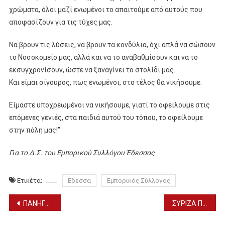
χρώματα, όλοι μαζί ενωμένοι το απαιτούμε από αυτούς που
αποφασίζουν για τις τύχες μας.
Να βρουν τις λύσεις, να βρουν τα κονδύλια, όχι απλά να σώσουν
το Νοσοκομείο μας, αλλά και να το αναβαθμίσουν και να το
εκσυγχρονίσουν, ώστε να ξαναγίνει το στολίδι μας.
Και είμαι σίγουρος, πως ενωμένοι, στο τέλος θα νικήσουμε.
Είμαστε υποχρεωμένοι να νικήσουμε, γιατί το οφείλουμε στις
επόμενες γενιές, στα παιδιά αυτού του τόπου, το οφείλουμε
στην πόλη μας!”
Για το Δ.Σ. του Εμπορικού Συλλόγου Έδεσσας
Ετικέτα:
Εδεσσα
Εμπορικός Σύλλογος
Πλοήγηση
ΠΑΝΗΓΥΡΗ ΑΓΙΟΥ ΝΙΚΟΛΑΟΥ ΣΤΑ ΓΙΑΝΝΙΤΣΑ (6/12)
ΣΥΡΙΖΑ ΠΕΛΛΑΣ: Αποχωρούν 25 στελέχη απ’ τις Ο.Μ. Εδεσσας, Βεγορίτιδας, Σκύδρας
άρθρων