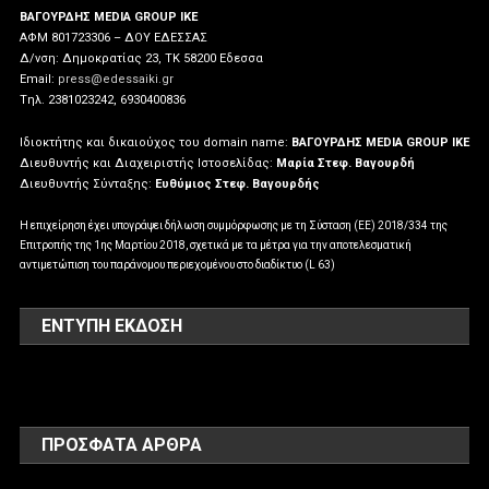
ΒΑΓΟΥΡΔΗΣ MEDIA GROUP IKE
ΑΦΜ 801723306 – ΔΟΥ ΕΔΕΣΣΑΣ
Δ/νση: Δημοκρατίας 23, ΤΚ 58200 Εδεσσα
Email:
press@edessaiki.gr
Tηλ. 2381023242, 6930400836
Ιδιοκτήτης και δικαιούχος του domain name:
ΒΑΓΟΥΡΔΗΣ MEDIA GROUP IKE
Διευθυντής και Διαχειριστής Ιστοσελίδας:
Μαρία Στεφ. Βαγουρδή
Διευθυντής Σύνταξης:
Ευθύμιος Στεφ. Βαγουρδής
Η επιχείρηση έχει υπογράψει δήλωση συμμόρφωσης με τη Σύσταση (ΕΕ) 2018/334 της
Επιτροπής της 1ης Μαρτίου 2018, σχετικά με τα μέτρα για την αποτελεσματική
αντιμετώπιση του παράνομου περιεχομένου στο διαδίκτυο (L 63)
ΕΝΤΥΠΗ ΕΚΔΟΣΗ
ΠΡΌΣΦΑΤΑ ΆΡΘΡΑ