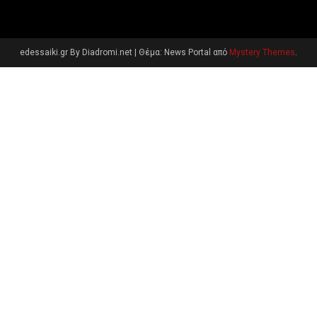
edessaiki.gr By Diadromi.net
|
Θέμα: News Portal από
Mystery Themes
.