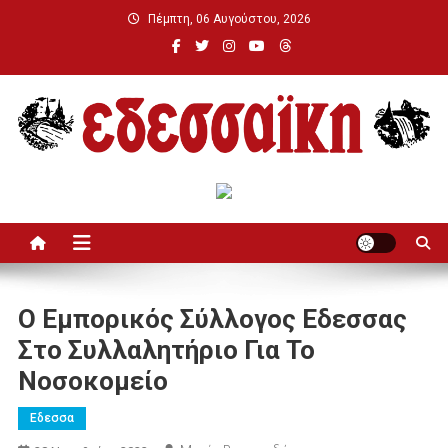
Μεταπηδήστε
Πέμπτη, 06 Αυγούστου, 2026
στο
περιεχόμενο
Εδεσσαϊκή
Ο Εμπορικός Σύλλογος Εδεσσας
Στο Συλλαλητήριο Για Το
Νοσοκομείο
Εδεσσα