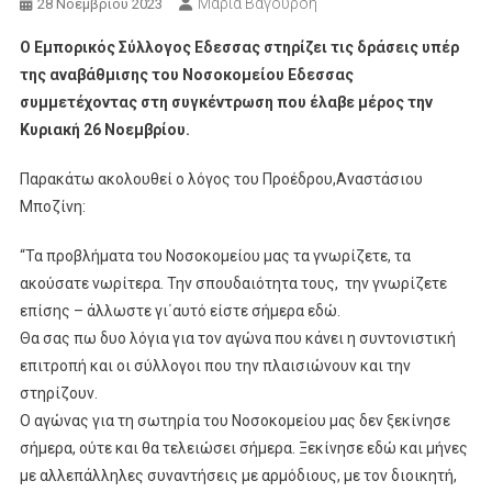
Μαρία Βαγουρδή
28 Νοεμβρίου 2023
O Εμπορικός Σύλλογος Εδεσσας στηρίζει τις δράσεις υπέρ
της αναβάθμισης του Νοσοκομείου Εδεσσας
συμμετέχοντας στη συγκέντρωση που έλαβε μέρος την
Κυριακή 26 Νοεμβρίου.
Παρακάτω ακολουθεί ο λόγος του Προέδρου,Αναστάσιου
Μποζίνη:
“Τα προβλήματα του Νοσοκομείου μας τα γνωρίζετε, τα
ακούσατε νωρίτερα. Την σπουδαιότητα τους, την γνωρίζετε
επίσης – άλλωστε γι΄αυτό είστε σήμερα εδώ.
Θα σας πω δυο λόγια για τον αγώνα που κάνει η συντονιστική
επιτροπή και οι σύλλογοι που την πλαισιώνουν και την
στηρίζουν.
Ο αγώνας για τη σωτηρία του Νοσοκομείου μας δεν ξεκίνησε
σήμερα, ούτε και θα τελειώσει σήμερα. Ξεκίνησε εδώ και μήνες
με αλλεπάλληλες συναντήσεις με αρμόδιους, με τον διοικητή,