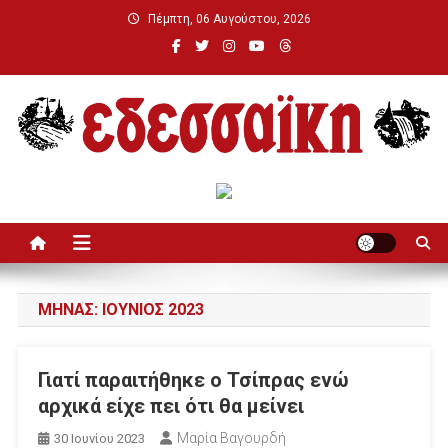
Μεταπηδήστε
Πέμπτη, 06 Αυγούστου, 2026
στο
περιεχόμενο
Εδεσσαϊκή
ΜΉΝΑΣ:
ΙΟΎΝΙΟΣ 2023
Γιατί παραιτήθηκε ο Τσίπρας ενώ
αρχικά είχε πει ότι θα μείνει
Μαρία Βαγουρδή
30 Ιουνίου 2023