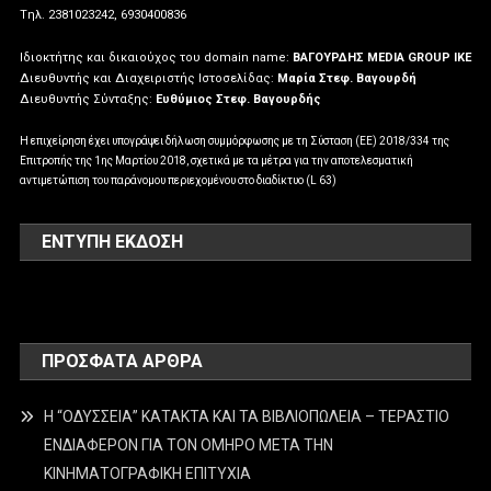
Tηλ. 2381023242, 6930400836
Ιδιοκτήτης και δικαιούχος του domain name:
ΒΑΓΟΥΡΔΗΣ MEDIA GROUP IKE
Διευθυντής και Διαχειριστής Ιστοσελίδας:
Μαρία Στεφ. Βαγουρδή
Διευθυντής Σύνταξης:
Ευθύμιος Στεφ. Βαγουρδής
Η επιχείρηση έχει υπογράψει δήλωση συμμόρφωσης με τη Σύσταση (ΕΕ) 2018/334 της
Επιτροπής της 1ης Μαρτίου 2018, σχετικά με τα μέτρα για την αποτελεσματική
αντιμετώπιση του παράνομου περιεχομένου στο διαδίκτυο (L 63)
ΕΝΤΥΠΗ ΕΚΔΟΣΗ
ΠΡΌΣΦΑΤΑ ΆΡΘΡΑ
Η “ΟΔΥΣΣΕΙΑ” ΚΑΤΑΚΤΑ ΚΑΙ ΤΑ ΒΙΒΛΙΟΠΩΛΕΙΑ – ΤΕΡΑΣΤΙΟ
ΕΝΔΙΑΦΕΡΟΝ ΓΙΑ ΤΟΝ ΟΜΗΡΟ ΜΕΤΑ ΤΗΝ
ΚΙΝΗΜΑΤΟΓΡΑΦΙΚΗ ΕΠΙΤΥΧΙΑ