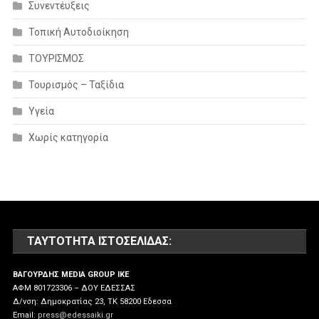
Συνεντέυξεις
Τοπική Αυτοδιοίκηση
ΤΟΥΡΙΣΜΟΣ
Τουρισμός – Ταξίδια
Υγεία
Χωρίς κατηγορία
ΤΑΥΤΌΤΗΤΑ ΙΣΤΟΣΕΛΊΔΑΣ:
ΒΑΓΟΥΡΔΗΣ MEDIA GROUP IKE
ΑΦΜ 801723306 – ΔΟΥ ΕΔΕΣΣΑΣ
Δ/νση: Δημοκρατίας 23, ΤΚ 58200 Εδεσσα
Email:
press@edessaiki.gr