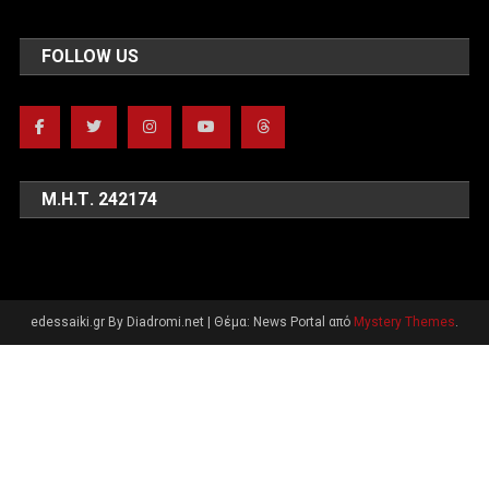
FOLLOW US
Μ.Η.Τ. 242174
edessaiki.gr By Diadromi.net
|
Θέμα: News Portal από
Mystery Themes
.