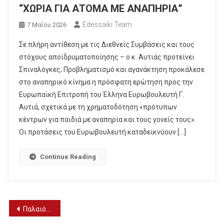
“ΧΩΡΙΑ ΓΙΑ ΑΤΟΜΑ ΜΕ ΑΝΑΠΗΡΙΑ”
Edessaiki Team
7 Μαΐου 2026
Σε πλήρη αντίθεση με τις Διεθνείς Συμβάσεις και τους
στόχους αποϊδρυματοποίησης – ο κ. Αυτιάς προτείνει
Σπιναλόγκες; Προβληματισμό και αγανάκτηση προκάλεσε
στο αναπηρικό κίνημα η πρόσφατη ερώτηση προς την
Ευρωπαϊκή Επιτροπή του Έλληνα Ευρωβουλευτή Γ.
Αυτιά, σχετικά με τη χρηματοδότηση «πρότυπων
κέντρων για παιδιά με αναπηρία και τους γονείς τους».
Οι προτάσεις του Ευρωβουλευτή καταδεικνύουν […]
Continue Reading
Πλοήγηση
Παλαιότερα άρθρα