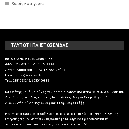
Χωρίς κατηγορία
ΤΑΥΤΌΤΗΤΑ ΙΣΤΟΣΕΛΊΔΑΣ:
ΒΑΓΟΥΡΔΗΣ MEDIA GROUP IKE
ΑΦΜ 801723306 – ΔΟΥ ΕΔΕΣΣΑΣ
Δ/νση: Δημοκρατίας 23, ΤΚ 58200 Εδεσσα
Email:
press@edessaiki.gr
Tηλ. 2381023242, 6930400836
Ιδιοκτήτης και δικαιούχος του domain name:
ΒΑΓΟΥΡΔΗΣ MEDIA GROUP IKE
Διευθυντής και Διαχειριστής Ιστοσελίδας:
Μαρία Στεφ. Βαγουρδή
Διευθυντής Σύνταξης:
Ευθύμιος Στεφ. Βαγουρδής
Η επιχείρηση έχει υπογράψει δήλωση συμμόρφωσης με τη Σύσταση (ΕΕ) 2018/334 της
Επιτροπής της 1ης Μαρτίου 2018, σχετικά με τα μέτρα για την αποτελεσματική
αντιμετώπιση του παράνομου περιεχομένου στο διαδίκτυο (L 63)