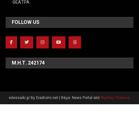
ΘΕΑΤΡΑ
FOLLOW US
Μ.Η.Τ. 242174
edessaiki.gr By Diadromi.net
|
Θέμα: News Portal από
Mystery Themes
.