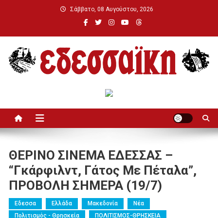
Μεταπηδήστε
Σάββατο, 08 Αυγούστου, 2026
στο
περιεχόμενο
Εδεσσαϊκή
ΘΕΡΙΝΟ ΣΙΝΕΜΑ ΕΔΕΣΣΑΣ –
“Γκάρφιλντ, Γάτος Με Πέταλα”,
ΠΡΟΒΟΛΗ ΣΗΜΕΡΑ (19/7)
Εδεσσα
Ελλάδα
Μακεδονία
Νέα
Πολιτισμός - Θρησκεία
ΠΟΛΙΤΙΣΜΟΣ-ΘΡΗΣΚΕΙΑ