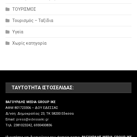
ΤΟΥΡΙΣΜΟΣ
Τουρισμός – Ταξίδια
Υγεία
Χωρίς κατηγορία
ΤΑΥΤΌΤΗΤΑ ΙΣΤΟΣΕΛΊΔΑΣ:
ΒΑΓΟΥΡΔΗΣ MEDIA GROUP IKE
ΑΦΜ 801723306 – ΔΟΥ ΕΔΕΣΣΑΣ
Δ/νση: Δημοκρατίας 23, ΤΚ 58200 Εδεσσα
Email:
press@edessaiki.gr
Tηλ. 2381023242, 6930400836