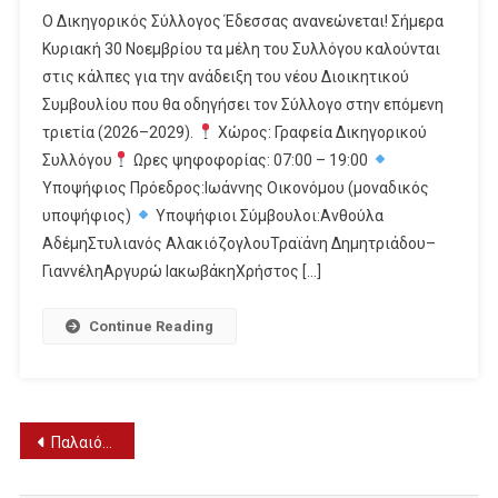
Ο Δικηγορικός Σύλλογος Έδεσσας ανανεώνεται! Σήμερα
Κυριακή 30 Νοεμβρίου τα μέλη του Συλλόγου καλούνται
στις κάλπες για την ανάδειξη του νέου Διοικητικού
Συμβουλίου που θα οδηγήσει τον Σύλλογο στην επόμενη
τριετία (2026–2029).
Χώρος: Γραφεία Δικηγορικού
Συλλόγου
Ωρες ψηφοφορίας: 07:00 – 19:00
Υποψήφιος Πρόεδρος:Ιωάννης Οικονόμου (μοναδικός
υποψήφιος)
Υποψήφιοι Σύμβουλοι:Ανθούλα
ΑδέμηΣτυλιανός ΑλακιόζογλουΤραϊάνη Δημητριάδου–
ΓιαννέληΑργυρώ ΙακωβάκηΧρήστος […]
Continue Reading
Πλοήγηση
Παλαιότερα άρθρα
άρθρων