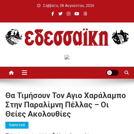
Μεταπηδήστε
Σάββατο, 08 Αυγούστου, 2026
στο
περιεχόμενο
Εδεσσαϊκή
Θα Τιμήσουν Τον Αγιο Χαράλαμπο
Στην Παραλίμνη Πέλλας – Οι
Θείες Ακολουθίες
Γιαννιτσά