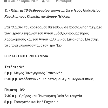
Μαρία Βαγουρδή
5 Φεβρουαρίου 2022
Την Πέμπτη 10 Φεβρουαρίου, πανηγυρίζει ο Ιερός Ναός Αγίου
Χαραλάμπους Παραλίμνης Δήμου Πέλλας.
Στα πλαίσια του εορτασμού θα τεθούν σε προσκύνηση τμήματα
των ιερών λειψάνων του Αγίου Ενδόξου Ιερομάρτυρος
Χαραλάμπους και του Αγίου Καλλινίκου Επισκόπου Εδέσσης,
τα οποία φυλάσσονται στον Ιερό Ναό.
ΕΟΡΤΑΣΤΙΚΟ ΠΡΟΓΡΑΜΜΑ
Τετάρτη 9/2
6 μ.μ.
Μέγας Πανηγυρικός Εσπερινός
8:30 μ.μ.
Απόδειπνο και Χαιρετισμοί Αγίου Χαραλάμπους
Πέμπτη 10/2
7:30 π.μ.
Όρθρος και Πανηγυρική Θεία Λειτουργία
5 μ.μ.
Εσπερινός και Ιερό Ευχέλαιο