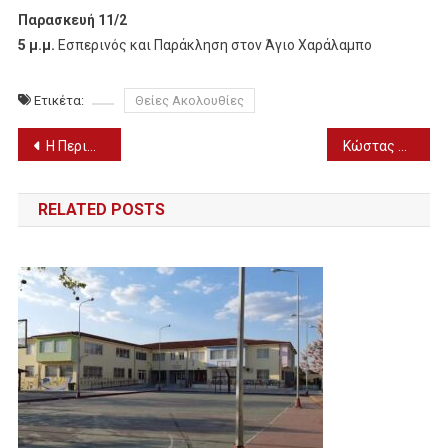
Παρασκευή 11/2
5 μ.μ.
Εσπερινός και Παράκληση στον Άγιο Χαράλαμπο
Ετικέτα:
Θείες Ακολουθίες
Πλοήγηση
Η Περιφέρεια Κεντρικής Μακεδονίας στις πιο φτωχές Περιφέρειες της Ελλάδας (ΠΙΝΑΚΑΣ)
Κώστας Μπακογιάννης: Η ανάρτηση για τη μητέρα και τον καρκίνο
άρθρων
RELATED POSTS