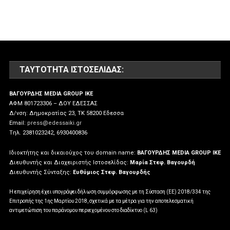
ΤΑΥΤΌΤΗΤΑ ΙΣΤΟΣΕΛΊΔΑΣ:
ΒΑΓΟΥΡΔΗΣ MEDIA GROUP IKE
ΑΦΜ 801723306 – ΔΟΥ ΕΔΕΣΣΑΣ
Δ/νση: Δημοκρατίας 23, ΤΚ 58200 Εδεσσα
Email:
press@edessaiki.gr
Tηλ. 2381023242, 6930400836
Ιδιοκτήτης και δικαιούχος του domain name:
ΒΑΓΟΥΡΔΗΣ MEDIA GROUP IKE
Διευθυντής και Διαχειριστής Ιστοσελίδας:
Μαρία Στεφ. Βαγουρδή
Διευθυντής Σύνταξης:
Ευθύμιος Στεφ. Βαγουρδής
Η επιχείρηση έχει υπογράψει δήλωση συμμόρφωσης με τη Σύσταση (ΕΕ) 2018/334 της
Επιτροπής της 1ης Μαρτίου 2018, σχετικά με τα μέτρα για την αποτελεσματική
αντιμετώπιση του παράνομου περιεχομένου στο διαδίκτυο (L 63)