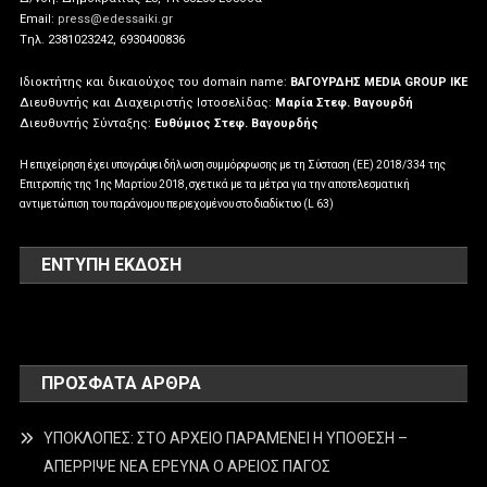
Email:
press@edessaiki.gr
Tηλ. 2381023242, 6930400836
Ιδιοκτήτης και δικαιούχος του domain name:
ΒΑΓΟΥΡΔΗΣ MEDIA GROUP IKE
Διευθυντής και Διαχειριστής Ιστοσελίδας:
Μαρία Στεφ. Βαγουρδή
Διευθυντής Σύνταξης:
Ευθύμιος Στεφ. Βαγουρδής
Η επιχείρηση έχει υπογράψει δήλωση συμμόρφωσης με τη Σύσταση (ΕΕ) 2018/334 της
Επιτροπής της 1ης Μαρτίου 2018, σχετικά με τα μέτρα για την αποτελεσματική
αντιμετώπιση του παράνομου περιεχομένου στο διαδίκτυο (L 63)
ΕΝΤΥΠΗ ΕΚΔΟΣΗ
ΠΡΌΣΦΑΤΑ ΆΡΘΡΑ
ΥΠΟΚΛΟΠΕΣ: ΣΤΟ ΑΡΧΕΙΟ ΠΑΡΑΜΕΝΕΙ Η ΥΠΟΘΕΣΗ –
ΑΠΕΡΡΙΨΕ ΝΕΑ ΕΡΕΥΝΑ Ο ΑΡΕΙΟΣ ΠΑΓΟΣ