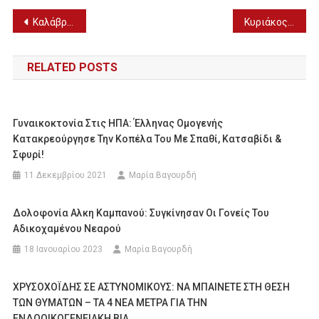
Πλοήγηση
Καλάβρυτα: Φονική χιονοστιβάδα για τους τρεις αναρριχητές (ΦΩΤΟ)
Κυριάκος Μητσοτάκης: Σύσκεψη για τη βία στον αθλητισμό
άρθρων
RELATED POSTS
Γυναικοκτονία Στις ΗΠΑ: Έλληνας Ομογενής
Κατακρεούργησε Την Κοπέλα Του Με Σπαθί, Κατσαβίδι &
Σφυρί!
11 Δεκεμβρίου 2021
Μαρία Βαγουρδή
Δολοφονία Αλκη Καμπανού: Συγκίνησαν Οι Γονείς Του
Αδικοχαμένου Νεαρού
18 Ιανουαρίου 2023
Μαρία Βαγουρδή
ΧΡΥΣΟΧΟΪΔΗΣ ΣΕ ΑΣΤΥΝΟΜΙΚΟΥΣ: ΝΑ ΜΠΑΙΝΕΤΕ ΣΤΗ ΘΕΣΗ
ΤΩΝ ΘΥΜΑΤΩΝ – ΤΑ 4 ΝΕΑ ΜΕΤΡΑ ΓΙΑ ΤΗΝ
ΕΝΔΟΟΙΚΟΓΕΝΕΙΑΚΗ ΒΙΑ