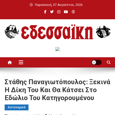
Μεταπηδήστε
Παρασκευή, 07 Αυγούστου, 2026
στο
περιεχόμενο
Εδεσσαϊκή
Στάθης Παναγιωτόπουλος: Ξεκινά
Η Δίκη Του Και Θα Κάτσει Στο
Εδώλιο Του Κατηγορουμένου
Αστυνομικά