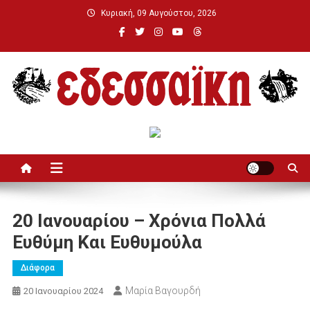
Μεταπηδήστε
Κυριακή, 09 Αυγούστου, 2026
στο
περιεχόμενο
Εδεσσαϊκή
20 Ιανουαρίου – Χρόνια Πολλά
Ευθύμη Και Ευθυμούλα
Διάφορα
Μαρία Βαγουρδή
20 Ιανουαρίου 2024