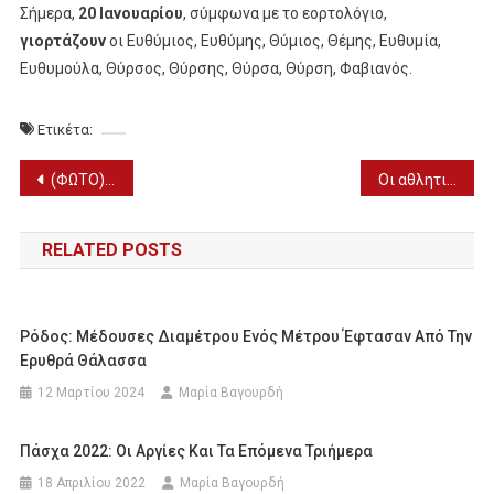
Σήμερα,
20 Ιανουαρίου
, σύμφωνα με το εορτολόγιο,
γιορτάζουν
οι Ευθύμιος, Ευθύμης, Θύμιος, Θέμης, Ευθυμία,
Ευθυμούλα, Θύρσος, Θύρσης, Θύρσα, Θύρση, Φαβιανός.
Ετικέτα:
Πλοήγηση
(ΦΩΤΟ) Συμβαδί-ζω: Πτυσσόμενες ράμπες για ΑμεΑ σε μπαρ της Σκύδρας
Οι αθλητικές μεταδόσεις της ημέρας (20/1)
άρθρων
RELATED POSTS
Ρόδος: Μέδουσες Διαμέτρου Ενός Μέτρου Έφτασαν Από Την
Ερυθρά Θάλασσα
12 Μαρτίου 2024
Μαρία Βαγουρδή
Πάσχα 2022: Οι Αργίες Και Τα Επόμενα Τριήμερα
18 Απριλίου 2022
Μαρία Βαγουρδή