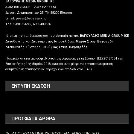
ΒΑΓΟΥΡΔΗΣ MEDIA GROUP IKE
ΑΦΜ 801723306 – ΔΟΥ ΕΔΕΣΣΑΣ
Δ/νση: Δημοκρατίας 23, ΤΚ 58200 Εδεσσα
Email:
press@edessaiki.gr
Tηλ. 2381023242, 6930400836
Ιδιοκτήτης και δικαιούχος του domain name:
ΒΑΓΟΥΡΔΗΣ MEDIA GROUP IKE
Διευθυντής και Διαχειριστής Ιστοσελίδας:
Μαρία Στεφ. Βαγουρδή
Διευθυντής Σύνταξης:
Ευθύμιος Στεφ. Βαγουρδής
Η επιχείρηση έχει υπογράψει δήλωση συμμόρφωσης με τη Σύσταση (ΕΕ) 2018/334 της
Επιτροπής της 1ης Μαρτίου 2018, σχετικά με τα μέτρα για την αποτελεσματική
αντιμετώπιση του παράνομου περιεχομένου στο διαδίκτυο (L 63)
ΕΝΤΥΠΗ ΕΚΔΟΣΗ
ΠΡΌΣΦΑΤΑ ΆΡΘΡΑ
ΑΠΟΓΕΥΜΑΤΙΝΑ ΧΕΙΡΟΥΡΓΕΙΑ: ΕΠΕΣΤΡΕΨΕ Ο