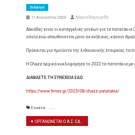
Διάφορα
Μαρία Βαγουρδή
11 Αυγούστου 2023
Δεκάδες είναι οι καταγγελίες γονέων για τα πατατάκια C
οποία ενώ απευθύνονται μόνο σε ενήλικες, κάνουν θρα
Πρόκειται για προϊόντα της λιθουανικής εταιρείας τσιπ
H Chazz αρχικά κυκλοφόρησε το 2022 τα πατατάκια με γ
ΔΙΑΒΑΣΤΕ ΤΗ ΣΥΝΕΧΕΙΑ ΕΔΩ
https://www.fimes.gr/2023/08/chazz-patatakia/
Ετικέτα:
Πλοήγηση
ΟΡΓΑΝΩΝΕΤΑΙ Ο Α.Σ. ΕΔΕΣΣΑΪΚΟΣ ΓΙΑ ΤΗ ΝΕΑ ΣΕΖΟΝ
άρθρων