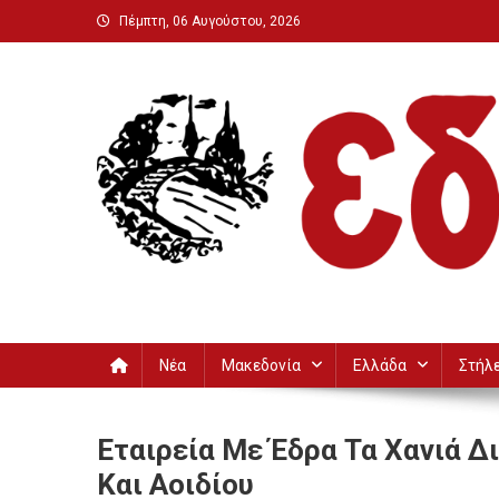
Μεταπηδήστε
Πέμπτη, 06 Αυγούστου, 2026
στο
περιεχόμενο
Εδεσσαϊκή
Νέα
Μακεδονία
Ελλάδα
Στήλ
Εταιρεία Με Έδρα Τα Χανιά Δ
Και Αοιδίου