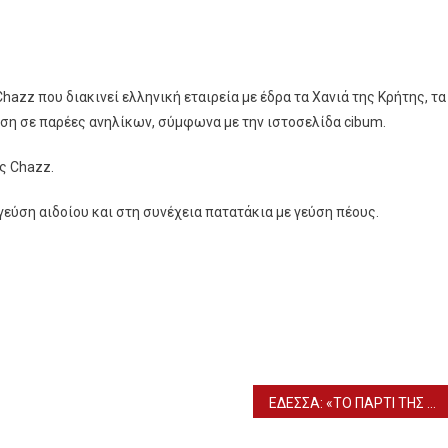
hazz που διακινεί ελληνική εταιρεία με έδρα τα Χανιά της Κρήτης, τα
ύση σε παρέες ανηλίκων, σύμφωνα με την ιστοσελίδα cibum.
ς Chazz.
εύση αιδοίου και στη συνέχεια πατατάκια με γεύση πέους.
ΕΔΕΣΣΑ: «ΤΟ ΠΑΡΤΙ ΤΗΣ ΠΕΠΠΑ» ΣΤΟ ΑΝΟΙΧΤΟ ΘΕΑΤΡΟ ΓΑΒΑΛΙΩΤΙΣΣΑΣ (23/8)