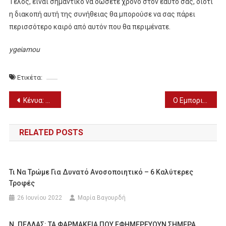
Τέλος, είναι σημαντικό να δώσετε χρόνο στον εαυτό σας, διότι
η διακοπή αυτή της συνήθειας θα μπορούσε να σας πάρει
περισσότερο καιρό από αυτόν που θα περιμένατε.
ygeiamou
Ετικέτα:
Πλοήγηση
Κένυα: Πάνω από 200 ελέφαντες έχουν πεθάνει λόγω της ξηρασίας
Ο Εμπορικός Σύλλογος Έδεσσας λέει “Οχι” στη λειτουργία της αγοράς “Κυριακές”
άρθρων
RELATED POSTS
Τι Να Τρώμε Για Δυνατό Ανοσοποιητικό – 6 Καλύτερες
Τροφές
26 Ιουνίου 2022
Μαρία Βαγουρδή
Ν. ΠΕΛΛΑΣ: ΤΑ ΦΑΡΜΑΚΕΙΑ ΠΟΥ ΕΦΗΜΕΡΕΥΟΥΝ ΣΗΜΕΡΑ