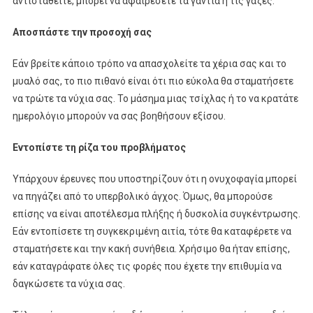
αντισταθείτε, μπορεί να αφαιρέσετε τα γάντια ή τις γάζες.
Αποσπάστε την προσοχή σας
Εάν βρείτε κάποιο τρόπο να απασχολείτε τα χέρια σας και το
μυαλό σας, το πιο πιθανό είναι ότι πιο εύκολα θα σταματήσετε
να τρώτε τα νύχια σας. Το μάσημα μιας τσίχλας ή το να κρατάτε
ημερολόγιο μπορούν να σας βοηθήσουν εξίσου.
Εντοπίστε τη ρίζα του προβλήματος
Υπάρχουν έρευνες που υποστηρίζουν ότι η ονυχοφαγία μπορεί
να πηγάζει από το υπερβολικό άγχος. Όμως, θα μπορούσε
επίσης να είναι αποτέλεσμα πλήξης ή δυσκολία συγκέντρωσης.
Εάν εντοπίσετε τη συγκεκριμένη αιτία, τότε θα καταφέρετε να
σταματήσετε και την κακή συνήθεια. Χρήσιμο θα ήταν επίσης,
εάν καταγράφατε όλες τις φορές που έχετε την επιθυμία να
δαγκώσετε τα νύχια σας.