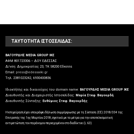
ΤΑΥΤΌΤΗΤΑ ΙΣΤΟΣΕΛΊΔΑΣ:
ΒΑΓΟΥΡΔΗΣ MEDIA GROUP IKE
ΑΦΜ 801723306 – ΔΟΥ ΕΔΕΣΣΑΣ
Δ/νση: Δημοκρατίας 23, ΤΚ 58200 Εδεσσα
Email:
press@edessaiki.gr
Tηλ. 2381023242, 6930400836
Ιδιοκτήτης και δικαιούχος του domain name:
ΒΑΓΟΥΡΔΗΣ MEDIA GROUP IKE
Διευθυντής και Διαχειριστής Ιστοσελίδας:
Μαρία Στεφ. Βαγουρδή
Διευθυντής Σύνταξης:
Ευθύμιος Στεφ. Βαγουρδής
Η επιχείρηση έχει υπογράψει δήλωση συμμόρφωσης με τη Σύσταση (ΕΕ) 2018/334 της
Επιτροπής της 1ης Μαρτίου 2018, σχετικά με τα μέτρα για την αποτελεσματική
αντιμετώπιση του παράνομου περιεχομένου στο διαδίκτυο (L 63)