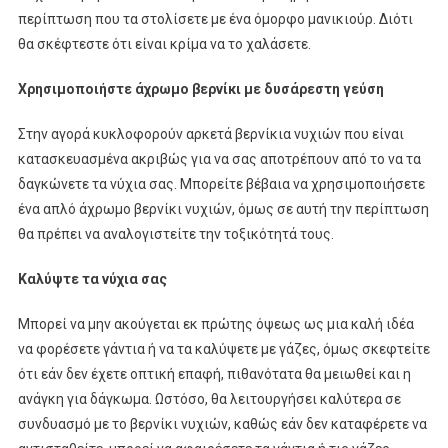
περίπτωση που τα στολίσετε με ένα όμορφο μανικιούρ. Διότι
θα σκέφτεστε ότι είναι κρίμα να το χαλάσετε.
Χρησιμοποιήστε άχρωμο βερνίκι με δυσάρεστη γεύση
Στην αγορά κυκλοφορούν αρκετά βερνίκια νυχιών που είναι
κατασκευασμένα ακριβώς για να σας αποτρέπουν από το να τα
δαγκώνετε τα νύχια σας. Μπορείτε βέβαια να χρησιμοποιήσετε
ένα απλό άχρωμο βερνίκι νυχιών, όμως σε αυτή την περίπτωση
θα πρέπει να αναλογιστείτε την τοξικότητά τους.
Καλύψτε τα νύχια σας
Μπορεί να μην ακούγεται εκ πρώτης όψεως ως μια καλή ιδέα
να φορέσετε γάντια ή να τα καλύψετε με γάζες, όμως σκεφτείτε
ότι εάν δεν έχετε οπτική επαφή, πιθανότατα θα μειωθεί και η
ανάγκη για δάγκωμα. Ωστόσο, θα λειτουργήσει καλύτερα σε
συνδυασμό με το βερνίκι νυχιών, καθώς εάν δεν καταφέρετε να