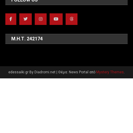
Μ.Η.Τ. 242174
edessaiki.gr By Diadromi.net
|
Θέμα: News Portal από
Mystery Themes
.