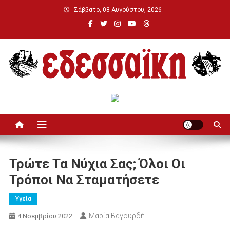
Μεταπηδήστε
Σάββατο, 08 Αυγούστου, 2026
στο
περιεχόμενο
Εδεσσαϊκή
Τρώτε Τα Νύχια Σας; Όλοι Οι
Τρόποι Να Σταματήσετε
Υγεία
Μαρία Βαγουρδή
4 Νοεμβρίου 2022