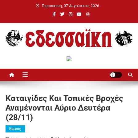
Μεταπηδήστε
Παρασκευή, 07 Αυγούστου, 2026
στο
περιεχόμενο
Εδεσσαϊκή
Καταιγίδες Και Τοπικές Βροχές
Αναμένονται Αύριο Δευτέρα
(28/11)
Καιρός