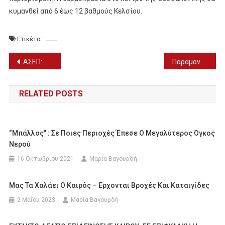
κυμανθεί από 6 έως 12 βαθμούς Κελσίου.
Ετικέτα:
Πλοήγηση
ΑΣΕΠ: Μόνιμοι στον e-ΕΦΚΑ με απολυτήριο λυκείου και χωρίς γραπτό διαγωνισμό!
Παραμονές Χριστουγέννων η καταβολή του επιδόματος των 250 ευρώ
άρθρων
RELATED POSTS
“Μπάλλος” : Σε Ποιες Περιοχές Έπεσε Ο Μεγαλύτερος Όγκος
Νερού
16 Οκτωβρίου 2021
Μαρία Βαγουρδή
Μας Τα Χαλάει Ο Καιρός – Ερχονται Βροχές Και Καταιγίδες
2 Μαΐου 2023
Μαρία Βαγουρδή