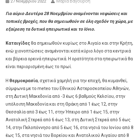
Μαρία Βαγουρδή
27 Νοεμβρίου 2022
Για αύριο Δευτέρα 28 Νοεμβρίου αναμένονται νεφώσεις και
τοπικές βροχές, που θα σημειωθούν σε όλη σχεδόν τη χώρα, με
εξαίρεση τα δυτικά ηπειρωτικά και το Ιόνιο.
Καταιγίδες
θα σημειωθούν κυρίως στο Αιγαίο και στην Κρήτη,
ενώ χιονοπτώσεις αναμένονται κατά κύριο λόγο στα κεντρικά
και βόρεια ορεινά ηπειρωτικά. Η ορατότητα στα ηπειρωτικά θα
είναι περιορισμένη έως το πρωί.
Η
θερμοκρασία
, σχετικά χαμηλή για την εποχή, θα κυμανθεί,
σύμφωνα με το meteo του Εθνικού Αστεροσκοπείου Αθηνών,
στη Δυτική Μακεδονία από -3 έως 6 βαθμούς Κελσίου, στην
υπόλοιπη Μακεδονία και στη Θράκη από 1 έως 12, στην
Θεσσαλία από 3 έως 11, στην Ήπειρο από 1 έως 15, στην
Ανατολική Στερεά από 6 έως 13, στη Δυτική Στερεά από 5 έως
14, στην Πελοπόννησο από 5 έως 16, στα νησιά του Ιονίου από 8
έως 15, στα νησιά του Βορείου και Ανατολικού Αιγαίου από 8