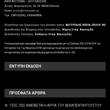
ΑΦΜ 801723306 – ΔΟΥ ΕΔΕΣΣΑΣ
Δ/νση: Δημοκρατίας 23, ΤΚ 58200 Εδεσσα
Email:
press@edessaiki.gr
Tηλ. 2381023242, 6930400836
Ιδιοκτήτης και δικαιούχος του domain name:
ΒΑΓΟΥΡΔΗΣ MEDIA GROUP IKE
Διευθυντής και Διαχειριστής Ιστοσελίδας:
Μαρία Στεφ. Βαγουρδή
Διευθυντής Σύνταξης:
Ευθύμιος Στεφ. Βαγουρδής
Η επιχείρηση έχει υπογράψει δήλωση συμμόρφωσης με τη Σύσταση (ΕΕ) 2018/334 της
Επιτροπής της 1ης Μαρτίου 2018, σχετικά με τα μέτρα για την αποτελεσματική
αντιμετώπιση του παράνομου περιεχομένου στο διαδίκτυο (L 63)
ΕΝΤΥΠΗ ΕΚΔΟΣΗ
ΠΡΌΣΦΑΤΑ ΆΡΘΡΑ
ΓΣΕΕ: ΠΩΣ ΑΜΕΙΒΕΤΑΙ Η ΑΡΓΙΑ ΤΟΥ ΔΕΚΑΠΕΝΤΑΥΓΟΥΣΤΟΥ