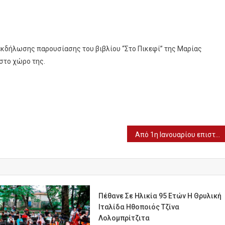
εκδήλωσης παρουσίασης του βιβλίου “Στο Πικεφί” της Μαρίας
 στο χώρο της.
Από 1η Ιανουαρίου επιστρέφουν οι ανεμβολίαστοι υγειονομικοί
Πέθανε Σε Ηλικία 95 Ετών Η Θρυλική
Ιταλίδα Ηθοποιός Τζίνα
Λολομπρίτζιτα