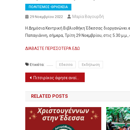
ΠΟΛΙΤΙΣΜΟΣ-ΘΡΗΣΚΕΙΑ
Μαρία Βαγουρδή
29 Νοεμβρίου 2022
Η Δημόσια Κεντρική Βιβλιοθήκη Έδεσσας διοργανώνει 
Παπαγιάννη, σήμερα, Τρίτη 29 Νοεμβρίου, στις 5.30 μ.μ.,
ΔΙΑΒΑΣΤΕ ΠΕΡΙΣΣΟΤΕΡΑ ΕΔΩ
Ετικέτα:
Εδεσσα
Εκδήλωση
Πλοήγηση
Πιτσιρίκος άφησε αναίσθητη ηλικιωμένη για να αρπάξει 10 ευρώ
άρθρων
RELATED POSTS