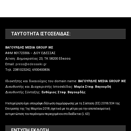
ΤΑΥΤΌΤΗΤΑ ΙΣΤΟΣΕΛΊΔΑΣ:
ΒΑΓΟΥΡΔΗΣ MEDIA GROUP IKE
ΑΦΜ 801723306 – ΔΟΥ ΕΔΕΣΣΑΣ
Δ/νση: Δημοκρατίας 23, ΤΚ 58200 Εδεσσα
Email:
press@edessaiki.gr
Tηλ. 2381023242, 6930400836
Ιδιοκτήτης και δικαιούχος του domain name:
ΒΑΓΟΥΡΔΗΣ MEDIA GROUP IKE
Διευθυντής και Διαχειριστής Ιστοσελίδας:
Μαρία Στεφ. Βαγουρδή
Διευθυντής Σύνταξης:
Ευθύμιος Στεφ. Βαγουρδής
Η επιχείρηση έχει υπογράψει δήλωση συμμόρφωσης με τη Σύσταση (ΕΕ) 2018/334 της
Επιτροπής της 1ης Μαρτίου 2018, σχετικά με τα μέτρα για την αποτελεσματική
αντιμετώπιση του παράνομου περιεχομένου στο διαδίκτυο (L 63)
ΕΝΤΥΠΗ ΕΚΔΟΣΗ