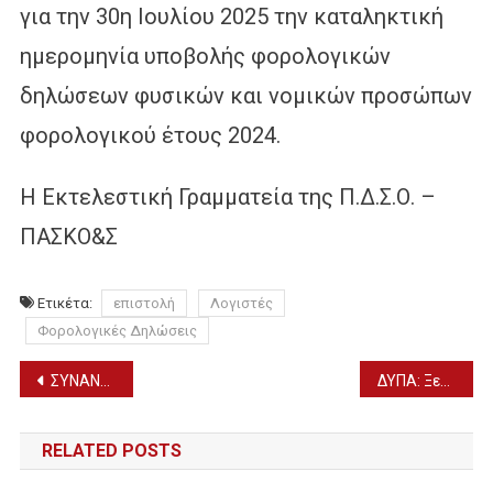
για την 30η Ιουλίου 2025 την καταληκτική
ημερομηνία υποβολής φορολογικών
δηλώσεων φυσικών και νομικών προσώπων
φορολογικού έτους 2024.
Η Εκτελεστική Γραμματεία της Π.Δ.Σ.Ο. –
ΠΑΣΚΟ&Σ
Ετικέτα:
επιστολή
Λογιστές
Φορολογικές Δηλώσεις
Πλοήγηση
ΣΥΝΑΝΤΗΣΗ Δ. ΣΤΑΜΕΝΙΤΗ ΜΕ ΑΔ. ΓΕΩΡΓΙΑΔΗ ΓΙΑ ΤΟ ΝΟΣΟΚΟΜΕΙΟ ΓΙΑΝΝΙΤΣΩΝ
ΔΥΠΑ: Ξεκινούν οι αιτήσεις για το ειδικό πρόγραμμα απασχόλησης ανέργων στον ΟΠΕΚΕΠΕ
άρθρων
RELATED POSTS