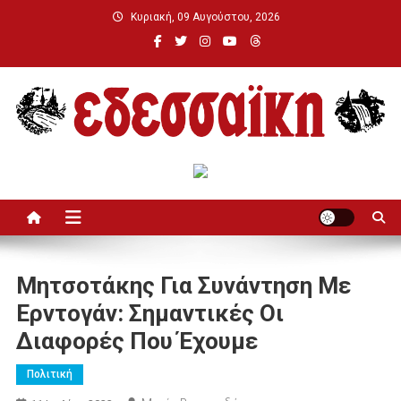
Μεταπηδήστε
Κυριακή, 09 Αυγούστου, 2026
στο
περιεχόμενο
Εδεσσαϊκή
Μητσοτάκης Για Συνάντηση Με
Ερντογάν: Σημαντικές Οι
Διαφορές Που Έχουμε
Πολιτική