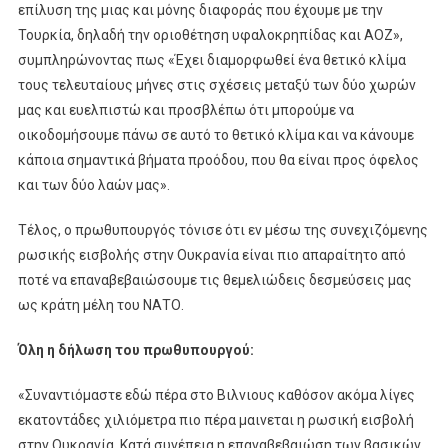
επίλυση της μιας και μόνης διαφοράς που έχουμε με την
Τουρκία, δηλαδή την οριοθέτηση υφαλοκρηπίδας και ΑΟΖ»,
συμπληρώνοντας πως «Έχει διαμορφωθεί ένα θετικό κλίμα
τους τελευταίους μήνες στις σχέσεις μεταξύ των δύο χωρών
μας και ευελπιστώ και προσβλέπω ότι μπορούμε να
οικοδομήσουμε πάνω σε αυτό το θετικό κλίμα και να κάνουμε
κάποια σημαντικά βήματα προόδου, που θα είναι προς όφελος
και των δύο λαών μας».
Τέλος, ο πρωθυπουργός τόνισε ότι εν μέσω της συνεχιζόμενης
ρωσικής εισβολής στην Ουκρανία είναι πιο απαραίτητο από
ποτέ να επαναβεβαιώσουμε τις θεμελιώδεις δεσμεύσεις μας
ως κράτη μέλη του ΝΑΤΟ.
Όλη η δήλωση του πρωθυπουργού:
«Συναντιόμαστε εδώ πέρα στο Βιλνιους καθόσον ακόμα λίγες
εκατοντάδες χιλιόμετρα πιο πέρα μαινεται η ρωσική εισβολή
στην Ουκρανία. Κατά συνέπεια η επαναβεβαιώση των βασικών