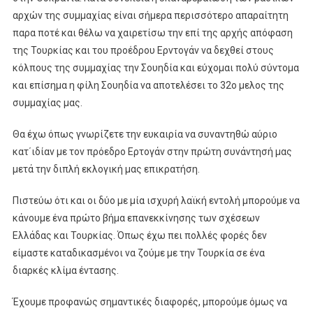
αρχών της συμμαχίας είναι σήμερα περισσότερο απαραίτητη
παρα ποτέ και θέλω να χαιρετίσω την επί της αρχής απόφαση
της Τουρκίας και του προέδρου Ερντογάν να δεχθεί στους
κόλπους της συμμαχίας την Σουηδία και εύχομαι πολύ σύντομα
και επίσημα η φίλη Σουηδία να αποτελέσει το 32ο μελος της
συμμαχίας μας.
Θα έχω όπως γνωρίζετε την ευκαιρία να συναντηθώ αύριο
κατ΄ιδίαν με τον πρόεδρο Ερτογάν στην πρώτη συνάντησή μας
μετά την διπλή εκλογική μας επικρατήση.
Πιστεύω ότι και οι δύο με μία ισχυρή λαϊκή εντολή μπορούμε να
κάνουμε ένα πρώτο βήμα επανεκκίνησης των σχέσεων
Ελλάδας και Τουρκίας. Όπως έχω πει πολλές φορές δεν
είμαστε καταδικασμένοι να ζούμε με την Τουρκία σε ένα
διαρκές κλίμα έντασης.
Έχουμε προφανώς σημαντικές διαφορές, μπορούμε όμως να