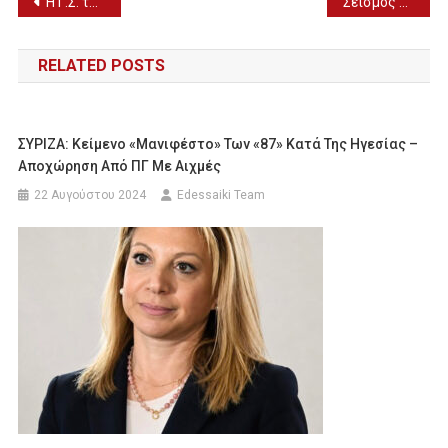
Πλοήγηση
Η Γ.Σ. της Ιστορικής και Λαογραφικής Εταιρείας Γιαννιτσών “Ο Φίλιππος” (19/7)
Σεισμός τώρα 3,6 Ρίχτερ στη Λέσβο
άρθρων
RELATED POSTS
ΣΥΡΙΖΑ: Κείμενο «μανιφέστο» Των «87» Κατά Της Ηγεσίας –
Αποχώρηση Από ΠΓ Με Αιχμές
22 Αυγούστου 2024
Edessaiki Team