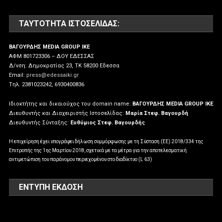
ΤΑΥΤΌΤΗΤΑ ΙΣΤΟΣΕΛΊΔΑΣ:
ΒΑΓΟΥΡΔΗΣ MEDIA GROUP IKE
ΑΦΜ 801723306 – ΔΟΥ ΕΔΕΣΣΑΣ
Δ/νση: Δημοκρατίας 23, ΤΚ 58200 Εδεσσα
Email:
press@edessaiki.gr
Tηλ. 2381023242, 6930400836
Ιδιοκτήτης και δικαιούχος του domain name:
ΒΑΓΟΥΡΔΗΣ MEDIA GROUP IKE
Διευθυντής και Διαχειριστής Ιστοσελίδας:
Μαρία Στεφ. Βαγουρδή
Διευθυντής Σύνταξης:
Ευθύμιος Στεφ. Βαγουρδής
Η επιχείρηση έχει υπογράψει δήλωση συμμόρφωσης με τη Σύσταση (ΕΕ) 2018/334 της
Επιτροπής της 1ης Μαρτίου 2018, σχετικά με τα μέτρα για την αποτελεσματική
αντιμετώπιση του παράνομου περιεχομένου στο διαδίκτυο (L 63)
ΕΝΤΥΠΗ ΕΚΔΟΣΗ