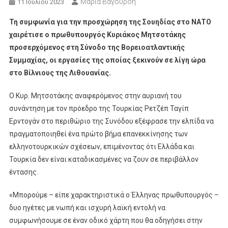
Μαρία Βαγουρδή
11 Ιουλίου 2023
Τη συμφωνία για την προσχώρηση της Σουηδίας στο ΝΑΤΟ
χαιρέτισε ο πρωθυπουργός Κυριάκος Μητσοτάκης
προσερχόμενος στη Σύνοδο της Βορειοατλαντικής
Συμμαχίας, οι εργασίες της οποίας ξεκινούν σε λίγη ώρα
στο Βίλνιους της Λιθουανίας.
Ο Κυρ. Μητσοτάκης αναφερόμενος στην αυριανή του
συνάντηση με τον πρόεδρο της Τουρκίας Ρετζέπ Ταγίπ
Ερντογάν στο περιθώριο της Συνόδου εξέφρασε την ελπίδα να
πραγματοποιηθεί ένα πρώτο βήμα επανεκκίνησης των
ελληνοτουρκικών σχέσεων, επιμένοντας ότι Ελλάδα και
Τουρκία δεν είναι καταδικασμένες να ζουν σε περιβάλλον
έντασης.
«Μπορούμε – είπε χαρακτηριστικά ο Έλληνας πρωθυπουργός –
δυο ηγέτες με νωπή και ισχυρή λαϊκή εντολή να
συμφωνήσουμε σε έναν οδικό χάρτη που θα οδηγήσει στην