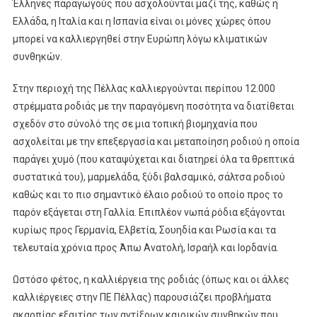
Έλληνες παραγωγούς που ασχολούνται μαζί της, καθώς η
Ελλάδα, η Ιταλία και η Ισπανία είναι οι μόνες χώρες όπου
μπορεί να καλλιεργηθεί στην Ευρώπη λόγω κλιματικών
συνθηκών.
Στην περιοχή της Πέλλας καλλιεργούνται περίπου 12.000
στρέμματα ροδιάς με την παραγόμενη ποσότητα να διατίθεται
σχεδόν στο σύνολό της σε μια τοπική βιομηχανία που
ασχολείται με την επεξεργασία και μεταποίηση ροδιού η οποία
παράγει χυμό (που καταψύχεται και διατηρεί όλα τα θρεπτικά
συστατικά του), μαρμελάδα, ξύδι βαλσαμικό, σάλτσα ροδιού
καθώς και το πιο σημαντικό έλαιο ροδιού το οποίο προς το
παρόν εξάγεται στη Γαλλία. Επιπλέον νωπά ρόδια εξάγονται
κυρίως προς Γερμανία, Ελβετία, Σουηδία και Ρωσία και τα
τελευταία χρόνια προς Άπω Ανατολή, Ισραήλ και Ιορδανία.
Ωστόσο φέτος, η καλλιέργεια της ροδιάς (όπως και οι άλλες
καλλιέργειες στην ΠΕ Πέλλας) παρουσιάζει προβλήματα
ακαρπίας εξαιτίας των αντίξοων καιρικών συνθηκών που