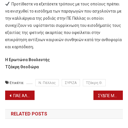
Προτίθεστε να εξετάσετε τρόπους με τους οποίους πρέπει
να ενισχυθεί το εισόδημα των παραγωγών που ασχολούνται με
την καλλιέργεια της ροδιάς στην ΠΕ Πέλλας οι οποίοι
συνεχίζουν να υφίστανται συρρίκνωση του εισοδήματός τους
εξαιτίας της φετινής ακαρπίας που οφείλεται στην
επικράτηση αντίξοων καιρικών συνθηκών κατά την ανθοφορία
και καρπόδεση;
Η Ερωτώσα Βουλευτής
Τζάκρη Θεοδώρα
Ετικέτα:
Ν. Πέλλας
ΣΥΡΙΖΑ
Τζάκρη Θ.
Πλοήγηση
ΠΑΕ ΑΛΜΩΠΟΣ ΑΡΙΔΑΙΑΣ-ΚΥΠΕΛΛΟ ΕΛΛΑΔΟΣ: ΚΑΤΑΤΕΘΗΚΕ ΚΑΙ Η ΑΙΤΗΣΗ ΣΥΜΜΕΤΟΧΗΣ
ΣΥΔΠΕ ΜΑΚΕΔΟΝΙΑΣ: Σχολή Διαιτησίας Βόλεϊ στα Κοίλα Κοζάνης (15-17/9)
άρθρων
RELATED POSTS