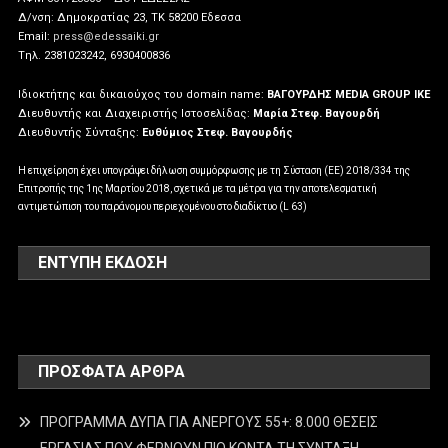
Δ/νση: Δημοκρατίας 23, ΤΚ 58200 Εδεσσα
Email:
press@edessaiki.gr
Tηλ. 2381023242, 6930400836
Ιδιοκτήτης και δικαιούχος του domain name:
ΒΑΓΟΥΡΔΗΣ MEDIA GROUP IKE
Διευθυντής και Διαχειριστής Ιστοσελίδας:
Μαρία Στεφ. Βαγουρδή
Διευθυντής Σύνταξης:
Ευθύμιος Στεφ. Βαγουρδής
Η επιχείρηση έχει υπογράψει δήλωση συμμόρφωσης με τη Σύσταση (ΕΕ) 2018/334 της
Επιτροπής της 1ης Μαρτίου 2018, σχετικά με τα μέτρα για την αποτελεσματική
αντιμετώπιση του παράνομου περιεχομένου στο διαδίκτυο (L 63)
ΕΝΤΥΠΗ ΕΚΔΟΣΗ
ΠΡΌΣΦΑΤΑ ΆΡΘΡΑ
ΠΡΟΓΡΑΜΜΑ ΔΥΠΑ ΓΙΑ ΑΝΕΡΓΟΥΣ 55+: 8.000 ΘΕΣΕΙΣ
ΕΡΓΑΣΙΑΣ ΠΟΥ ΦΕΡΝΟΥΝ ΠΙΟ ΚΟΝΤΑ ΤΗ ΣΥΝΤΑΞΗ