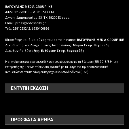
ΒΑΓΟΥΡΔΗΣ MEDIA GROUP IKE
ΑΦΜ 801723306 – ΔΟΥ ΕΔΕΣΣΑΣ
Δ/νση: Δημοκρατίας 23, ΤΚ 58200 Εδεσσα
Email:
press@edessaiki.gr
Tηλ. 2381023242, 6930400836
Ιδιοκτήτης και δικαιούχος του domain name:
ΒΑΓΟΥΡΔΗΣ MEDIA GROUP IKE
Διευθυντής και Διαχειριστής Ιστοσελίδας:
Μαρία Στεφ. Βαγουρδή
Διευθυντής Σύνταξης:
Ευθύμιος Στεφ. Βαγουρδής
Η επιχείρηση έχει υπογράψει δήλωση συμμόρφωσης με τη Σύσταση (ΕΕ) 2018/334 της
Επιτροπής της 1ης Μαρτίου 2018, σχετικά με τα μέτρα για την αποτελεσματική
αντιμετώπιση του παράνομου περιεχομένου στο διαδίκτυο (L 63)
ΕΝΤΥΠΗ ΕΚΔΟΣΗ
ΠΡΌΣΦΑΤΑ ΆΡΘΡΑ