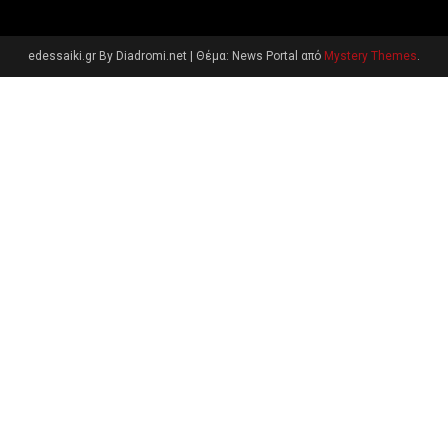
edessaiki.gr By Diadromi.net
|
Θέμα: News Portal από
Mystery Themes
.