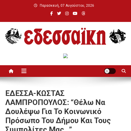
Μεταπηδήστε
Παρασκευή, 07 Αυγούστου, 2026
στο
περιεχόμενο
Εδεσσαϊκή
ΕΔΕΣΣΑ-ΚΩΣΤΑΣ
ΛΑΜΠΡΟΠΟΥΛΟΣ: “Θέλω Να
Δουλέψω Για Το Κοινωνικό
Πρόσωπο Του Δήμου Και Τους
Συμπολίτες Μας…”