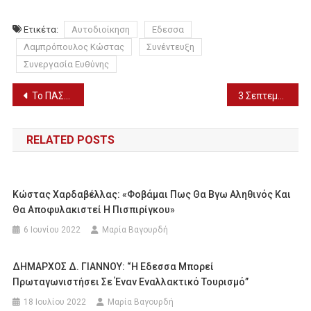
Ετικέτα:
Αυτοδιοίκηση
Εδεσσα
Λαμπρόπουλος Κώστας
Συνέντευξη
Συνεργασία Ευθύνης
Πλοήγηση
Το ΠΑΣΟΚ γίνεται 49 ετών και γιορτάζει την 3η του Σεπτέμβρη
3 Σεπτεμβρίου – Χρόνια πολλά Ανθιμε, Αριστέα, Αρχοντή
άρθρων
RELATED POSTS
Κώστας Χαρδαβέλλας: «Φοβάμαι Πως Θα Βγω Αληθινός Και
Θα Αποφυλακιστεί Η Πισπιρίγκου»
6 Ιουνίου 2022
Μαρία Βαγουρδή
ΔΗΜΑΡΧΟΣ Δ. ΓΙΑΝΝΟΥ: “Η Εδεσσα Μπορεί
Πρωταγωνιστήσει Σε Έναν Εναλλακτικό Τουρισμό”
18 Ιουλίου 2022
Μαρία Βαγουρδή