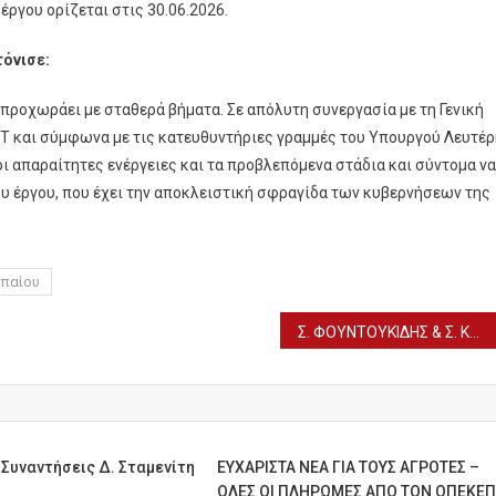
έργου ορίζεται στις 30.06.2026.
τόνισε:
προχωράει με σταθερά βήματα. Σε απόλυτη συνεργασία με τη Γενική
 και σύμφωνα με τις κατευθυντήριες γραμμές του Υπουργού Λευτέρ
ι απαραίτητες ενέργειες και τα προβλεπόμενα στάδια και σύντομα να
υ έργου, που έχει την αποκλειστική σφραγίδα των κυβερνήσεων της
παίου
Σ. ΦΟΥΝΤΟΥΚΙΔΗΣ & Σ. ΚΑΣΤΕΡΙΔΗΣ: ΤΙ ΔΗΛΩΣΑΝ ΓΙΑ ΤΟ ΑΠΟΤΕΛΕΣΜΑ ΤΩΝ ΕΚΛΟΓΩΝ
Συναντήσεις Δ. Σταμενίτη
ΕΥΧΑΡΙΣΤΑ ΝΕΑ ΓΙΑ ΤΟΥΣ ΑΓΡΟΤΕΣ –
ΟΛΕΣ ΟΙ ΠΛΗΡΩΜΕΣ ΑΠΟ ΤΟΝ ΟΠΕΚΕ