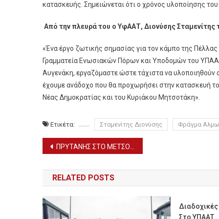
κατασκευής. Σημειώνεται ότι ο χρόνος υλοποίησης του 
Από την πλευρά του ο ΥφΑΑΤ, Διονύσης Σταμενίτης 
«Ένα έργο ζωτικής σημασίας για τον κάμπο της Πέλλας 
Γραμματεία Ενωσιακών Πόρων και Υποδομών του ΥΠΑΑΤ
Αυγενάκη, εργαζόμαστε ώστε τάχιστα να υλοποιηθούν ο
έχουμε ανάδοχο που θα προχωρήσει στην κατασκευή το
Νέας Δημοκρατίας και του Κυριάκου Μητσοτάκη».
Ετικέτα:
Σταμενίτης Διονύσης
Φράγμα Αλμω
Πλοήγηση
ΠΡΥΤΑΝΗΣ ΣΤΟ ΜΕΤΣΟΒΙΟ ΠΟΛΥΤΕΧΝΕΙΟ Ο ΣΚΥΔΡΑΙΟΣ ΙΩΑΝΝΗΣ ΧΑΤΖΗΓΕΩΡΓΙΟΥ
άρθρων
RELATED POSTS
Διαδοχικές 
Στο ΥΠΑΑΤ