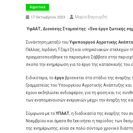
Αγροτικά
Μαρία Βαγουρδή
17 Οκτωβρίου 2023
ΥφΑΑΤ, Διονύσης Σταμενίτης: «Ένα έργο ζωτικής ση
Συνάντηση μεταξύ του
Υφυπουργού Αγροτικής Ανάπτυξ
Πέλλας, Ιορδάνη Τζαμτζή και υπηρεσιακών στελεχών 
πραγματοποιήθηκε το περασμένο Σάββατο στην περιοχή π
σκοπό την ενημέρωση για το έργο της κατασκευής του
Ειδικότερα, το
έργο
βρίσκεται στο στάδιο της έναρξης 
Γραμματείας του Υπουργείου Αγροτικής Ανάπτυξης κα
έχουν εκδηλώσει ενδιαφέρον, για τη φύση και τις συν
των εναπομενουσών ενεργειών μέχρι την έναρξη της κ
Σύμφωνα με το
ΥΠΑΑΤ
, η διαδικασία της έναρξης του 
Νοεμβρίου και άμεσα θα ξεκινήσει η περίοδος των δεσ
της ενημέρωσης, είναι σε πολύ σύντομο χρονικό διάστημ