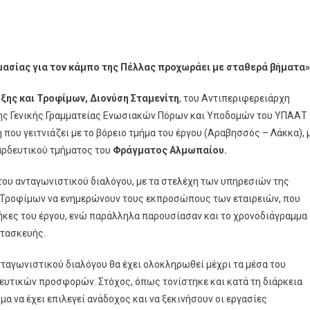
μασίας για τον κάμπο της Πέλλας προχωράει με σταθερά βήματα
ης και Τροφίμων, Διονύση Σταμενίτη
, του Αντιπεριφερειάρχη
της Γενικής Γραμματείας Ενωσιακών Πόρων και Υποδομών του ΥΠΑΑΤ
ου γειτνιάζει με το βόρειο τμήμα του έργου (Αραβησσός – Λάκκα), 
 αρδευτικού τμήματος του
Φράγματος Αλμωπαίου.
του ανταγωνιστικού διαλόγου, με τα στελέχη των υπηρεσιών της
ι Τροφίμων να ενημερώνουν τους εκπροσώπους των εταιρειών, που
θήκες του έργου, ενώ παράλληλα παρουσίασαν και το χρονοδιάγραμμα
ατασκευής.
ανταγωνιστικού διαλόγου θα έχει ολοκληρωθεί μέχρι τα μέσα του
μευτικών προσφορών. Στόχος, όπως τονίστηκε και κατά τη διάρκεια
α να έχει επιλεγεί ανάδοχος και να ξεκινήσουν οι εργασίες