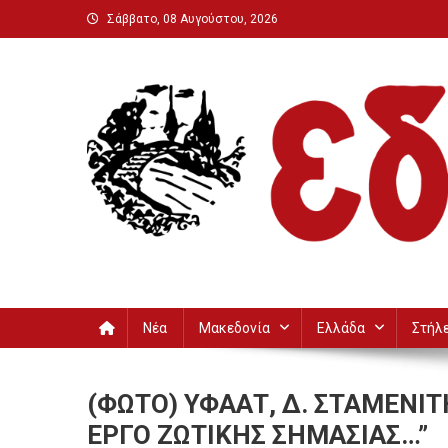
Μεταπηδήστε
Σάββατο, 08 Αυγούστου, 2026
στο
περιεχόμενο
Εδεσσαϊκή
Νέα
Μακεδονία
Ελλάδα
Στήλ
(ΦΩΤΟ) ΥΦΑΑΤ, Δ. ΣΤΑΜΕΝΙ
ΕΡΓΟ ΖΩΤΙΚΗΣ ΣΗΜΑΣΙΑΣ…”