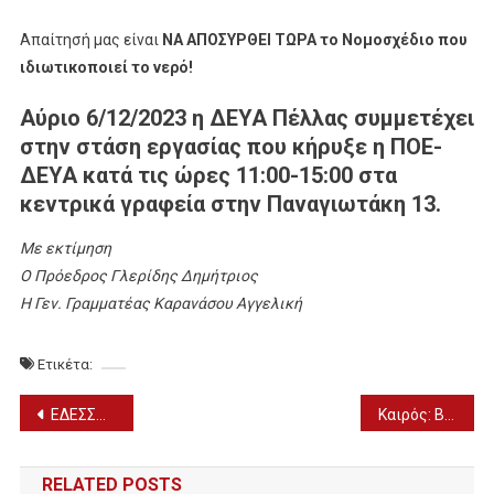
Απαίτησή μας είναι
ΝΑ ΑΠΟΣΥΡΘΕΙ ΤΩΡΑ το Νομοσχέδιο που
ιδιωτικοποιεί το νερό!
Αύριο 6/12/2023 η ΔΕΥΑ Πέλλας συμμετέχει
στην στάση εργασίας που κήρυξε η ΠΟΕ-
ΔΕΥΑ κατά τις ώρες 11:00-15:00 στα
κεντρικά γραφεία στην Παναγιωτάκη 13.
Με εκτίμηση
Ο Πρόεδρος Γλερίδης Δημήτριος
Η Γεν. Γραμματέας Καρανάσου Αγγελική
Ετικέτα:
Πλοήγηση
ΕΔΕΣΣΑ – ΠΑΡΑΔΟΣΙΑΚΑ ΧΡΙΣΤΟΥΓΕΝΝΑ ΣΤΟ ΒΑΡΟΣΙ (6/12)
Καιρός: Βροχές, καταιγίδες και ισχυροί άνεμοι (6/12)
άρθρων
RELATED POSTS