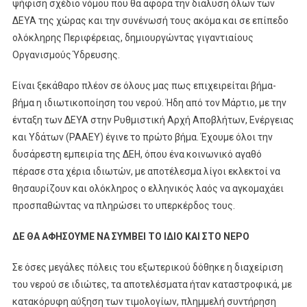
ψήφιση σχέδιο νόμου που θα αφορά την διάλυση όλων των
ΔΕΥΑ της χώρας και την συνένωσή τους ακόμα και σε επίπεδο
ολόκληρης Περιφέρειας, δημιουργώντας γιγαντιαίους
Οργανισμούς Ύδρευσης.
Είναι ξεκάθαρο πλέον σε όλους μας πως επιχειρείται βήμα-
βήμα η ιδιωτικοποίηση του νερού. Ήδη από τον Μάρτιο, με την
ένταξη των ΔΕΥΑ στην Ρυθμιστική Αρχή Αποβλήτων, Ενέργειας
και Υδάτων (ΡΑΑΕΥ) έγινε το πρώτο βήμα. Έχουμε όλοι την
δυσάρεστη εμπειρία της ΔΕΗ, όπου ένα κοινωνικό αγαθό
πέρασε στα χέρια ιδιωτών, με αποτέλεσμα λίγοι εκλεκτοί να
θησαυρίζουν και ολόκληρος ο ελληνικός λαός να αγκομαχάει
προσπαθώντας να πληρώσει το υπερκέρδος τους.
ΔΕ ΘΑ ΑΦΗΣΟΥΜΕ ΝΑ ΣΥΜΒΕΙ ΤΟ ΙΔΙΟ ΚΑΙ ΣΤΟ ΝΕΡΟ
Σε όσες μεγάλες πόλεις του εξωτερικού δόθηκε η διαχείριση
του νερού σε ιδιώτες, τα αποτελέσματα ήταν καταστροφικά, με
κατακόρυφη αύξηση των τιμολογίων, πλημμελή συντήρηση