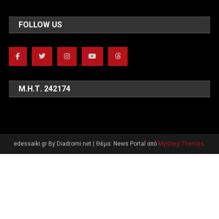
FOLLOW US
Μ.Η.Τ. 242174
edessaiki.gr By Diadromi.net
|
Θέμα: News Portal από
Mystery Themes
.