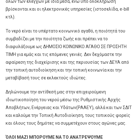
όλων των ελέγχων με ιδία μέσα, ενώ υπό ολοκλήρωση
βρίσκονται και οι ηλεκτρονικές υπηρεσίες (ιστοσελίδα, e-bill
κτλ).
Το νερό είναι το υπέρτατο κοινωνικό αγαθό, η ποιότητά του
συμβαδίζει με την ποιότητα ζωής και πρέπει να το
διαφυλάξουμε ως ΔΗΜΟΣΙΟ ΚΟΙΝΩΝΙΚΟ ΑΓΑΘΟ ΣΕ ΠΡΟΣΗΤΗ
ΤΙΜΗ για εμάς και τις επόμενες γενιές. Δεν δεχόμαστε την
αφαίρεση της διαχείρισης και της περιουσίας των ΔΕΥΑ από
την τοπική αυτοδιοίκηση και την τοπική κοινωνία και την
μεταβίβασή τους σε εκλεκτούς ιδιώτες.
Δηλώνουμε την αντίθεσή μας στην επιχειρούμενη
ιδιωτικοποίηση του νερού μέσω της Ρυθμιστικής Αρχής
Αποβλήτων, Ενέργειας και Υδάτων(ΡΑΑΕΥ), αλλά και των ΣΔΙΤ
και καλούμε την Τοπική Αυτοδιοίκηση, τους τοπικούς φορείς
και όλους τους δημότες να συμμετέχουν στους αγώνες μας.
ΌΛΟΙ ΜΑΖΙ ΜΠΟΡΟΥΜΕ ΝΑ ΤΟ ΑΝΑΤΡΕΨΟΥΜΕ