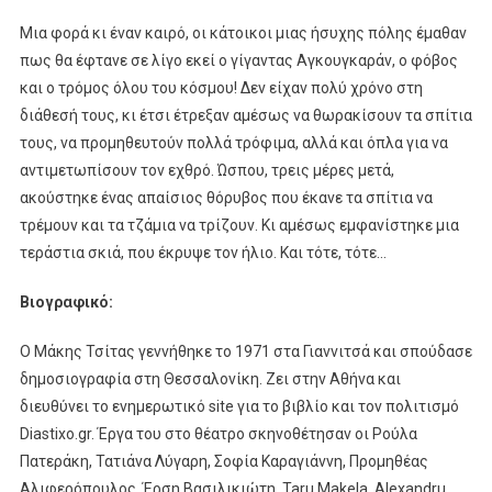
Μια φορά κι έναν καιρό, οι κάτοικοι μιας ήσυχης πόλης έμαθαν
πως θα έφτανε σε λίγο εκεί ο γίγαντας Αγκουγκαράν, ο φόβος
και ο τρόμος όλου του κόσμου! Δεν είχαν πολύ χρόνο στη
διάθεσή τους, κι έτσι έτρεξαν αμέσως να θωρακίσουν τα σπίτια
τους, να προμηθευτούν πολλά τρόφιμα, αλλά και όπλα για να
αντιμετωπίσουν τον εχθρό. Ώσπου, τρεις μέρες μετά,
ακούστηκε ένας απαίσιος θόρυβος που έκανε τα σπίτια να
τρέμουν και τα τζάμια να τρίζουν. Κι αμέσως εμφανίστηκε μια
τεράστια σκιά, που έκρυψε τον ήλιο. Και τότε, τότε…
Βιογραφικό:
Ο Μάκης Τσίτας γεννήθηκε το 1971 στα Γιαννιτσά και σπούδασε
δημοσιογραφία στη Θεσσαλονίκη. Ζει στην Αθήνα και
διευθύνει το ενημερωτικό site για το βιβλίο και τον πολιτισμό
Diastixo.gr. Έργα του στο θέατρο σκηνοθέτησαν οι Ρούλα
Πατεράκη, Τατιάνα Λύγαρη, Σοφία Καραγιάννη, Προμηθέας
Αλιφερόπουλος, Έρση Βασιλικιώτη, Taru Makela, Alexandru