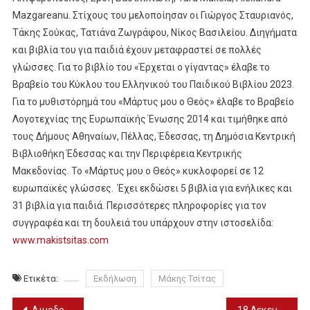
Mazgareanu. Στίχους του μελοποίησαν οι Γιώργος Σταυριανός,
Τάκης Σούκας, Τατιάνα Ζωγράφου, Νίκος Βασιλείου. Διηγήματα
και βιβλία του για παιδιά έχουν μεταφραστεί σε πολλές
γλώσσες. Για το βιβλίο του «Έρχεται ο γίγαντας» έλαβε το
Βραβείο του Κύκλου του Ελληνικού του Παιδικού Βιβλίου 2023.
Για το μυθιστόρημά του «Μάρτυς μου ο Θεός» έλαβε το Βραβείο
Λογοτεχνίας της Ευρωπαϊκής Ένωσης 2014 και τιμήθηκε από
τους Δήμους Αθηναίων, Πέλλας, Έδεσσας, τη Δημόσια Κεντρική
Βιβλιοθήκη Έδεσσας και την Περιφέρεια Κεντρικής
Μακεδονίας. Το «Μάρτυς μου ο Θεός» κυκλοφορεί σε 12
ευρωπαϊκές γλώσσες. Έχει εκδώσει 5 βιβλία για ενήλικες και
31 βιβλία για παιδιά. Περισσότερες πληροφορίες για τον
συγγραφέα και τη δουλειά του υπάρχουν στην ιστοσελίδα:
www.makistsitas.com
Ετικέτα:
Εκδήλωση
Μάκης Τσίτας
Αιμοδοσία στην Παναγίτσα (20/12)
18 Δεκεμβρίου – Χρόνια πολλά Σεβαστιανέ & Σεβαστή