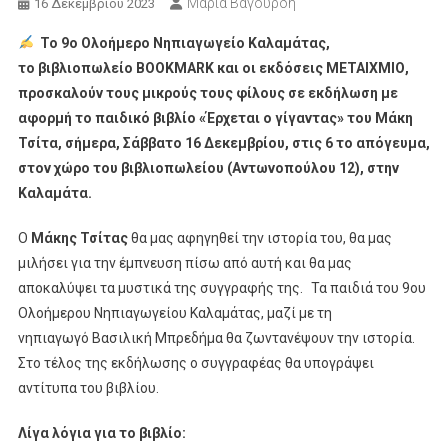
Μαρία Βαγουρδή
16 Δεκεμβρίου 2023
Το 9ο Ολοήμερο Νηπιαγωγείο Καλαμάτας,
το βιβλιοπωλείο BOOKMARK και οι εκδόσεις ΜΕΤΑΙΧΜΙΟ,
προσκαλούν τους μικρούς τους φίλους σε εκδήλωση με
αφορμή το παιδικό βιβλίο «Έρχεται ο γίγαντας» του Μάκη
Τσίτα, σήμερα, Σάββατο 16 Δεκεμβρίου, στις 6 το απόγευμα,
στον χώρο του βιβλιοπωλείου (Αντωνοπούλου 12), στην
Καλαμάτα.
Ο
Μάκης Τσίτας
θα μας αφηγηθεί την ιστορία του, θα μας
μιλήσει για την έμπνευση πίσω από αυτή και θα μας
αποκαλύψει τα μυστικά της συγγραφής της. Τα παιδιά του 9ου
Ολοήμερου Νηπιαγωγείου Καλαμάτας, μαζί με τη
νηπιαγωγό Βασιλική Μπρεδήμα θα ζωντανέψουν την ιστορία.
Στο τέλος της εκδήλωσης ο συγγραφέας θα υπογράψει
αντίτυπα του βιβλίου.
Λίγα λόγια για το βιβλίο: