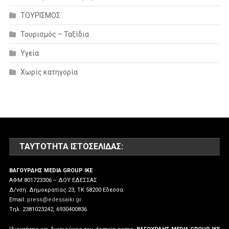
ΤΟΥΡΙΣΜΟΣ
Τουρισμός – Ταξίδια
Υγεία
Χωρίς κατηγορία
ΤΑΥΤΌΤΗΤΑ ΙΣΤΟΣΕΛΊΔΑΣ:
ΒΑΓΟΥΡΔΗΣ MEDIA GROUP IKE
ΑΦΜ 801723306 – ΔΟΥ ΕΔΕΣΣΑΣ
Δ/νση: Δημοκρατίας 23, ΤΚ 58200 Εδεσσα
Email:
press@edessaiki.gr
Tηλ. 2381023242, 6930400836