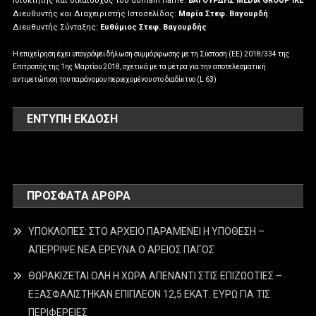
Ιδιοκτήτης και δικαιούχος του domain name:
ΒΑΓΟΥΡΔΗΣ MEDIA GROUP IKE
Διευθυντής και Διαχειριστής Ιστοσελίδας:
Μαρία Στεφ. Βαγουρδή
Διευθυντής Σύνταξης:
Ευθύμιος Στεφ. Βαγουρδής
Η επιχείρηση έχει υπογράψει δήλωση συμμόρφωσης με τη Σύσταση (ΕΕ) 2018/334 της
Επιτροπής της 1ης Μαρτίου 2018, σχετικά με τα μέτρα για την αποτελεσματική
αντιμετώπιση του παράνομου περιεχομένου στο διαδίκτυο (L 63)
ΕΝΤΥΠΗ ΕΚΔΟΣΗ
ΠΡΌΣΦΑΤΑ ΆΡΘΡΑ
ΥΠΟΚΛΟΠΕΣ: ΣΤΟ ΑΡΧΕΙΟ ΠΑΡΑΜΕΝΕΙ Η ΥΠΟΘΕΣΗ –
ΑΠΕΡΡΙΨΕ ΝΕΑ ΕΡΕΥΝΑ Ο ΑΡΕΙΟΣ ΠΑΓΟΣ
ΘΩΡΑΚΙΖΕΤΑΙ ΟΛΗ Η ΧΩΡΑ ΑΠΕΝΑΝΤΙ ΣΤΙΣ ΕΠΙΖΩΟΤΙΕΣ –
ΕΞΑΣΦΑΛΙΣΤΗΚΑΝ ΕΠΙΠΛΕΟΝ 12,5 ΕΚΑΤ. ΕΥΡΩ ΓΙΑ ΤΙΣ
ΠΕΡΙΦΕΡΕΙΕΣ