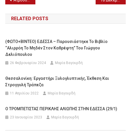
Πλοήγηση
άρθρων
RELATED POSTS
(ΦΩΤΟ+ΒΙΝΤΕΟ) ΕΔΕΣΣΑ – Παρουσιάστηκε Το Βιβλίο
“Αλιρρόη Το Μηδέν Στον Καθρέφτη” Του Γιώργου
Δελιόπουλου
26 Φεβρουαρίου 2024
Μαρία Βαγουρδή
Θεσσαλονίκη: Εργαστήρι Ξυλογλυπτικής, Έκθεση Και
Στρογγυλή Τράπεζα
11 Απριλίου 2022
Μαρία Βαγουρδή
Ο ΤΡΟΜΠΕΤΙΣΤΑΣ ΠΕΡΙΚΛΗΣ ΑΛΙΩΠΗΣ ΣΤΗΝ ΕΔΕΣΣΑ (29/1)
23 Ιανουαρίου 2023
Μαρία Βαγουρδή