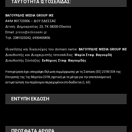
ΤΑΥΤΌΤΗΤΑ ΙΣΤΟΣΕΛΊΔΑΣ:
ΒΑΓΟΥΡΔΗΣ MEDIA GROUP IKE
ΑΦΜ 801723306 – ΔΟΥ ΕΔΕΣΣΑΣ
Δ/νση: Δημοκρατίας 23, ΤΚ 58200 Εδεσσα
Email:
press@edessaiki.gr
Tηλ. 2381023242, 6930400836
Ιδιοκτήτης και δικαιούχος του domain name:
ΒΑΓΟΥΡΔΗΣ MEDIA GROUP IKE
Διευθυντής και Διαχειριστής Ιστοσελίδας:
Μαρία Στεφ. Βαγουρδή
Διευθυντής Σύνταξης:
Ευθύμιος Στεφ. Βαγουρδής
Η επιχείρηση έχει υπογράψει δήλωση συμμόρφωσης με τη Σύσταση (ΕΕ) 2018/334 της
Επιτροπής της 1ης Μαρτίου 2018, σχετικά με τα μέτρα για την αποτελεσματική
αντιμετώπιση του παράνομου περιεχομένου στο διαδίκτυο (L 63)
ΕΝΤΥΠΗ ΕΚΔΟΣΗ
ΠΡΌΣΦΑΤΑ ΆΡΘΡΑ