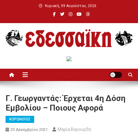
Μεταπηδήστε
Κυριακή, 09 Αυγούστου, 2026
στο
περιεχόμενο
Εδεσσαϊκή
Γ. Γεωργαντάς: Έρχεται 4η Δόση
Εμβολίου – Ποιους Αφορά
ΚΟΡΩΝΟΪΟΣ
Μαρία Βαγουρδή
23 Δεκεμβρίου 2021