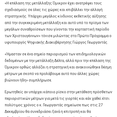
«Η επέλαση της μετάλλαξης Όμικρον έχει ανατρέψει τους
σχεδιασμούς σε όλες τις χώρες και επιβάλλει την αλλαγή
στρατηγικής. Υπάρχει μεγάλος κίνδυνος εκθετικής αύξησης
από την συγκεκριμένη μετάλλαξη και αυτό υπό το πρίσμα των
μεγάλων συναθροίσεων που γίνονται την εορταστική περίοδο
των Χριστουγέννων» τόνισε μιλώντας στο Πρώτο Πρόγραμμα ο
υφυπουργός Ψηφιακής Διακυβέρνησης Γιώργος Γεωργαντάς.
«Ήμασταν σε ένα σημείο περιορισμού των επιδημιολογικών
δεδομένων με την μετάλλαξη Δέλτα, αλλά πριν την επέλαση της
Όμικρον ορθώς αλλάζει η στρατηγική και ανακοινώθηκε δέσμη
μέτρων με σκοπό να προλάβουμε αυτό που άλλες χώρες
βιώνουν ήδη» συμπλήρωσε.
Ερωτηθείς αν υπάρχει κάποιο ρίσκο στην μετάθεση πρόσθετων
περιοριστικών μέτρων για μετά τις γιορτές και εάν χαθεί έτσι
πολύτιμος χρόνος ο κ. Γεωργαντάς σημείωσε πως στις 27
Δεκεμβρίου θα συνεδριάσει ξανά η επιτροπή και θα