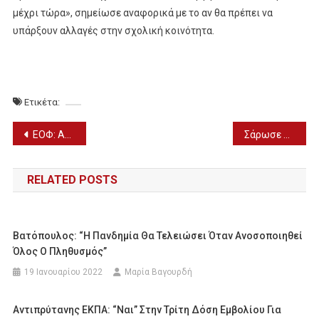
μέχρι τώρα», σημείωσε αναφορικά με το αν θα πρέπει να
υπάρξουν αλλαγές στην σχολική κοινότητα.
Ετικέτα:
Πλοήγηση
ΕΟΦ: Αποσύρεται συμπλήρωμα διατροφής για αδυνάτισμα
Σάρωσε στην Ελλάδα το «No Way Home» – Πόσοι θεατές είδαν τη νέα ταινία του Spider-Man
άρθρων
RELATED POSTS
Βατόπουλος: “Η Πανδημία Θα Τελειώσει Όταν Ανοσοποιηθεί
Όλος Ο Πληθυσμός”
19 Ιανουαρίου 2022
Μαρία Βαγουρδή
Αντιπρύτανης ΕΚΠΑ: “Ναι” Στην Τρίτη Δόση Εμβολίου Για