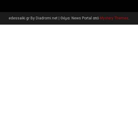
edessaiki.gr By Diadromi.net
|
Θέμα: News Portal από
Mystery Themes
.