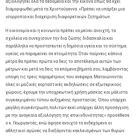
αξιολογήσει όλα τα δεδομένα και την εικόνα όπως θα έχει
διαμορφωθεί μετά τα Χριστούγεννα. «Πρέπει να υπάρξει μια
ισορροπία και διαχείριση διαφορετικών ζητημάτων.
Η οικονομία και η κοινωνία πρέπει να μείνει ανοιχτή, τα
σχολεία να συνεχίσουν την δια ζώσης διδασκαλία και
παράλληλα να προστατευτεί η δημόσια υγεία και το σύστημα
υγείας να παραμείνει σε ετοιμότητα. Όταν παίρνεις κάποια
μέτρα θα πρέπει πρώτα να δεις το αποτέλεσμα αυτών των
μέτρων και μετά να δεις τα επόμενα βήματά σου, λαμβάνοντας
υπόψη τις τρεις παραμέτρους που ανέφερα. Ματαιώνονται
όλες οι μαζικές εορταστικές εκδηλώσεις σε εξωτερικούς
χώρους, έχουμε την υποχρεωτική χρήση μάσκας και μάλιστα
συγκεκριμένου τύπου αυξημένης προστασίας. Όπου υπάρχει
μεγάλη συγκέντρωση πολιτών εκεί υπάρχει άλλη προσέγγιση
με την αναγκαία αξιολόγηση της επικινδυνότητας» προσέθεσε
ο κ. Γεωργαντάς, ενώ άφησε ανοιχτό το ενδεχόμενο οι
αθλητικοί αγώνες να διεξάγονται κεκλεισμένων των θυρών.