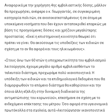
Αναφορικά με την χορήγηση 4ης εμβολιαστικής δόσης, μάλλον
θα προχωρήσει, ανέφερε ο κ. Γεωργαντάς, σε συγκεκριμένη
κατηγορία πολιτών, σε ανοσοκατεσταλμένους ή σε άτομα με
υποκείμενα νοσήματα που δεν έχουν ανταποκριθεί επαρκώς με
βάση τις προηγούμενες δόσεις και χρήζουν μεγαλύτερης
προστασίας. «Εκεί η επιστημονική κοινότητα θεωρεί ότι
πρέπει να γίνει. Θα ακούσουμε τις υποδείξεις των ειδικών σε
σχέση με το αν θα αφορά και τους ηλικιωμένους».
«Στους άνω των 60 ετών η υποχρεωτικότητα του εμβολιασμού
λειτούργησε, έχουμε μεγάλο αριθμό εμβολιασθέντων το
τελευταίο διάστημα, προχωράμε πολύ ικανοποιητικά. Η
υπόδειξη των ειδικών και τα επιδημιολογικά δεδομένα που θα
διαμορφωθούν το επόμενο διάστημα θα καθορίσουν και την
όποια άλλη εξέλιξη στην δυναμική διαδικασία της
αντιμετώπισης του κορωνοϊού», επεσήμανε σε σχέση με το
ενδεχόμενο επέκτασης του μέτρου. Όσο αφορά στα υγειονομικά
πρωτόκολλα στα σχολεία, αυτά «λειτούργησαν ικανοποιητικά