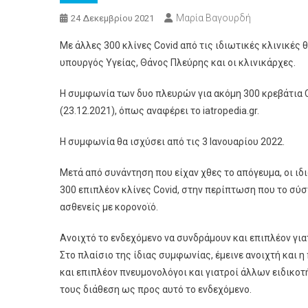
Μαρία Βαγουρδή
24 Δεκεμβρίου 2021
Με άλλες 300 κλίνες Covid από τις ιδιωτικές κλινικές 
υπουργός Υγείας, Θάνος Πλεύρης και οι κλινικάρχες.
Η συμφωνία των δυο πλευρών για ακόμη 300 κρεβάτια C
(23.12.2021), όπως αναφέρει το iatropedia.gr.
Η συμφωνία θα ισχύσει από τις 3 Ιανουαρίου 2022.
Μετά από συνάντηση που είχαν χθες το απόγευμα, οι ι
300 επιπλέον κλίνες Covid, στην περίπτωση που το σύσ
ασθενείς με κορονοϊό.
Ανοιχτό το ενδεχόμενο να συνδράμουν και επιπλέον γι
Στο πλαίσιο της ίδιας συμφωνίας, έμεινε ανοιχτή και η
και επιπλέον πνευμονολόγοι και γιατροί άλλων ειδικο
τους διάθεση ως προς αυτό το ενδεχόμενο.