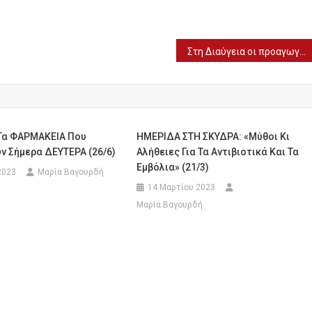
Στη Διαύγεια οι προαγωγές Ανθυπασπιστών του Στρατού Ξηράς
 Τα ΦΑΡΜΑΚΕΙΑ Που
HMEΡΙΔΑ ΣΤΗ ΣΚΥΔΡΑ: «Μύθοι Κι
ν Σήμερα ΔΕΥΤΕΡΑ (26/6)
Αλήθειες Για Τα Αντιβιοτικά Και Τα
Εμβόλια» (21/3)
2023
Μαρία Βαγουρδή
14 Μαρτίου 2023
Μαρία Βαγουρδή