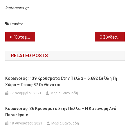
instanews.gr
Ετικέτα:
Πλοήγηση
“Ούτε μέρα για χάσιμο” για τον Ηλία Πλιόγκα (ΦΩΤΟ)
Ο Σύνδεσμος Προπονητών Πέλλας για Σχολές Ανανέωσης Ταυτοτήτων
άρθρων
RELATED POSTS
Κορωνοϊός: 139 Κρούσματα Στην Πέλλα – 6.682 Σε Όλη Τη
Χώρα – Στους 87 Οι Θάνατοι
17 Νοεμβρίου 2021
Μαρία Βαγουρδή
Κορωνοϊός: 36 Κρούσματα Στην Πέλλα – Η Κατανομή Ανά
Περιφέρεια
18 Αυγούστου 2021
Μαρία Βαγουρδή