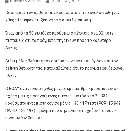
Μαρία Βαγουρδή
8 Ιανουαρίου 2022
Όσοι είδαν τον αριθμό των κρουσμάτων που ανακοινώθηκαν
χθες πίστεψαν ότι ξεκίνησε η αποκλιμάκωση.
Όταν από τα 50 χιλιάδες κρούσματα πέφτεις στα 30, τότε
πιστεύεις ότι τα πράγματα πηγαίνουν προς το καλύτερο.
Λάθος…
Διότι μόλις βλέπεις τον αριθμό των τεστ που έγιναν και τον
δείκτη θετικότητας, καταλαβαίνεις ότι το πράγμα έχει ξεφύγει
πλέον.
Ο ΕΟΔΥ ανακοίνωσε χθες μικρότερο αριθμό κρουσμάτων σε
σχέση με τις προηγούμενες ημέρες, ωστόσο τα 29.334
κρούσματα εντοπίστηκαν σε μόλις 136.447 τεστ (PCR: 15.949,
RAPID: 120.498). Πράγμα που σημαίνει ότι σχεδόν 1 στους 4
είναι πλέον θετικός…
Ο συγκεκριμένος δείκτης χτύπησε καμπανάκι στο κυβερνητικό