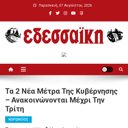
Μεταπηδήστε
Παρασκευή, 07 Αυγούστου, 2026
στο
περιεχόμενο
Εδεσσαϊκή
Τα 2 Νέα Μέτρα Της Κυβέρνησης
– Ανακοινώνονται Μέχρι Την
Τρίτη
ΚΟΡΩΝΟΪΟΣ