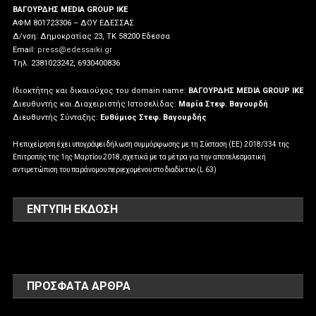
ΒΑΓΟΥΡΔΗΣ MEDIA GROUP IKE
ΑΦΜ 801723306 – ΔΟΥ ΕΔΕΣΣΑΣ
Δ/νση: Δημοκρατίας 23, ΤΚ 58200 Εδεσσα
Email:
press@edessaiki.gr
Tηλ. 2381023242, 6930400836
Ιδιοκτήτης και δικαιούχος του domain name:
ΒΑΓΟΥΡΔΗΣ MEDIA GROUP IKE
Διευθυντής και Διαχειριστής Ιστοσελίδας:
Μαρία Στεφ. Βαγουρδή
Διευθυντής Σύνταξης:
Ευθύμιος Στεφ. Βαγουρδής
Η επιχείρηση έχει υπογράψει δήλωση συμμόρφωσης με τη Σύσταση (ΕΕ) 2018/334 της
Επιτροπής της 1ης Μαρτίου 2018, σχετικά με τα μέτρα για την αποτελεσματική
αντιμετώπιση του παράνομου περιεχομένου στο διαδίκτυο (L 63)
ΕΝΤΥΠΗ ΕΚΔΟΣΗ
ΠΡΌΣΦΑΤΑ ΆΡΘΡΑ