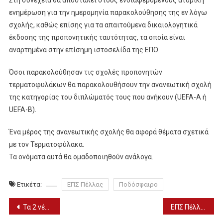
ενημέρωση για την ημερομηνία παρακολούθησης της εν λόγω
σχολής, καθώς επίσης για τα απαιτούμενα δικαιολογητικά
έκδοσης της προπονητικής ταυτότητας, τα οποία είναι
αναρτημένα στην επίσημη ιστοσελίδα της ΕΠΟ.
Όσοι παρακολούθησαν τις σχολές προπονητών
τερματοφυλάκων θα παρακολουθήσουν την ανανεωτική σχολή
της κατηγορίας του διπλώματός τους που ανήκουν (UEFA-A ή
UEFA-B).
Ένα μέρος της ανανεωτικής σχολής θα αφορά θέματα σχετικά
με τον Τερματοφύλακα.
Τα ονόματα αυτά θα ομαδοποιηθούν ανάλογα.
Ετικέτα:
ΕΠΣ Πέλλας
Ποδόσφαιρο
Πλοήγηση
Τα 2 νέα μέτρα της κυβέρνησης – Ανακοινώνονται μέχρι την Τρίτη
ΕΠΣ Πέλλας: Ξεκινούν τα πρωταθλήματα όλων των κατηγοριών