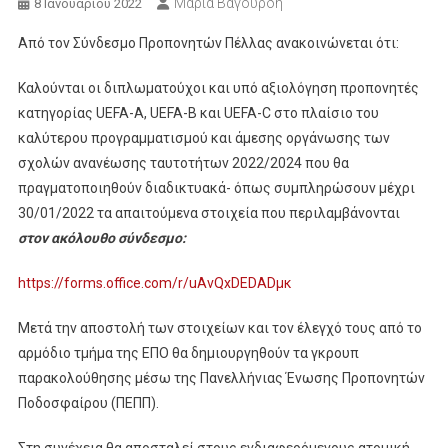
Μαρία Βαγουρδή
8 Ιανουαρίου 2022
Από τον Σύνδεσμο Προπονητών Πέλλας ανακοινώνεται ότι:
Καλούνται οι διπλωματούχοι και υπό αξιολόγηση προπονητές
κατηγορίας UEFA-Α, UEFA-B και UEFA-C στο πλαίσιο του
καλύτερου προγραμματισμού και άμεσης οργάνωσης των
σχολών ανανέωσης ταυτοτήτων 2022/2024 που θα
πραγματοποιηθούν διαδικτυακά- όπως συμπληρώσουν μέχρι
30/01/2022 τα απαιτούμενα στοιχεία που περιλαμβάνονται
στον ακόλουθο σύνδεσμο:
https://forms.office.com/r/uAvQxDEDADμκ
Μετά την αποστολή των στοιχείων και τον έλεγχό τους από το
αρμόδιο τμήμα της ΕΠΟ θα δημιουργηθούν τα γκρουπ
παρακολούθησης μέσω της Πανελλήνιας Ένωσης Προπονητών
Ποδοσφαίρου (ΠΕΠΠ).
Στη συνέχεια θα αποσταλεί στους ενδιαφερόμενους ατομική