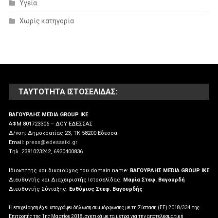
Υγεία
Χωρίς κατηγορία
ΤΑΥΤΌΤΗΤΑ ΙΣΤΟΣΕΛΊΔΑΣ:
ΒΑΓΟΥΡΔΗΣ MEDIA GROUP IKE
ΑΦΜ 801723306 – ΔΟΥ ΕΔΕΣΣΑΣ
Δ/νση: Δημοκρατίας 23, ΤΚ 58200 Εδεσσα
Email:
press@edessaiki.gr
Tηλ. 2381023242, 6930400836
Ιδιοκτήτης και δικαιούχος του domain name:
ΒΑΓΟΥΡΔΗΣ MEDIA GROUP IKE
Διευθυντής και Διαχειριστής Ιστοσελίδας:
Μαρία Στεφ. Βαγουρδή
Διευθυντής Σύνταξης:
Ευθύμιος Στεφ. Βαγουρδής
Η επιχείρηση έχει υπογράψει δήλωση συμμόρφωσης με τη Σύσταση (ΕΕ) 2018/334 της
Επιτροπής της 1ης Μαρτίου 2018, σχετικά με τα μέτρα για την αποτελεσματική