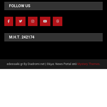
FOLLOW US
Μ.Η.Τ. 242174
edessaiki.gr By Diadromi.net
|
Θέμα: News Portal από
Mystery Themes
.