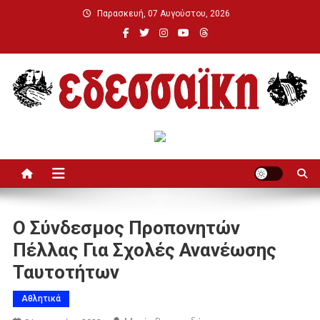
Μεταπηδήστε
Παρασκευή, 07 Αυγούστου, 2026
στο
περιεχόμενο
Εδεσσαϊκή
Ο Σύνδεσμος Προπονητών
Πέλλας Για Σχολές Ανανέωσης
Ταυτοτήτων
Αθλητικά