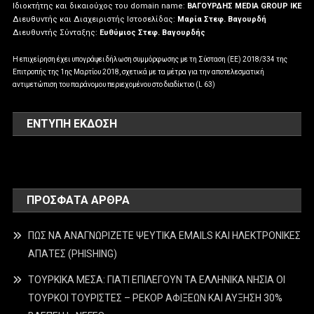
Ιδιοκτήτης και δικαιούχος του domain name:
ΒΑΓΟΥΡΔΗΣ MEDIA GROUP IKE
Διευθυντής και Διαχειριστής Ιστοσελίδας:
Μαρία Στεφ. Βαγουρδή
Διευθυντής Σύνταξης:
Ευθύμιος Στεφ. Βαγουρδής
Η επιχείρηση έχει υπογράψει δήλωση συμμόρφωσης με τη Σύσταση (ΕΕ) 2018/334 της
Επιτροπής της 1ης Μαρτίου 2018, σχετικά με τα μέτρα για την αποτελεσματική
αντιμετώπιση του παράνομου περιεχομένου στο διαδίκτυο (L 63)
ΕΝΤΥΠΗ ΕΚΔΟΣΗ
ΠΡΌΣΦΑΤΑ ΆΡΘΡΑ
ΠΩΣ ΝΑ ΑΝΑΓΝΩΡΙΖΕΤΕ ΨΕΥΤΙΚΑ EMAILS ΚΑΙ ΗΛΕΚΤΡΟΝΙΚΕΣ
ΑΠΑΤΕΣ (PHISHING)
ΤΟΥΡΚΙΚΑ ΜΕΣΑ: ΓΙΑΤΙ ΕΠΙΛΕΓΟΥΝ ΤΑ ΕΛΛΗΝΙΚΑ ΝΗΣΙΑ ΟΙ
ΤΟΥΡΚΟΙ ΤΟΥΡΙΣΤΕΣ – ΡΕΚΟΡ ΑΦΙΞΕΩΝ ΚΑΙ ΑΥΞΗΣΗ 30%