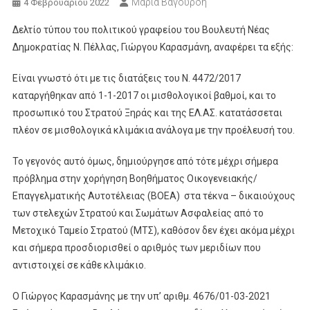
Μαρία Βαγουρδή
4 Φεβρουαρίου 2022
Δελτίο τύπου του πολιτικού γραφείου του Βουλευτή Νέας
Δημοκρατίας Ν. Πέλλας, Γιώργου Καρασμάνη, αναφέρει τα εξής:
Είναι γνωστό ότι με τις διατάξεις του Ν. 4472/2017
καταργήθηκαν από 1-1-2017 οι μισθολογικοί βαθμοί, και το
προσωπικό του Στρατού Ξηράς και της ΕΛ.ΑΣ. κατατάσσεται
πλέον σε μισθολογικά κλιμάκια ανάλογα με την προέλευσή του.
Το γεγονός αυτό όμως, δημιούργησε από τότε μέχρι σήμερα
πρόβλημα στην χορήγηση Βοηθήματος Οικογενειακής/
Επαγγελματικής Αυτοτέλειας (ΒΟΕΑ) στα τέκνα – δικαιούχους
των στελεχών Στρατού και Σωμάτων Ασφαλείας από το
Μετοχικό Ταμείο Στρατού (ΜΤΣ), καθόσον δεν έχει ακόμα μέχρι
και σήμερα προσδιορισθεί ο αριθμός των μεριδίων που
αντιστοιχεί σε κάθε κλιμάκιο.
Ο Γιώργος Καρασμάνης με την υπ’ αριθμ. 4676/01-03-2021