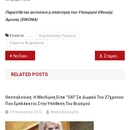
Παρατίθεται αυτούσια η απάντηση του Υπουργού Εθνικής
Άμυνας (ΕΙΚΟΝΑ)
Ετικέτα:
Καρασμάνης Γιώργος
Σώματα Ασφαλείας
Πλοήγηση
Να διευρυνθεί το ωράριο λειτουργίας του νυχτερινού τιμολογίου της ΔΕΗ
Δ. Σταμενίτης: «Σταθερά δίπλα στον αγροτικό κόσμο η Κυβέρνηση της Νέας Δημοκρατίας»
άρθρων
RELATED POSTS
Θεσσαλονίκη: Η Μενδώνη Είπε “ΟΧΙ” Σε Δωρεά Του 27χρονου
Που Εμπλέκεται Στην Υπόθεση Του Βιασμού
18 Ιανουαρίου 2022
Μαρία Βαγουρδή