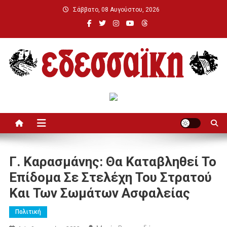
Μεταπηδήστε
Σάββατο, 08 Αυγούστου, 2026
στο
περιεχόμενο
Εδεσσαϊκή
Γ. Καρασμάνης: Θα Καταβληθεί Το
Επίδομα Σε Στελέχη Του Στρατού
Και Των Σωμάτων Ασφαλείας
Πολιτική