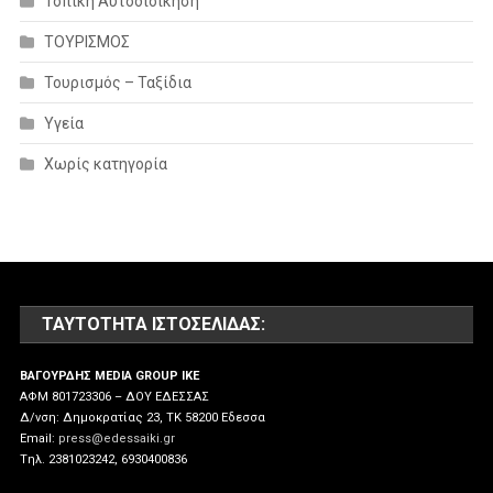
Τοπική Αυτοδιοίκηση
ΤΟΥΡΙΣΜΟΣ
Τουρισμός – Ταξίδια
Υγεία
Χωρίς κατηγορία
ΤΑΥΤΌΤΗΤΑ ΙΣΤΟΣΕΛΊΔΑΣ:
ΒΑΓΟΥΡΔΗΣ MEDIA GROUP IKE
ΑΦΜ 801723306 – ΔΟΥ ΕΔΕΣΣΑΣ
Δ/νση: Δημοκρατίας 23, ΤΚ 58200 Εδεσσα
Email:
press@edessaiki.gr
Tηλ. 2381023242, 6930400836