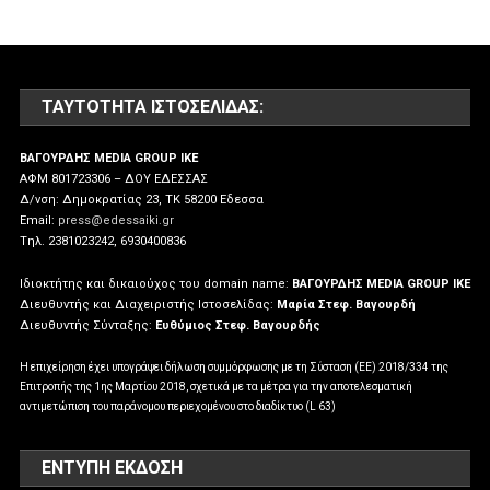
ΤΑΥΤΌΤΗΤΑ ΙΣΤΟΣΕΛΊΔΑΣ:
ΒΑΓΟΥΡΔΗΣ MEDIA GROUP IKE
ΑΦΜ 801723306 – ΔΟΥ ΕΔΕΣΣΑΣ
Δ/νση: Δημοκρατίας 23, ΤΚ 58200 Εδεσσα
Email:
press@edessaiki.gr
Tηλ. 2381023242, 6930400836
Ιδιοκτήτης και δικαιούχος του domain name:
ΒΑΓΟΥΡΔΗΣ MEDIA GROUP IKE
Διευθυντής και Διαχειριστής Ιστοσελίδας:
Μαρία Στεφ. Βαγουρδή
Διευθυντής Σύνταξης:
Ευθύμιος Στεφ. Βαγουρδής
Η επιχείρηση έχει υπογράψει δήλωση συμμόρφωσης με τη Σύσταση (ΕΕ) 2018/334 της
Επιτροπής της 1ης Μαρτίου 2018, σχετικά με τα μέτρα για την αποτελεσματική
αντιμετώπιση του παράνομου περιεχομένου στο διαδίκτυο (L 63)
ΕΝΤΥΠΗ ΕΚΔΟΣΗ