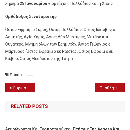
Σήμερα
28 Ιανουαρίου
γιορτάζει ο Παλλάδιος και η Χάρις.
Ορθόδοξος Συναξαριστής
Όσιος Εφραίμ ο Σύρος, Όσιος Παλλάδιος, Όσιος Ιάκωβος ο
Ασκητής, Αγία Χάρις, Αγίες Δύο Μάρτυρες, Μητέρα και
Θυγατέρα, Μνήμη όλων των Ερημιτών, Άγιος Γεώργιος ο
Μάρτυρας, Όσιος Εφραίμ ο εκ Ρωσίας, Όσιος Εφραίμ ο εκ
Κιέβου, Όσιος Θεοδόσιος της Τότμα
Ετικέτα:
Πλοήγηση
Ευρεία σύσκεψη για τους αγρότες στο Μαξίμου υπό τον Μητσοτάκη αύριο (28/1)
Οι αθλητικές μεταδόσεις της ημέρας (28/1)
άρθρων
RELATED POSTS
Ακυρώνονται Και Τροποποιούνται Πτήσεις Της Aegean Και