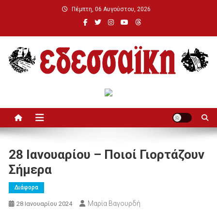
Μεταπηδήστε
Πέμπτη, 06 Αυγούστου, 2026
στο
περιεχόμενο
Εδεσσαϊκή
28 Ιανουαρίου – Ποιοί Γιορτάζουν
Σήμερα
Διάφορα
Μαρία Βαγουρδή
28 Ιανουαρίου 2024