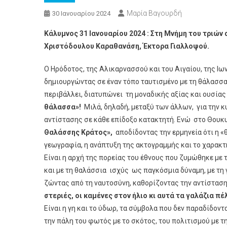
Μαρία Βαγουρδή
30 Ιανουαρίου 2024
Κάλυμνος 31 Ιανουαρίου 2024 : Στη Μνήμη του τριώ
Χριστόδουλου Καραθανάση, Έκτορα Γιαλλοψού.
Ο Ηρόδοτος, της Αλικαρνασσού και του Αιγαίου, της Ιω
δημιουργώντας σε έναν τόπο ταυτισμένο με τη θάλασσα κ
περιβάλλει, διατυπώνει τη μοναδικής αξίας και ουσία
θάλασσα»!
Μιλά, δηλαδή, μεταξύ των άλλων, για την κ
αντίστασης σε κάθε επίδοξο κατακτητή. Ενώ στο Θουκ
Θαλάσσης Κράτος»,
αποδίδοντας την ερμηνεία ότι η «
γεωγραφία, η ανάπτυξη της ακτογραμμής και το χαρακτ
Είναι η αρχή της πορείας του έθνους που ζυμώθηκε με τ
και με τη θαλάσσια ισχύς ως παγκόσμια δύναμη, με τη γ
ζώντας από τη ναυτοσύνη, καθορίζοντας την αντίσταση
στεριές, οι καμένες στον ήλιο κι αυτά τα γαλάζια π
Είναι η γη και το ύδωρ, τα σύμβολα που δεν παραδίδοντ
την πάλη του φωτός με το σκότος, του πολιτισμού με τ