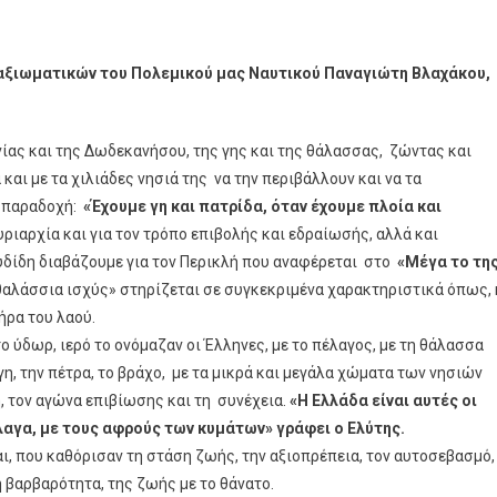
ν αξιωματικών του Πολεμικού μας Ναυτικού Παναγιώτη Βλαχάκου,
νίας και της Δωδεκανήσου, της γης και της θάλασσας, ζώντας και
αι με τα χιλιάδες νησιά της να την περιβάλλουν και να τα
ς παραδοχή:
«Έχουμε γη και πατρίδα, όταν έχουμε πλοία και
υριαρχία και για τον τρόπο επιβολής και εδραίωσής, αλλά και
υδίδη διαβάζουμε για τον Περικλή που αναφέρεται στο
«Μέγα το τη
θαλάσσια ισχύς» στηρίζεται σε συγκεκριμένα χαρακτηριστικά όπως, 
ήρα του λαού.
ο ύδωρ, ιερό το ονόμαζαν οι Έλληνες, με το πέλαγος, με τη θάλασσα
η, την πέτρα, το βράχο, με τα μικρά και μεγάλα χώματα των νησιών
, τον αγώνα επιβίωσης και τη συνέχεια.
«Η Ελλάδα είναι αυτές οι
έλαγα, με τους αφρούς των κυμάτων» γράφει ο Ελύτης.
αι, που καθόρισαν τη στάση ζωής, την αξιοπρέπεια, τον αυτοσεβασμό,
η βαρβαρότητα, της ζωής με το θάνατο.