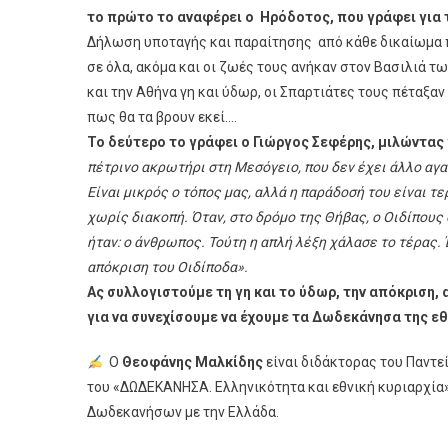
το πρώτο το αναφέρει ο Ηρόδοτος, που γράφει για 
Δήλωση υποταγής και παραίτησης από κάθε δικαίωμα π
σε όλα, ακόμα και οι ζωές τους ανήκαν στον Βασιλιά 
και την Αθήνα γη και ύδωρ, οι Σπαρτιάτες τους πέταξαν
πως θα τα βρουν εκεί….
Το δεύτερο το γράφει ο Γιώργος Σεφέρης, μιλώντας
πέτρινο ακρωτήρι στη Μεσόγειο, που δεν έχει άλλο αγαθ
Είναι μικρός ο τόπος μας, αλλά η παράδοσή του είναι τ
χωρίς διακοπή. Όταν, στο δρόμο της Θήβας, ο Oιδίπους 
ήταν: ο άνθρωπος. Τούτη η απλή λέξη χάλασε το τέρας
απόκριση του Oιδίποδα».
Ας συλλογιστούμε τη γη και το ύδωρ, την απόκριση
για να συνεχίσουμε να έχουμε τα Δωδεκάνησα της εθ
Ο
Θεοφάνης Μαλκίδης
είναι διδάκτορας του Παντε
του «ΔΩΔΕΚΑΝΗΣΑ. Ελληνικότητα και εθνική κυριαρχία
Δωδεκανήσων με την Ελλάδα.