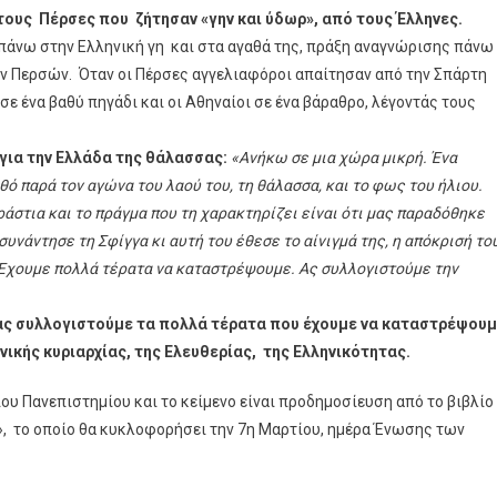
τους Πέρσες που ζήτησαν «γην και ύδωρ», από τους Έλληνες.
άνω στην Ελληνική γη και στα αγαθά της, πράξη αναγνώρισης πάνω
των Περσών. Όταν οι Πέρσες αγγελιαφόροι απαίτησαν από την Σπάρτη
 σε ένα βαθύ πηγάδι και οι Αθηναίοι σε ένα βάραθρο, λέγοντάς τους
 για την Ελλάδα της θάλασσας:
«Ανήκω σε μια χώρα μικρή. Ένα
ό παρά τον αγώνα του λαού του, τη θάλασσα, και το φως του ήλιου.
εράστια και το πράγμα που τη χαρακτηρίζει είναι ότι μας παραδόθηκε
συνάντησε τη Σφίγγα κι αυτή του έθεσε το αίνιγμά της, η απόκρισή το
. Έχουμε πολλά τέρατα να καταστρέψουμε. Ας συλλογιστούμε την
, ας συλλογιστούμε τα πολλά τέρατα που έχουμε να καταστρέψου
νικής κυριαρχίας, της Ελευθερίας, της Ελληνικότητας.
ίου Πανεπιστημίου και το κείμενο είναι προδημοσίευση από το βιβλίο
», το οποίο θα κυκλοφορήσει την 7η Μαρτίου, ημέρα Ένωσης των