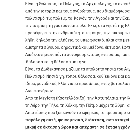
Είναι η Θάλασσα, το Πέλαγος, το Αρχιπέλαγος, τα αναρ
από την ιστορία και τους ανθρώπους, που διαμόρφωσαν 
πολιτισμό, τις πόλεις, το Κοινόν, την Αγορά και την Εκ
την ιατρική, τη γαστρονομία, όλα. Εκεί, στα νησιά της
προσέφερε στην ανθρωπότητα το μέτρο, την οικουμενικ
λήθη, δηλαδή την αλήθεια, το υπερφυσικό, πλάι στο με
αμέτρητα σίγουρα, σημαντικά και μείζονα, έκτισαν, έφτ
Δωδεκανήσων, πάντα συνυφασμένα, ως ένα σώμα, με τις
θάλασσα και η θάλασσα με τη γη.
Είναι τα Δωδεκάνησα μαζί με τα υπόλοιπα νησιά του Αιγ
Πολιτισμό. Νησιά, γη, τόποι, θάλασσα, καθ΄εικόνα και 
ίδιου, μοναδικού, Ελληνικού προσώπου, ενός βοτσαλωτ
Δωδεκανήσων.
Από τη Μεγίστη (Καστελλόριζο), την Αστυπάλαια, την Κά
τη Λέρο, την Τήλο, τη Χάλκη, την Πάτμο μέχρι τη Σύμη, α
Διαστάσεις που ξεπερνούν το εφήμερο, το πρόσκαιρο κ
παράλογη αυτή, φαινομενικά, διάσταση, αντιστοιχεί
μικρή σε έκταση χώρου και απέραντη σε έκταση χρό