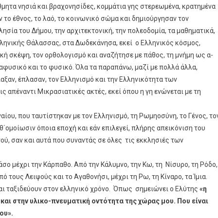
ίθμητα νησιά και βραχονησίδες, κομμάτια γης στερεωμένα, κρατημένα
το έθνος, το λαό, το κοινωνικό σώμα και δημιούργησαν τον
κλησία του Δήμου, την αρχιτεκτονική, την πολεοδομία, τα μαθηματικά,
 Ελληνικής Θάλασσας, στα Δωδεκάνησα, εκεί ο Ελληνικός κόσμος,
ή σκέψη, τον ορθολογισμό και αναζήτησε με πάθος, τη μνήμη ως α-
ταφυσικό και το φυσικό. Όλα τα παραπάνω, μαζί με πολλά άλλα,
ιαξαν, έπλασαν, τον Ελληνισμό και την Ελληνικότητα των
 απέναντι Μικρασιατικές ακτές, εκεί όπου η γη ενώνεται με τη
αίου, που ταυτίστηκαν με τον Ελληνισμό, τη Ρωμηοσύνη, το Γένος, το
καθ΄ομοίωσιν όποια εποχή και εάν επιλεγεί, πλήρης απεικόνιση του
ού, σαν και αυτά που συναντάς σε όλες τις εκκλησιές των
σο μέχρι την Κάρπαθο. Από την Κάλυμνο, την Κω, τη Νίσυρο, τη Ρόδο,
πό τους Λειψούς και το Αγαθονήσι, μέχρι τη Ρω, τη Κίναρο, τα Ίμια.
αι ταξιδεύουν στον ελληνικό χρόνο. Όπως σημειώνει ο Ελύτης
«η
 και στην υλικο-πνευματική οντότητα της χώρας μου. Που είναι
νου».