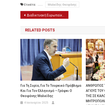
Ετικέτα:
Μαλκίδης Θεοφάνης
Πλοήγηση
Διαδικτυακή Ευρωπαϊκή Ημέρα Καριέρας Τουρισμού της ΔΥΠΑ Work in Greece – Fiλoξeniα (7/2)
άρθρων
RELATED POSTS
Για Τη Συρία, Για Το Τουρκικό Πρόβλημα
ΑΝΘΡΩΠΟΣ 
Και Για Τον Ελληνισμό – Γράφει Ο
ΑΓΙΟΥΣ ΤΟΥ
Θεοφάνης Μαλκίδης
ΤΗΣ ΣΕ ΚΑΛ
MHTΡΟΠΟΛΙ
4 Ιανουαρίου 2025