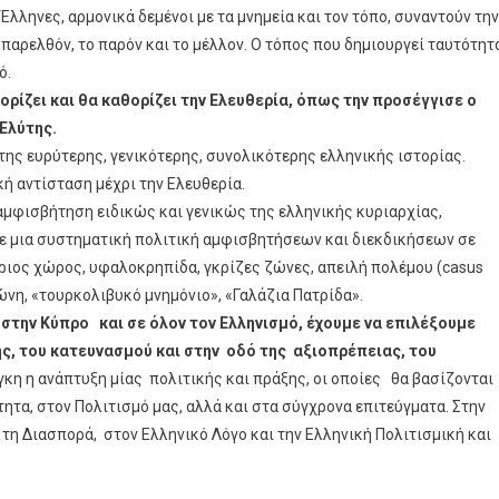
 Έλληνες, αρμονικά δεμένοι με τα μνημεία και τον τόπο, συναντούν την
ο παρελθόν, το παρόν και το μέλλον. Ο τόπος που δημιουργεί ταυτότητ
ό.
ορίζει και θα καθορίζει την Ελευθερία, όπως την προσέγγισε ο
 Ελύτης.
ης ευρύτερης, γενικότερης, συνολικότερης ελληνικής ιστορίας.
κή αντίσταση μέχρι την Ελευθερία.
 αμφισβήτηση ειδικώς και γενικώς της ελληνικής κυριαρχίας,
ασε μια συστηματική πολιτική αμφισβητήσεων και διεκδικήσεων σε
έριος χώρος, υφαλοκρηπίδα, γκρίζες ζώνες, απειλή πολέμου (casus
Ζώνη, «τουρκολιβυκό μνημόνιο», «Γαλάζια Πατρίδα».
 στην Κύπρο και σε όλον τον Ελληνισμό, έχουμε να επιλέξουμε
ς, του κατευνασμού και στην οδό της αξιοπρέπειας, του
γκη η ανάπτυξη μίας πολιτικής και πράξης, οι οποίες θα βασίζονται
ητα, στον Πολιτισμό μας, αλλά και στα σύγχρονα επιτεύγματα. Στην
τη Διασπορά, στον Ελληνικό Λόγο και την Ελληνική Πολιτισμική και