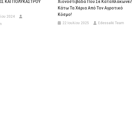
Σ ΚΑΙ ΠΟΛΥΚΑΣΤΡΟΥ
Χιονοστιβάδα Που Σε Καταπλακώνει
Κάτω Τα Χέρια Από Τον Αγροτικό
Κόσμο!
ίου 2024
22 Ιουλίου 2025
Edessaiki Team
m