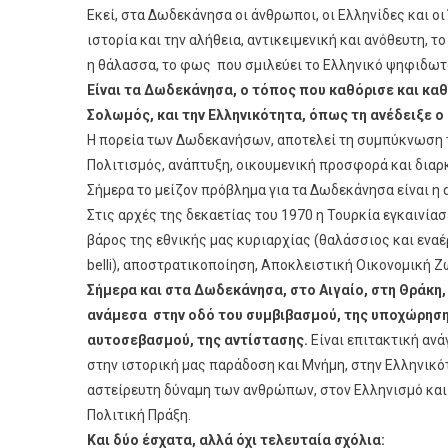
Εκεί, στα Δωδεκάνησα οι άνθρωποι, οι Ελληνίδες και οι
ιστορία και την αλήθεια, αντικειμενική και ανόθευτη, τ
η θάλασσα, το φως που σμιλεύει το Ελληνικό ψηφιδωτ
Είναι τα Δωδεκάνησα, ο τόπος που καθόρισε και καθ
Σολωμός, και την Ελληνικότητα, όπως τη ανέδειξε ο
Η πορεία των Δωδεκανήσων, αποτελεί τη συμπύκνωση τ
Πολιτισμός, ανάπτυξη, οικουμενική προσφορά και διαρ
Σήμερα το μείζον πρόβλημα για τα Δωδεκάνησα είναι η
Στις αρχές της δεκαετίας του 1970 η Τουρκία εγκαινί
βάρος της εθνικής μας κυριαρχίας (θαλάσσιος και ενα
belli), αποστρατικοποίηση, Αποκλειστική Οικονομική 
Σήμερα και στα Δωδεκάνησα, στο Αιγαίο, στη Θράκη,
ανάμεσα στην οδό του συμβιβασμού, της υποχώρηση
αυτοσεβασμού, της αντίστασης.
Είναι επιτακτική ανά
στην ιστορική μας παράδοση και Μνήμη, στην Ελληνικότ
αστείρευτη δύναμη των ανθρώπων, στον Ελληνισμό και 
Πολιτική Πράξη.
Και δύο έσχατα, αλλά όχι τελευταία σχόλια: