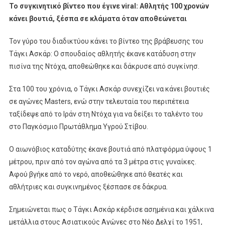
Το συγκινητικό βίντεο που έγινε viral: Αθλητής 100 χρονών
κάνει βουτιά, ξέσπα σε κλάματα όταν αποθεώνεται
Τον γύρο του διαδικτύου κάνει το βίντεο της βράβευσης του
Τάγκι Ασκάρ: Ο σπουδαίος αθλητής έκανε κατάδυση στην
πισίνα της Ντόχα, αποθεώθηκε και δάκρυσε από συγκίνησ.
Στα 100 του χρόνια, o Τάγκι Ασκάρ συνεχίζει να κάνει βουτιές
σε αγώνες Masters, ενώ στην τελευταία του περιπέτεια
ταξίδεψε από το Ιράν στη Ντόχα για να δείξει το ταλέντο του
στο Παγκόσμιο Πρωτάθλημα Υγρού Στίβου.
Ο αιωνόβιος καταδύτης έκανε βουτιά από πλατφόρμα ύψους 1
μέτρου, πριν από τον αγώνα από τα 3 μέτρα στις γυναίκες.
Αφού βγήκε από το νερό, αποθεώθηκε από θεατές και
αθλήτριες και συγκινημένος ξέσπασε σε δάκρυα.
Σημειώνεται πως ο Τάγκι Ασκάρ κέρδισε ασημένια και χάλκινα
μετάλλια στους Ασιατικούς Αγώνες στο Νέο Δελχί το 1951,