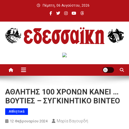
Μεταπηδήστε
Πέμπτη, 06 Αυγούστου, 2026
στο
περιεχόμενο
Εδεσσαϊκή
ΑΘΛΗΤΗΣ 100 ΧΡΟΝΩΝ ΚΑΝΕΙ …
ΒΟΥΤΙΕΣ – ΣΥΓΚΙΝΗΤΙΚΟ ΒΙΝΤΕΟ
Αθλητικά
Μαρία Βαγουρδή
12 Φεβρουαρίου 2024