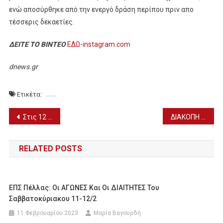
ενώ αποσύρθηκε από την ενεργό δράση περίπου πριν απο
τέσσερις δεκαετίες.
ΔΕΙΤΕ ΤΟ ΒΙΝΤΕΟ
ΕΔΩ-instagram.com
dnews.gr
Ετικέτα:
Πλοήγηση
Στις 12 Μαρτίου οι ανακοινώσεις για την αφή της Ολυμπιακής Φλόγας
ΔΙΑΚΟΠΗ ΡΕΥΜΑΤΟΣ ΣΤΑ ΓΙΑΝΝΙΤΣΑ – ΔΕΙΤΕ ΣΕ ΠΟΙΑ ΧΩΡΙΑ & ΠΟΤΕ
άρθρων
RELATED POSTS
ΕΠΣ Πέλλας: Οι ΑΓΩΝΕΣ Και Οι ΔΙΑΙΤΗΤΕΣ Του
Σαββατοκύριακου 11-12/2
11 Φεβρουαρίου 2023
Μαρία Βαγουρδή