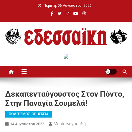
Μεταπηδήστε
Πέμπτη, 06 Αυγούστου, 2026
στο
περιεχόμενο
Εδεσσαϊκή
Δεκαπενταύγουστος Στον Πόντο,
Στην Παναγία Σουμελά!
ΠΟΛΙΤΙΣΜΟΣ-ΘΡΗΣΚΕΙΑ
Μαρία Βαγουρδή
14 Αυγούστου 2022