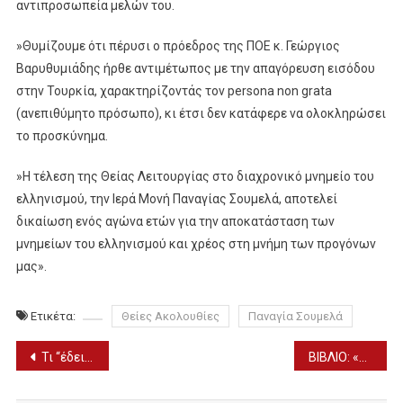
αντιπροσωπεία μελών του.
»Θυμίζουμε ότι πέρυσι ο πρόεδρος της ΠΟΕ κ. Γεώργιος
Βαρυθυμιάδης ήρθε αντιμέτωπος με την απαγόρευση εισόδου
στην Τουρκία, χαρακτηρίζοντάς τον persona non grata
(ανεπιθύμητο πρόσωπο), κι έτσι δεν κατάφερε να ολοκληρώσει
το προσκύνημα.
»Η τέλεση της Θείας Λειτουργίας στο διαχρονικό μνημείο του
ελληνισμού, την Ιερά Μονή Παναγίας Σουμελά, αποτελεί
δικαίωση ενός αγώνα ετών για την αποκατάσταση των
μνημείων του ελληνισμού και χρέος στη μνήμη των προγόνων
μας».
Ετικέτα:
Θείες Ακολουθίες
Παναγία Σουμελά
Πλοήγηση
Τι “έδειξαν” τα Μερομήνια: Πώς θα κυλήσουν φθινόπωρο και χειμώνας (ΒΙΝΤΕΟ)
ΒΙΒΛΙΟ: «Πολιτισμός και Εξωστρέφεια»
άρθρων