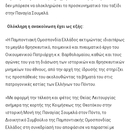
δεν μπόρεσε να ολοκληρώσει το προσκυνηματικό του ταξίδι
στην Παναγία Σουμελά.
Ολόκληρη η ανακοίνωση έχει ως εξής:
«Η Παμποντιακή Ομοσπονδία Ελλάδος εκτιμώντας ιδιαιτέρως
το μεγάλο θρησκευτικό, ποιμενικό και πνευματικό έργο του
Οικουμενικού Πατριάρχη κ.κ. Βαρθολομαίου, καθώς και τους
αγώνες του για τη διάσωση των ιστορικών και θρησκευτικών
μνημείων του έθνους, από την αρχή της ίδρυσής της στηρίζει
τις προσπάθειές του ακολουθώντας τα βήματά του στις
πατρογονικές εστίες των Ελλήνων του Πόντου.
»Με αφορμή την τέλεση και φέτος της Θείας Λειτουργίας
ανήμερα της εορτής της Κοιμήσεως της Θεοτόκου στην
ιστορική Μονή της Παναγίας Σουμελά στον Πόντο, το
Διοικητικό Συμβούλιο της Παμποντιακής Ομοσπονδίας
Ελλάδος στη συνεδρίασή του αποφάσισε να παραστεί με