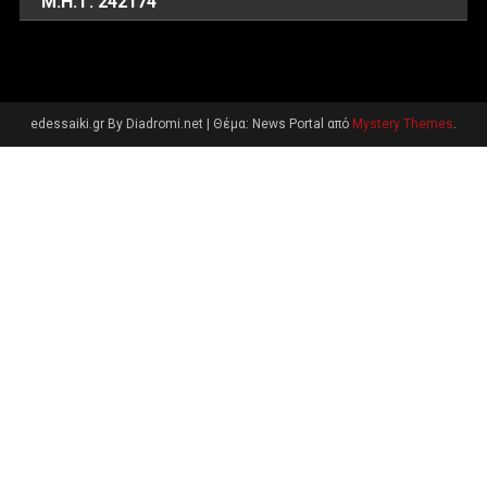
Μ.Η.Τ. 242174
edessaiki.gr By Diadromi.net
|
Θέμα: News Portal από
Mystery Themes
.