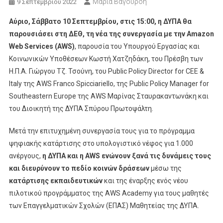
Μαρία Βαγουρδή
9 Σεπτεμβρίου 2022
Αύριο, Σάββατο 10 Σεπτεμβρίου, στις 15:00, η ΔΥΠΑ θα
παρουσιάσει στη ΔΕΘ, τη νέα της συνεργασία με την Amazon
Web Services (AWS)
, παρουσία του Υπουργού Εργασίας και
Κοινωνικών Υποθέσεων Κωστή Χατζηδάκη, του Πρέσβη των
Η.Π.Α. Γιώργου Τζ. Τσούνη, του Public Policy Director for CEE &
Italy της AWS Franco Spicciariello, της Public Policy Manager for
Southeastern Europe της AWS Μαρίνας Σταυρακαντωνάκη και
του Διοικητή της ΔΥΠΑ Σπύρου Πρωτοψάλτη.
Μετά την επιτυχημένη συνεργασία τους για το πρόγραμμα
ψηφιακής κατάρτισης στο υπολογιστικό νέφος για 1.000
ανέργους,
η ΔΥΠΑ και η AWS ενώνουν ξανά τις δυνάμεις τους
και διευρύνουν το πεδίο κοινών δράσεων
μέσω της
κατάρτισης εκπαιδευτικών
και της έναρξης ενός νέου
πιλοτικού προγράμματος της AWS Academy για τους μαθητές
των Επαγγελματικών Σχολών (ΕΠΑΣ) Μαθητείας της ΔΥΠΑ.