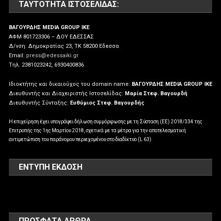
ΤΑΥΤΌΤΗΤΑ ΙΣΤΟΣΕΛΊΔΑΣ:
ΒΑΓΟΥΡΔΗΣ MEDIA GROUP IKE
ΑΦΜ 801723306 – ΔΟΥ ΕΔΕΣΣΑΣ
Δ/νση: Δημοκρατίας 23, ΤΚ 58200 Εδεσσα
Email:
press@edessaiki.gr
Tηλ. 2381023242, 6930400836
Ιδιοκτήτης και δικαιούχος του domain name:
ΒΑΓΟΥΡΔΗΣ MEDIA GROUP IKE
Διευθυντής και Διαχειριστής Ιστοσελίδας:
Μαρία Στεφ. Βαγουρδή
Διευθυντής Σύνταξης:
Ευθύμιος Στεφ. Βαγουρδής
Η επιχείρηση έχει υπογράψει δήλωση συμμόρφωσης με τη Σύσταση (ΕΕ) 2018/334 της
Επιτροπής της 1ης Μαρτίου 2018, σχετικά με τα μέτρα για την αποτελεσματική
αντιμετώπιση του παράνομου περιεχομένου στο διαδίκτυο (L 63)
ΕΝΤΥΠΗ ΕΚΔΟΣΗ
ΠΡΌΣΦΑΤΑ ΆΡΘΡΑ