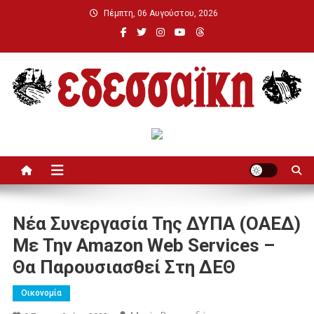
Μεταπηδήστε
Πέμπτη, 06 Αυγούστου, 2026
στο
περιεχόμενο
Εδεσσαϊκή
Νέα Συνεργασία Της ΔΥΠΑ (ΟΑΕΔ)
Με Την Amazon Web Services –
Θα Παρουσιασθεί Στη ΔΕΘ
Οικονομία