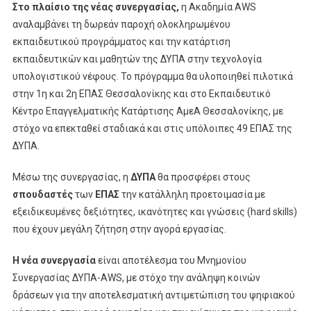
Στο πλαίσιο της νέας συνεργασίας,
η Ακαδημία AWS
αναλαμβάνει τη δωρεάν παροχή ολοκληρωμένου
εκπαιδευτικού προγράμματος και την κατάρτιση
εκπαιδευτικών και μαθητών της ΔΥΠΑ στην τεχνολογία
υπολογιστικού νέφους. Το πρόγραμμα θα υλοποιηθεί πιλοτικά
στην 1η και 2η ΕΠΑΣ Θεσσαλονίκης και στο Εκπαιδευτικό
Κέντρο Επαγγελματικής Κατάρτισης ΑμεΑ Θεσσαλονίκης, με
στόχο να επεκταθεί σταδιακά και στις υπόλοιπες 49 ΕΠΑΣ της
ΔΥΠΑ.
Μέσω της συνεργασίας, η
ΔΥΠΑ
θα προσφέρει στους
σπουδαστές
των
ΕΠΑΣ
την κατάλληλη προετοιμασία με
εξειδικευμένες δεξιότητες, ικανότητες και γνώσεις (hard skills)
που έχουν μεγάλη ζήτηση στην αγορά εργασίας.
Η νέα συνεργασία
είναι αποτέλεσμα του Μνημονίου
Συνεργασίας ΔΥΠΑ-AWS, με στόχο την ανάληψη κοινών
δράσεων για την αποτελεσματική αντιμετώπιση του ψηφιακού