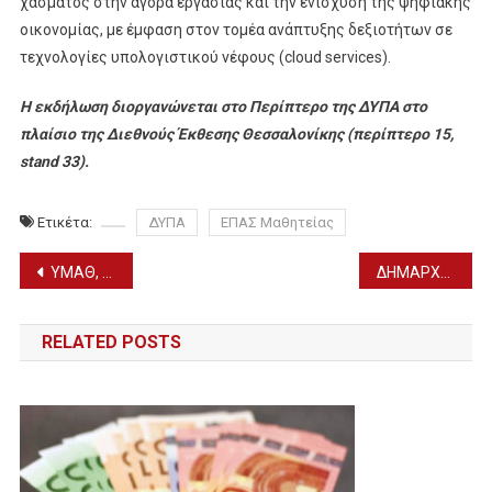
χάσματος στην αγορά εργασίας και την ενίσχυση της ψηφιακής
οικονομίας, με έμφαση στον τομέα ανάπτυξης δεξιοτήτων σε
τεχνολογίες υπολογιστικού νέφους (cloud services).
Η εκδήλωση διοργανώνεται στο Περίπτερο της ΔΥΠΑ στο
πλαίσιο της Διεθνούς Έκθεσης Θεσσαλονίκης (περίπτερο 15,
stand 33).
Ετικέτα:
ΔΥΠΑ
ΕΠΑΣ Μαθητείας
Πλοήγηση
ΥΜΑΘ, ΣΤ. ΚΑΛΑΦΑΤΗΣ: “Η Ελλάδα είναι εδώ. Ισότιμος εταίρος της μεγάλης ευρωπαϊκής οικογένειας” (ΦΩΤΟ)
ΔΗΜΑΡΧΟΣ ΣΚΥΔΡΑΣ: Τι ζήτησε η Κ. ΙΓΝΑΤΙΑΔΟΥ απ’ τον ΥΦΥΠ. ΔΙΚΑΙΟΣΥΝΗΣ (ΦΩΤΟ)
άρθρων
RELATED POSTS