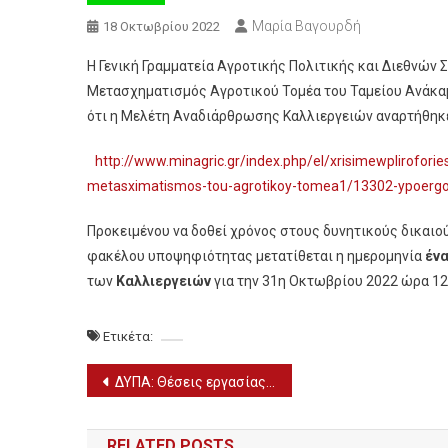
Μαρία Βαγουρδή
18 Οκτωβρίου 2022
Η Γενική Γραμματεία Αγροτικής Πολιτικής και Διεθνών
Μετασχηματισμός Αγροτικού Τομέα του Ταμείου Ανάκαμ
ότι η Μελέτη Αναδιάρθρωσης Καλλιεργειών αναρτήθηκ
http://www.minagric.gr/index.php/el/xrisimewplirofori
metasximatismos-tou-agrotikoy-tomea1/13302-ypoergo-4
Προκειμένου να δοθεί χρόνος στους δυνητικούς δικαιο
φακέλου υποψηφιότητας μετατίθεται η ημερομηνία
έν
των
Καλλιεργειών
για την 31η Οκτωβρίου 2022 ώρα 12
Ετικέτα:
Πλοήγηση
ΔΥΠΑ: Θέσεις εργασίας σε 26 Βρεφονηπιακούς Σταθμούς
άρθρων
RELATED POSTS