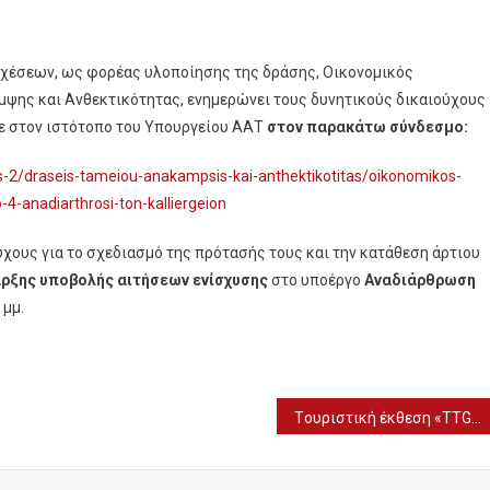
 Σχέσεων, ως φορέας υλοποίησης της δράσης, Οικονομικός
ψης και Ανθεκτικότητας, ενημερώνει τους δυνητικούς δικαιούχους
ε στον ιστότοπο του Υπουργείου ΑΑΤ
στον παρακάτω σύνδεσμο:
es-2/draseis-tameiou-anakampsis-kai-anthektikotitas/oikonomikos-
-anadiarthrosi-ton-kalliergeion
ύχους για το σχεδιασμό της πρότασής τους και την κατάθεση άρτιου
αρξης υποβολής αιτήσεων ενίσχυσης
στο υποέργο
Αναδιάρθρωση
 μμ.
Tουριστική έκθεση «TTG TRAVEL EXPERIENCE 2022» στο Ρίμινι – Συμμετείχε η Περιφέρεια Κεντρικής Μακεδονίας