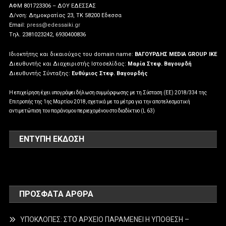
ΑΦΜ 801723306 – ΔΟΥ ΕΔΕΣΣΑΣ
Δ/νση: Δημοκρατίας 23, ΤΚ 58200 Εδεσσα
Email:
press@edessaiki.gr
Tηλ. 2381023242, 6930400836
Ιδιοκτήτης και δικαιούχος του domain name:
ΒΑΓΟΥΡΔΗΣ MEDIA GROUP IKE
Διευθυντής και Διαχειριστής Ιστοσελίδας:
Μαρία Στεφ. Βαγουρδή
Διευθυντής Σύνταξης:
Ευθύμιος Στεφ. Βαγουρδής
Η επιχείρηση έχει υπογράψει δήλωση συμμόρφωσης με τη Σύσταση (ΕΕ) 2018/334 της
Επιτροπής της 1ης Μαρτίου 2018, σχετικά με τα μέτρα για την αποτελεσματική
αντιμετώπιση του παράνομου περιεχομένου στο διαδίκτυο (L 63)
ΕΝΤΥΠΗ ΕΚΔΟΣΗ
ΠΡΌΣΦΑΤΑ ΆΡΘΡΑ
ΥΠΟΚΛΟΠΕΣ: ΣΤΟ ΑΡΧΕΙΟ ΠΑΡΑΜΕΝΕΙ Η ΥΠΟΘΕΣΗ –