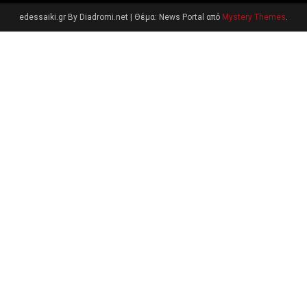
edessaiki.gr By Diadromi.net
|
Θέμα: News Portal από
Mystery Themes
.