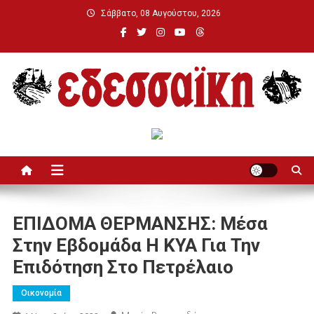
Μεταπηδήστε
Σάββατο, 08 Αυγούστου, 2026
στο
περιεχόμενο
Εδεσσαϊκή
ΕΠΙΔΟΜΑ ΘΕΡΜΑΝΣΗΣ: Μέσα
Στην Εβδομάδα Η ΚΥΑ Για Την
Επιδότηση Στο Πετρέλαιο
Οικονομία