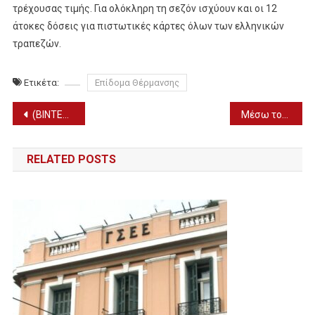
τρέχουσας τιμής. Για ολόκληρη τη σεζόν ισχύουν και οι 12
άτοκες δόσεις για πιστωτικές κάρτες όλων των ελληνικών
τραπεζών.
Ετικέτα:
Επίδομα Θέρμανσης
Πλοήγηση
(ΒΙΝΤΕΟ) Παπαγάλος 80 ετών στην Κρήτη τρώει τζατζίκι και κερνάει ρακή τους τουρίστες
Μέσω του Gov.gr Wallet όλες οι συναλλαγές των πολιτών με τράπεζες και εταιρείες κινητής και σταθερής τηλεφωνίας
άρθρων
RELATED POSTS