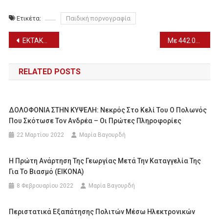
Ετικέτα:
Παιδική πορνογραφία
Πλοήγηση
ΕΚΤΑΚΤΟ-Α. ΤΖΙΤΖΙΚΩΣΤΑΣ: Δηλώσεις για όσα συνέβησαν στη Σμύρνη
Με 442.000.000 ευρώ ενισχύονται 100.000 μικρομεσαίες επιχειρήσεις
άρθρων
RELATED POSTS
ΔΟΛΟΦΟΝΙΑ ΣΤΗΝ ΚΥΨΕΛΗ: Νεκρός Στο Κελί Του Ο Πολωνός
Που Σκότωσε Τον Ανδρέα – Οι Πρώτες Πληροφορίες
22 Μαρτίου 2022
Μαρία Βαγουρδή
Η Πρώτη Ανάρτηση Της Γεωργίας Μετά Την Καταγγελία Της
Για Το Βιασμό (ΕΙΚΟΝΑ)
8 Φεβρουαρίου 2022
Μαρία Βαγουρδή
Περιστατικά Εξαπάτησης Πολιτών Μέσω Ηλεκτρονικών