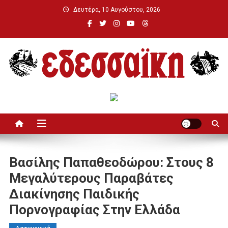
Μεταπηδήστε
Δευτέρα, 10 Αυγούστου, 2026
στο
περιεχόμενο
Εδεσσαϊκή
Βασίλης Παπαθεοδώρου: Στους 8
Μεγαλύτερους Παραβάτες
Διακίνησης Παιδικής
Πορνογραφίας Στην Ελλάδα