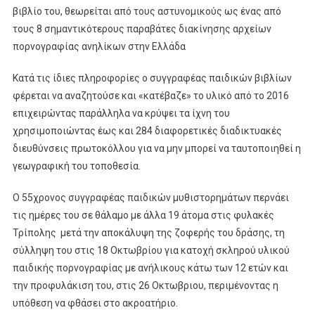
βιβλίο του, θεωρείται από τους αστυνομικούς ως ένας από
τους 8 σημαντικότερους παραβάτες διακίνησης αρχείων
πορνογραφίας ανηλίκων στην Ελλάδα
Κατά τις ίδιες πληροφορίες ο συγγραφέας παιδικών βιβλίων
φέρεται να αναζητούσε και «κατέβαζε» το υλικό από το 2016
επιχειρώντας παράλληλα να κρύψει τα ίχνη του
χρησιμοποιώντας έως και 284 διαφορετικές διαδικτυακές
διευθύνσεις πρωτοκόλλου για να μην μπορεί να ταυτοποιηθεί η
γεωγραφική του τοποθεσία.
Ο 55χρονος συγγραφέας παιδικών μυθιστορημάτων περνάει
τις ημέρες του σε θάλαμο με άλλα 19 άτομα στις φυλακές
Τρίπολης μετά την αποκάλυψη της ζοφερής του δράσης, τη
σύλληψη του στις 18 Οκτωβρίου για κατοχή σκληρού υλικού
παιδικής πορνογραφίας με ανήλικους κάτω των 12 ετών και
την προφυλάκιση του, στις 26 Οκτωβριου, περιμένοντας η
υπόθεση να φθάσει στο ακροατήριο.