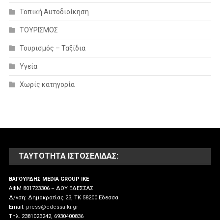
Τοπική Αυτοδιοίκηση
ΤΟΥΡΙΣΜΟΣ
Τουρισμός – Ταξίδια
Υγεία
Χωρίς κατηγορία
ΤΑΥΤΌΤΗΤΑ ΙΣΤΟΣΕΛΊΔΑΣ:
ΒΑΓΟΥΡΔΗΣ MEDIA GROUP IKE
ΑΦΜ 801723306 – ΔΟΥ ΕΔΕΣΣΑΣ
Δ/νση: Δημοκρατίας 23, ΤΚ 58200 Εδεσσα
Email:
press@edessaiki.gr
Tηλ. 2381023242, 6930400836