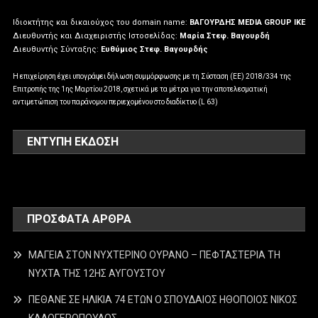
Ιδιοκτήτης και δικαιούχος του domain name:
ΒΑΓΟΥΡΔΗΣ MEDIA GROUP IKE
Διευθυντής και Διαχειριστής Ιστοσελίδας:
Μαρία Στεφ. Βαγουρδή
Διευθυντής Σύνταξης:
Ευθύμιος Στεφ. Βαγουρδής
Η επιχείρηση έχει υπογράψει δήλωση συμμόρφωσης με τη Σύσταση (ΕΕ) 2018/334 της
Επιτροπής της 1ης Μαρτίου 2018, σχετικά με τα μέτρα για την αποτελεσματική
αντιμετώπιση του παράνομου περιεχομένου στο διαδίκτυο (L 63)
ΕΝΤΥΠΗ ΕΚΔΟΣΗ
ΠΡΌΣΦΑΤΑ ΆΡΘΡΑ
ΜΑΓΕΙΑ ΣΤΟΝ ΝΥΧΤΕΡΙΝΟ ΟΥΡΑΝΟ – ΠΕΦΤΑΣΤΕΡΙΑ ΤΗ
ΝΥΧΤΑ ΤΗΣ 12ΗΣ ΑΥΓΟΥΣΤΟΥ
ΠΕΘΑΝΕ ΣΕ ΗΛΙΚΙΑ 74 ΕΤΩΝ Ο ΣΠΟΥΔΑΙΟΣ ΗΘΟΠΟΙΟΣ ΝΙΚΟΣ
ΚΑΛΟΓΕΡΟΠΟΥΛΟΣ