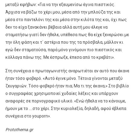
μεταξύ εφήβων: «Για να την εξευμενίσω έγινα πιεστικός.
Άρχισα να βάζω το χέρι μου, μέσα από την μπλούζα της και
μέσα στο παντελόνι της και μέσα στην κιλότα της και, όχι πως
δεν το είχα ξανακάνει βέβαια αλλά αυτή μου έλεγε να
σταματήσω γιατί δεν ήθελε, υπέθεσα πως θα είχε ξενερώσει με
την όλη φάση και τ΄ αστέρια που της τα πρόσβαλα, μάλλον κι
εγώ δεν σταματούσα, παρά μόνο γινόμουν πιο πιεστικός και
κόλλαγα πάνω της. Με έσπρωξε, έπεσα από το κρεβάτι».
Στη συνέχεια ο πρωταγωνιστής αναρωτιέται αν αυτό που έκανε
ήταν τόσο φοβερό. «Αυτό έγινε μόνο. Τέτοια γίνονται μεταξύ
ζευγαριών. Τόσο φοβερό ήταν πια; Μα τι της έκανα;» Στο βιβλίο
ο συγγραφέας χρησιμοποιεί χυδαίες λέξεις και υπάρχουν
αναφορές σε πορνογραφικό υλικό. «Ενώ ήθελα να το κάνουμε,
ήμουν με το ….στο χέρι. Στην κυριολεξία, δηλαδή, αφού έβλεπα
συνέχεια στο youporn».
Protothema.gr