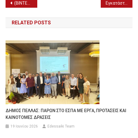
Πλοήγηση
(ΒΙΝΤΕΟ) Ο Γ. ΚΑΡΑΣΜΑΝΗΣ ΣΤΗΝ ΗΜΕΡΙΔΑ ΤΟΥ ΥΠΑΑΤ ΣΤΑ ΓΙΑΝΝΙΤΣΑ
Εγκατάσταση Νέων Γεωργών Νεαρής Ηλικίας» – Ημερίδα στη Σκύδρα (5/3)
άρθρων
RELATED POSTS
ΔΗΜΟΣ ΠΕΛΛΑΣ: ΠΑΡΩΝ ΣΤΟ ΕΣΠΑ ΜΕ ΕΡΓΑ, ΠΡΟΤΑΣΕΙΣ ΚΑΙ
ΚΑΙΝΟΤΟΜΕΣ ΔΡΑΣΕΙΣ
19 Ιουνίου 2026
Edessaiki Team