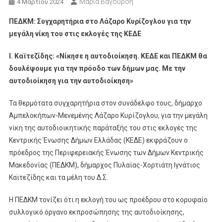
Μαρία Βαγουρδή
4 Μαρτίου 2024
ΠΕΔΚΜ: Συγχαρητήρια στο Λάζαρο Κυρίζογλου για την
μεγάλη νίκη του στις εκλογές της ΚΕΔΕ
Ι. Καϊτεζίδης: «Νίκησε η αυτοδιοίκηση. ΚΕΔΕ και ΠΕΔΚΜ θα
δουλέψουμε για την πρόοδο των δήμων μας. Με την
αυτοδιοίκηση για την αυτοδιοίκηση»
Τα θερμότατα συγχαρητήρια στον συνάδελφο τους, δήμαρχο
Αμπελοκήπων-Μενεμένης Λάζαρο Κυρίζογλου, για την μεγάλη
νίκη της αυτοδιοικητικής παράταξής του στις εκλογές της
Κεντρικής Ένωσης Δήμων Ελλάδας (ΚΕΔΕ) εκφράζουν ο
πρόεδρος της Περιφερειακής Ένωσης των Δήμων Κεντρικής
Μακεδονίας (ΠΕΔΚΜ), δήμαρχος Πυλαίας-Χορτιάτη Ιγνάτιος
Καϊτεζίδης και τα μέλη του Δ.Σ.
Η ΠΕΔΚΜ τονίζει ότι η εκλογή του ως προέδρου στο κορυφαίο
συλλογικό όργανο εκπροσώπησης της αυτοδιοίκησης,