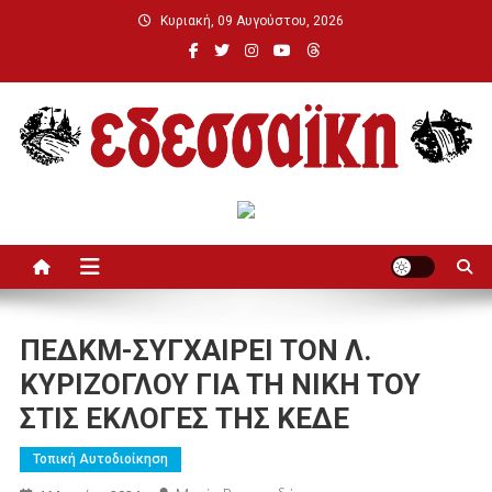
Μεταπηδήστε
Κυριακή, 09 Αυγούστου, 2026
στο
περιεχόμενο
Εδεσσαϊκή
ΠΕΔΚΜ-ΣΥΓΧΑΙΡΕΙ ΤΟΝ Λ.
ΚΥΡΙΖΟΓΛΟΥ ΓΙΑ ΤΗ ΝΙΚΗ ΤΟΥ
ΣΤΙΣ ΕΚΛΟΓΕΣ ΤΗΣ ΚΕΔΕ
Τοπική Αυτοδιοίκηση