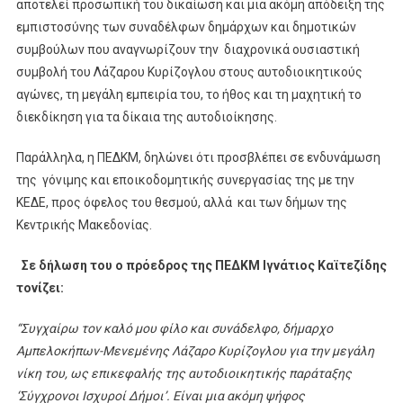
αποτελεί προσωπική του δικαίωση και μια ακόμη απόδειξη της
εμπιστοσύνης των συναδέλφων δημάρχων και δημοτικών
συμβούλων που αναγνωρίζουν την διαχρονικά ουσιαστική
συμβολή του Λάζαρου Κυρίζογλου στους αυτοδιοικητικούς
αγώνες, τη μεγάλη εμπειρία του, το ήθος και τη μαχητική το
διεκδίκηση για τα δίκαια της αυτοδιοίκησης.
Παράλληλα, η ΠΕΔΚΜ, δηλώνει ότι προσβλέπει σε ενδυνάμωση
της γόνιμης και εποικοδομητικής συνεργασίας της με την
ΚΕΔΕ, προς όφελος του θεσμού, αλλά και των δήμων της
Κεντρικής Μακεδονίας.
Σε δήλωση του ο πρόεδρος της ΠΕΔΚΜ Ιγνάτιος Καϊτεζίδης
τονίζει:
“Συγχαίρω τον καλό μου φίλο και συνάδελφο, δήμαρχο
Αμπελοκήπων-Μενεμένης Λάζαρο Κυρίζογλου για την μεγάλη
νίκη του, ως επικεφαλής της αυτοδιοικητικής παράταξης
‘Σύγχρονοι Ισχυροί Δήμοι’. Είναι μια ακόμη ψήφος