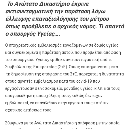
Το Ανώτατο Δικαστήριο έκρινε
αντισυνταγματική την παράταση λόγω
έλλειψης επαναξιολόγησης του μέτρου
όπως προέβλεπε ο αρχικός νόμος. Τι απαντά
ο υπουργός Υγείας….
Ο υποχρεωτικός εμβολιασμός εργαζόμενων σε δομές υγείας
και συγκεκριμένα η παράταση αυτού, που προβλέπει απόφαση
του υπουργείου Υγείας, κρίθηκε αντισυνταγματική από το
Συμβούλιο της Επικρατείας (ΣτΕ). Όπως επισημαίνεται, μετά
τη δημοσίευση της απόφασης του ΣτΕ, παρέχεται η δυνατότητα
στους αρνητές εμβολιασμού κατά του covid-19 που
εργαζόντουσαν σε νοσοκομεία, μονάδες υγείας, κ.λπ. και τους
απαγορεύθηκε η απασχόλησή τους, καθώς δεν είχαν
εμβολιαστεί, να επανέλθουν στην εργασία τους κατόπιν
σχετικής αιτήσεως τους.
Σύμφωνα με το Ανώτατο Δικαστήριο η απόφαση με την οποία