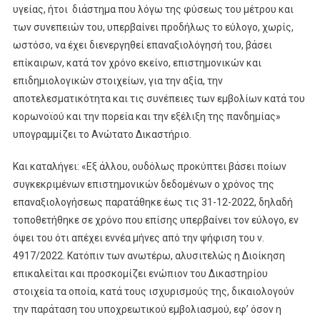
υγείας, ήτοι διάστημα που λόγω της φύσεως του μέτρου και
των συνεπειών του, υπερβαίνει προδήλως το εύλογο, χωρίς,
ωστόσο, να έχει διενεργηθεί επαναξιολόγησή του, βάσει
επίκαιρων, κατά τον χρόνο εκείνο, επιστημονικών και
επιδημιολογικών στοιχείων, για την αξία, την
αποτελεσματικότητα και τις συνέπειες των εμβολίων κατά του
κορωνοϊού και την πορεία και την εξέλιξη της πανδημίας»
υπογραμμίζει το Ανώτατο Δικαστήριο.
Και καταλήγει: «Εξ άλλου, ουδόλως προκύπτει βάσει ποίων
συγκεκριμένων επιστημονικών δεδομένων ο χρόνος της
επαναξιολογήσεως παρατάθηκε έως τις 31-12-2022, δηλαδή
τοποθετήθηκε σε χρόνο που επίσης υπερβαίνει τον εύλογο, εν
όψει του ότι απέχει εννέα μήνες από την ψήφιση του ν.
4917/2022. Κατόπιν των ανωτέρω, αλυσιτελώς η Διοίκηση
επικαλείται και προσκομίζει ενώπιον του Δικαστηρίου
στοιχεία τα οποία, κατά τους ισχυρισμούς της, δικαιολογούν
την παράταση του υποχρεωτικού εμβολιασμού, εφ’ όσον η