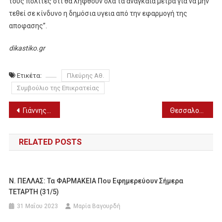
τους πολίτες ότι θα ληφθούν όλα τα αναγκαία μέτρα για να μην
τεθεί σε κίνδυνο η δημόσια υγεια από την εφαρμογή της
αποφασης”.
dikastiko.gr
Ετικέτα:
Πλεύρης Αθ.
Συμβούλιο της Επικρατείας
Πλοήγηση
Γιάννης Κώτσος, Θρασύβουλος Κονταξής, Τάσος Τριανταφύλλου η νομική ομάδα του π. Αντωνίου
Θεσσαλονίκη: 36χρονη διέλυσε το αυτοκίνητο άνδρα επειδή δεν ανταποκρινόταν στον έρωτά της
άρθρων
RELATED POSTS
Ν. ΠΕΛΛΑΣ: Τα ΦΑΡΜΑΚΕΙΑ Που Εφημερεύουν Σήμερα
ΤΕΤΑΡΤΗ (31/5)
31 Μαΐου 2023
Μαρία Βαγουρδή