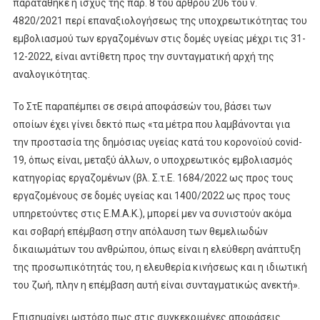
παρατάθηκε η ισχύς της παρ. 8 του άρθρου 206 του ν.
4820/2021 περί επαναξιολογήσεως της υποχρεωτικότητας του
εμβολιασμού των εργαζομένων στις δομές υγείας μέχρι τις 31-
12-2022, είναι αντίθετη προς την συνταγματική αρχή της
αναλογικότητας.
Το ΣτΕ παραπέμπει σε σειρά αποφάσεών του, βάσει των
οποίων έχει γίνει δεκτό πως «τα μέτρα που λαμβάνονται για
την προστασία της δημόσιας υγείας κατά του κορονοϊού covid-
19, όπως είναι, μεταξύ άλλων, ο υποχρεωτικός εμβολιασμός
κατηγορίας εργαζομένων (βλ. Σ.τ.Ε. 1684/2022 ως προς τους
εργαζομένους σε δομές υγείας και 1400/2022 ως προς τους
υπηρετούντες στις Ε.Μ.Α.Κ.), μπορεί μεν να συνιστούν ακόμα
και σοβαρή επέμβαση στην απόλαυση των θεμελιωδών
δικαιωμάτων του ανθρώπου, όπως είναι η ελεύθερη ανάπτυξη
της προσωπικότητάς του, η ελευθερία κινήσεως και η ιδιωτική
του ζωή, πλην η επέμβαση αυτή είναι συνταγματικώς ανεκτή».
Επισημαίνει ωστόσο πως στις συγκεκριμένες αποφάσεις