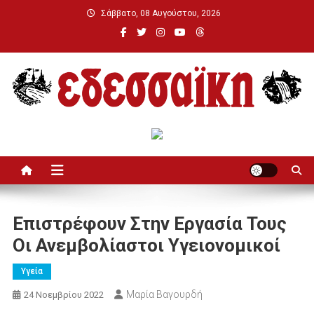
Μεταπηδήστε
Σάββατο, 08 Αυγούστου, 2026
στο
περιεχόμενο
Εδεσσαϊκή
Επιστρέφουν Στην Εργασία Τους
Οι Ανεμβολίαστοι Υγειονομικοί
Υγεία
Μαρία Βαγουρδή
24 Νοεμβρίου 2022