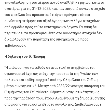
επαναξιολόγηση του μέτρου αυτού αναβλήθηκε ρητώς, κατά τα
ανωτέρω, για τις 31-12-2022, και, πάντως, από κανένα στοιχείο
του φακέλου δεν προκύπτει ότι έγινε πράγματι τέτοια
συνθετική εκτίμηση και αξιολόγηση των εν λόγω στοιχείων
από αρμόδιο προς τούτο επιστημονικό όργανο. Εν πάση δε
περιπτώσει τα προσκομισθέντα στο Δικαστήριο στοιχεία δεν
δικαιολογούν την παράταση της υποχρεώσεως προς
εμβολιασμό».
Η δήλωση του Θ. Πλεύρη
“Η απόφαση για να τεθούν σε αναστολή οι ανεμβολίαστοι
υγειονομικοί έχει ως στόχο την προστασία της Υγείας των
πολιτών και κρίθηκε αρχικά από την Ολομέλεια του ΣτΕ ως
μέτρο συνταγματικό. Με την από 2332/22 νεότερη απόφαση του
Γ’ τμήματος του ΣτΕ τίθενται θέματα συνταγματικότητας ως
προς την παράταση του μέτρου. Αναμένουμε τη δημοσίευση της
απόφασης για να εκτιμηθεί στο σύνολο της. Διαβεβαιώνουμε