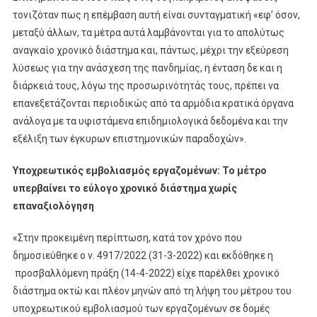
τονιζόταν πως η επέμβαση αυτή είναι συνταγματική «εφ’ όσον,
μεταξύ άλλων, τα μέτρα αυτά λαμβάνονται για το απολύτως
αναγκαίο χρονικό διάστημα και, πάντως, μέχρι την εξεύρεση
λύσεως για την ανάσχεση της πανδημίας, η ένταση δε και η
διάρκειά τους, λόγω της προσωρινότητάς τους, πρέπει να
επανεξετάζονται περιοδικώς από τα αρμόδια κρατικά όργανα
ανάλογα με τα υφιστάμενα επιδημιολογικά δεδομένα και την
εξέλιξη των έγκυρων επιστημονικών παραδοχών».
Υποχρεωτικός εμβολιασμός εργαζομένων: Το μέτρο
υπερβαίνει το εύλογο χρονικό διάστημα χωρίς
επαναξιολόγηση
«Στην προκειμένη περίπτωση, κατά τον χρόνο που
δημοσιεύθηκε ο ν. 4917/2022 (31-3-2022) και εκδόθηκε η
προσβαλλόμενη πράξη (14-4-2022) είχε παρέλθει χρονικό
διάστημα οκτώ και πλέον μηνών από τη λήψη του μέτρου του
υποχρεωτικού εμβολιασμού των εργαζομένων σε δομές