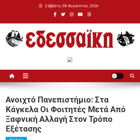
Μεταπηδήστε
Σάββατο, 08 Αυγούστου, 2026
στο
περιεχόμενο
Εδεσσαϊκή
Ανοιχτό Πανεπιστήμιο: Στα
Κάγκελα Οι Φοιτητές Μετά Από
Ξαφνική Αλλαγή Στον Τρόπο
Εξέτασης