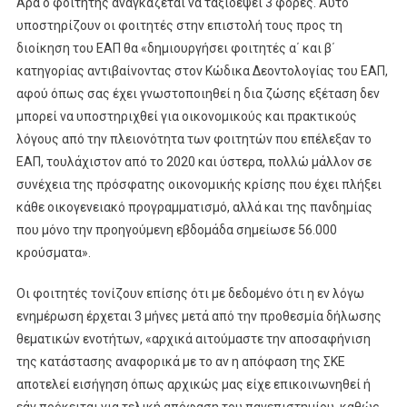
Άρα ο φοιτητής αναγκάζεται να ταξιδέψει 3 φορές. Αυτό
υποστηρίζουν οι φοιτητές στην επιστολή τους προς τη
διοίκηση του ΕΑΠ θα «δημιουργήσει φοιτητές α΄ και β΄
κατηγορίας αντιβαίνοντας στον Κώδικα Δεοντολογίας του ΕΑΠ,
αφού όπως σας έχει γνωστοποιηθεί η δια ζώσης εξέταση δεν
μπορεί να υποστηριχθεί για οικονομικούς και πρακτικούς
λόγους από την πλειονότητα των φοιτητών που επέλεξαν το
ΕΑΠ, τουλάχιστον από το 2020 και ύστερα, πολλώ μάλλον σε
συνέχεια της πρόσφατης οικονομικής κρίσης που έχει πλήξει
κάθε οικογενειακό προγραμματισμό, αλλά και της πανδημίας
που μόνο την προηγούμενη εβδομάδα σημείωσε 56.000
κρούσματα».
Οι φοιτητές τονίζουν επίσης ότι με δεδομένο ότι η εν λόγω
ενημέρωση έρχεται 3 μήνες μετά από την προθεσμία δήλωσης
θεματικών ενοτήτων, «αρχικά αιτούμαστε την αποσαφήνιση
της κατάστασης αναφορικά με το αν η απόφαση της ΣΚΕ
αποτελεί εισήγηση όπως αρχικώς μας είχε επικοινωνηθεί ή
εάν πρόκειται για τελική απόφαση του πανεπιστημίου, καθώς