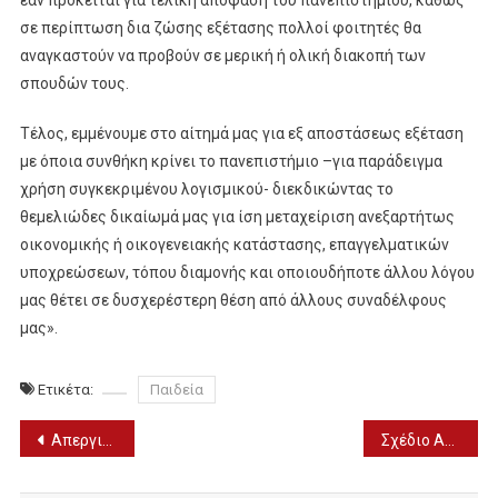
σε περίπτωση δια ζώσης εξέτασης πολλοί φοιτητές θα
αναγκαστούν να προβούν σε μερική ή ολική διακοπή των
σπουδών τους.
Τέλος, εμμένουμε στο αίτημά μας για εξ αποστάσεως εξέταση
με όποια συνθήκη κρίνει το πανεπιστήμιο –για παράδειγμα
χρήση συγκεκριμένου λογισμικού- διεκδικώντας το
θεμελιώδες δικαίωμά μας για ίση μεταχείριση ανεξαρτήτως
οικονομικής ή οικογενειακής κατάστασης, επαγγελματικών
υποχρεώσεων, τόπου διαμονής και οποιουδήποτε άλλου λόγου
μας θέτει σε δυσχερέστερη θέση από άλλους συναδέλφους
μας».
Ετικέτα:
Παιδεία
Πλοήγηση
Απεργιακές κινητοποιήσεις από τους νοσοκομειακούς γιατρούς – Αναβολή τακτικών χειρουργείων και ιατρείων
Σχέδιο Αστικής Προσβασιμότητας Δήμου Σκύδρας
άρθρων