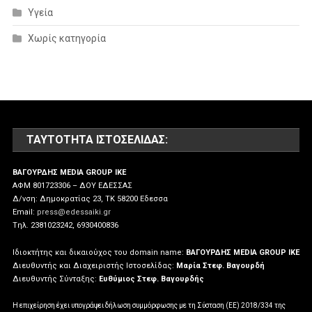
Υγεία
Χωρίς κατηγορία
ΤΑΥΤΌΤΗΤΑ ΙΣΤΟΣΕΛΊΔΑΣ:
ΒΑΓΟΥΡΔΗΣ MEDIA GROUP IKE
ΑΦΜ 801723306 – ΔΟΥ ΕΔΕΣΣΑΣ
Δ/νση: Δημοκρατίας 23, ΤΚ 58200 Εδεσσα
Email:
press@edessaiki.gr
Tηλ. 2381023242, 6930400836
Ιδιοκτήτης και δικαιούχος του domain name:
ΒΑΓΟΥΡΔΗΣ MEDIA GROUP IKE
Διευθυντής και Διαχειριστής Ιστοσελίδας:
Μαρία Στεφ. Βαγουρδή
Διευθυντής Σύνταξης:
Ευθύμιος Στεφ. Βαγουρδής
Η επιχείρηση έχει υπογράψει δήλωση συμμόρφωσης με τη Σύσταση (ΕΕ) 2018/334 της