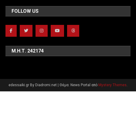
FOLLOW US
Μ.Η.Τ. 242174
edessaiki.gr By Diadromi.net
|
Θέμα: News Portal από
Mystery Themes
.