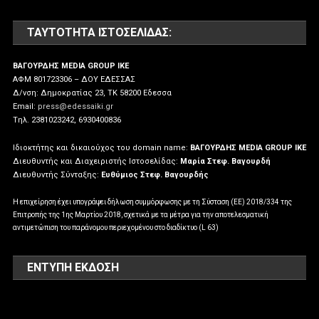
ΤΑΥΤΌΤΗΤΑ ΙΣΤΟΣΕΛΊΔΑΣ:
ΒΑΓΟΥΡΔΗΣ MEDIA GROUP IKE
ΑΦΜ 801723306 – ΔΟΥ ΕΔΕΣΣΑΣ
Δ/νση: Δημοκρατίας 23, ΤΚ 58200 Εδεσσα
Email:
press@edessaiki.gr
Tηλ. 2381023242, 6930400836
Ιδιοκτήτης και δικαιούχος του domain name:
ΒΑΓΟΥΡΔΗΣ MEDIA GROUP IKE
Διευθυντής και Διαχειριστής Ιστοσελίδας:
Μαρία Στεφ. Βαγουρδή
Διευθυντής Σύνταξης:
Ευθύμιος Στεφ. Βαγουρδής
Η επιχείρηση έχει υπογράψει δήλωση συμμόρφωσης με τη Σύσταση (ΕΕ) 2018/334 της
Επιτροπής της 1ης Μαρτίου 2018, σχετικά με τα μέτρα για την αποτελεσματική
αντιμετώπιση του παράνομου περιεχομένου στο διαδίκτυο (L 63)
ΕΝΤΥΠΗ ΕΚΔΟΣΗ