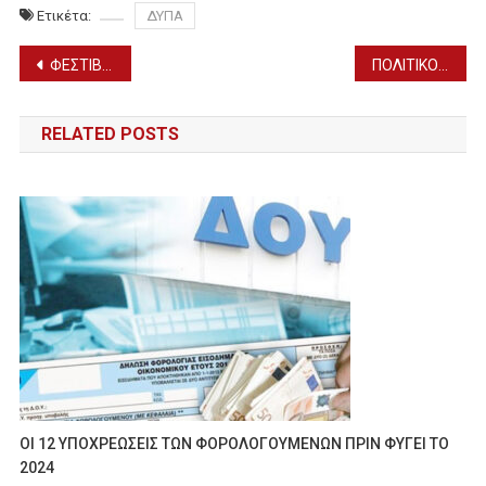
Ετικέτα:
ΔΥΠΑ
Πλοήγηση
ΦΕΣΤΙΒΑΛ ΜΕΛΙΟΥ: Το Φεστιβάλ που θα σας κάνει να κολλήσετε!!!
ΠΟΛΙΤΙΚΟΣ ΕΛΕΓΧΟΣ και ΠΡΟΣΩΠΙΚΗ ΕΥΘΥΝΗ της κας ΜΙΧΑΗΛΙΔΟΥ
άρθρων
RELATED POSTS
ΟΙ 12 ΥΠΟΧΡΕΩΣΕΙΣ ΤΩΝ ΦΟΡΟΛΟΓΟΥΜΕΝΩΝ ΠΡΙΝ ΦΥΓΕΙ ΤΟ
2024