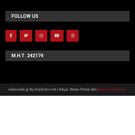
FOLLOW US
Μ.Η.Τ. 242174
edessaiki.gr By Diadromi.net
|
Θέμα: News Portal από
Mystery Themes
.