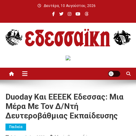
Μεταπηδήστε
Δευτέρα, 10 Αυγούστου, 2026
στο
περιεχόμενο
Εδεσσαϊκή
Duoday Και ΕΕΕΕΚ Εδεσσας: Μια
Μέρα Με Τον Δ/ντή
Δευτεροβάθμιας Εκπαίδευσης
Παιδεία