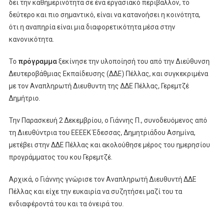
δει την καθημερινότητα σε ένα εργασιακό περιβάλλον, το
δεύτερο και πιο σημαντικό, είναι να κατανοήσει η κοινότητα,
ότι η αναπηρία είναι μια διαφορετικότητα μέσα στην
κανονικότητα.
Το
πρόγραμμα
ξεκίνησε την υλοποίησή του από την Διεύθυνση
Δευτεροβάθμιας Εκπαίδευσης (ΔΔΕ) Πέλλας, και συγκεκριμένα
με τον Αναπληρωτή Διευθυντη της ΔΔΕ Πέλλας, Γερεμτζέ
Δημήτριο.
Την Παρασκευή 2 Δεκεμβρίου, ο Γιάννης Π., συνοδευόμενος από
τη Διευθύντρια του ΕΕΕΕΚ Έδεσσας, Δημητριάδου Ασημίνα,
μετέβει στην ΔΔΕ Πέλλας και ακολούθησε μέρος του ημερησίου
προγράμματος του κου Γερεμτζέ.
Αρχικά, ο Γιάννης γνώρισε τον Αναπληρωτή Διευθυντή ΔΔΕ
Πέλλας και είχε την ευκαιρία να συζητήσει μαζί του τα
ενδιαφέροντά του και τα όνειρά του.