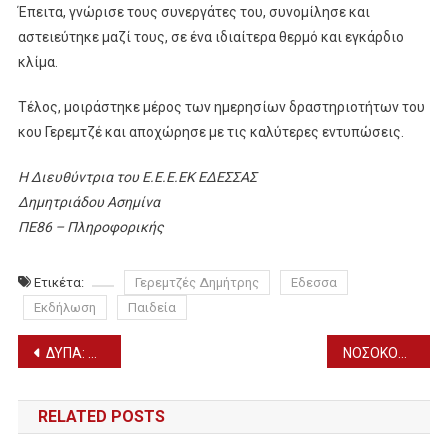
Έπειτα, γνώρισε τους συνεργάτες του, συνομίλησε και
αστειεύτηκε μαζί τους, σε ένα ιδιαίτερα θερμό και εγκάρδιο
κλίμα.
Τέλος, μοιράστηκε μέρος των ημερησίων δραστηριοτήτων του
κου Γερεμτζέ και αποχώρησε με τις καλύτερες εντυπώσεις.
Η Διευθύντρια του Ε.Ε.Ε.ΕΚ ΕΔΕΣΣΑΣ
Δημητριάδου Ασημίνα
ΠΕ86 – Πληροφορικής
Ετικέτα:
Γερεμτζές Δημήτρης
Εδεσσα
Εκδήλωση
Παιδεία
Πλοήγηση
ΔΥΠΑ: Πρόσληψη 60 εργασιακών συμβούλων – Τα προσωρινά αποτελέσματα
ΝΟΣΟΚΟΜΕΙΟ ΕΔΕΣΣΑΣ: Ευχαριστεί υποστηρικτές και δωρητές για τις προσφορές τους
άρθρων
RELATED POSTS