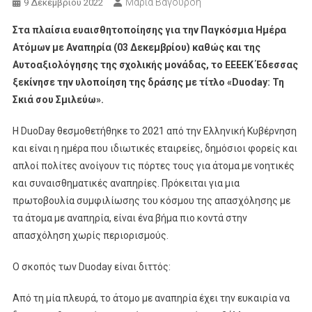
Μαρία Βαγουρδή
9 Δεκεμβρίου 2022
Στα πλαίσια ευαισθητοποίησης για την Παγκόσμια Ημέρα
Ατόμων με Αναπηρία (03 Δεκεμβρίου) καθώς και της
Αυτοαξιολόγησης της σχολικής μονάδας, το ΕΕΕΕΚ Έδεσσας
ξεκίνησε την υλοποίηση της δράσης με τίτλο «Duoday: Τη
Σκιά σου Σμιλεύω».
Η DuoDay θεσμοθετήθηκε το 2021 από την Ελληνική Κυβέρνηση
και είναι η ημέρα που ιδιωτικές εταιρείες, δημόσιοι φορείς και
απλοί πολίτες ανοίγουν τις πόρτες τους για άτομα με νοητικές
και συναισθηματικές αναπηρίες. Πρόκειται για μια
πρωτοβουλία συμφιλίωσης του κόσμου της απασχόλησης με
τα άτομα με αναπηρία, είναι ένα βήμα πιο κοντά στην
απασχόληση χωρίς περιορισμούς.
Ο σκοπός των Duoday είναι διττός:
Από τη μία πλευρά, το άτομο με αναπηρία έχει την ευκαιρία να