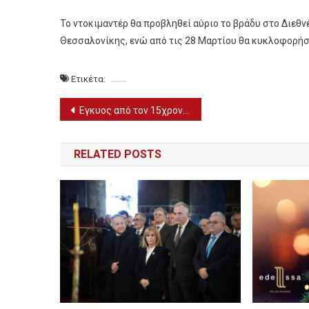
Το ντοκιμαντέρ θα προβληθεί αύριο το βράδυ στο Διεθ
Θεσσαλονίκης, ενώ από τις 28 Μαρτίου θα κυκλοφορήσ
Ετικέτα:
Πλοήγηση
Εγκυος από τον 15χρονο αδερφό της 13χρονη στο Ρέθυμνο
άρθρων
RELATED POSTS