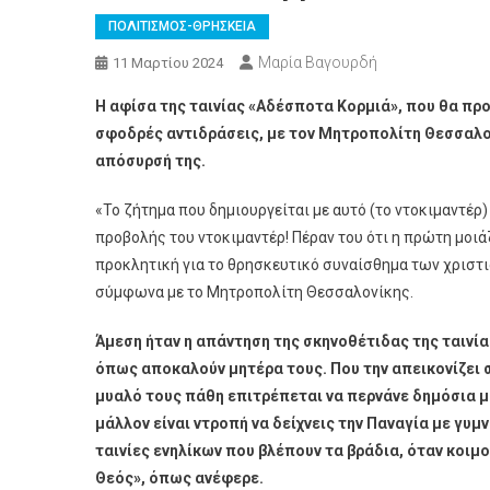
ΠΟΛΙΤΙΣΜΟΣ-ΘΡΗΣΚΕΙΑ
Μαρία Βαγουρδή
11 Μαρτίου 2024
Η αφίσα της ταινίας «Αδέσποτα Κορμιά», που θα πρ
σφοδρές αντιδράσεις, με τον Μητροπολίτη Θεσσαλον
απόσυρσή της.
«Το ζήτημα που δημιουργείται με αυτό (το ντοκιμαντέρ)
προβολής του ντοκιμαντέρ! Πέραν του ότι η πρώτη μοιά
προκλητική για το θρησκευτικό συναίσθημα των χριστι
σύμφωνα με το Μητροπολίτη Θεσσαλονίκης.
Άμεση ήταν η απάντηση της σκηνοθέτιδας της ταινίας
όπως αποκαλούν μητέρα τους. Που την απεικονίζει 
μυαλό τους πάθη επιτρέπεται να περνάνε δημόσια μόν
μάλλον είναι ντροπή να δείχνεις την Παναγία με γυμν
ταινίες ενηλίκων που βλέπουν τα βράδια, όταν κοιμο
Θεός», όπως ανέφερε.