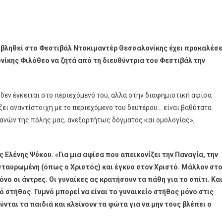
οβληθεί στο Φεστιβάλ Ντοκιμαντέρ Θεσσαλονίκης έχει προκαλέσε
ίκης Φιλόθεο να ζητά από τη διευθύντρια του Φεστιβάλ την
 δεν έγκειται στο περιεχόμενό του, αλλά στην διαφημιστική αφίσα
ζει αναντίστοιχη με το περιεχόμενο του δευτέρου… είναι βαθύτατα
ανών της πόλης μας, ανεξαρτήτως δόγματος και ομολογίας»,
 Ελένης Ψύκου. «Για μια αφίσα που απεικονίζει την Παναγία, την
σταυρωμένη (όπως ο Χριστός) και έγκυο στον Χριστό. Μάλλον στ
ο οι άντρες. Οι γυναίκες ας κρατήσουν τα πάθη για το σπίτι. Κα
ό στήθος. Γυμνό μπορεί να είναι το γυναικείο στήθος μόνο στις
ύνται τα παιδιά και κλείνουν τα φώτα για να μην τους βλέπει ο