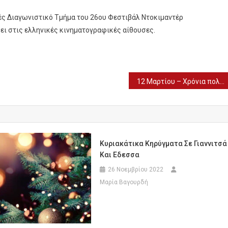
νές Διαγωνιστικό Τμήμα του 26ου Φεστιβάλ Ντοκιμαντέρ
ει στις ελληνικές κινηματογραφικές αίθουσες.
12 Μαρτίου – Χρόνια πολλά Θεοφάνη
Κυριακάτικα Κηρύγματα Σε Γιαννιτσά
Και Εδεσσα
26 Νοεμβρίου 2022
Μαρία Βαγουρδή