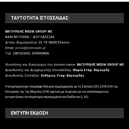
ΤΑΥΤΌΤΗΤΑ ΙΣΤΟΣΕΛΊΔΑΣ:
ΒΑΓΟΥΡΔΗΣ MEDIA GROUP IKE
ΑΦΜ 801723306 – ΔΟΥ ΕΔΕΣΣΑΣ
Δ/νση: Δημοκρατίας 23, ΤΚ 58200 Εδεσσα
Email:
press@edessaiki.gr
Tηλ. 2381023242, 6930400836
Ιδιοκτήτης και δικαιούχος του domain name:
ΒΑΓΟΥΡΔΗΣ MEDIA GROUP IKE
Διευθυντής και Διαχειριστής Ιστοσελίδας:
Μαρία Στεφ. Βαγουρδή
Διευθυντής Σύνταξης:
Ευθύμιος Στεφ. Βαγουρδής
Η επιχείρηση έχει υπογράψει δήλωση συμμόρφωσης με τη Σύσταση (ΕΕ) 2018/334 της
Επιτροπής της 1ης Μαρτίου 2018, σχετικά με τα μέτρα για την αποτελεσματική
αντιμετώπιση του παράνομου περιεχομένου στο διαδίκτυο (L 63)
ΕΝΤΥΠΗ ΕΚΔΟΣΗ