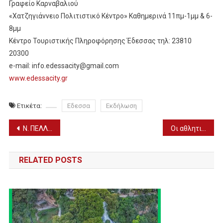
Γραφείο Καρναβαλιού
«Χατζηγιάννειο Πολιτιστικό Κέντρο» Καθημερινά 11πμ-1μμ & 6-
8μμ
Κέντρο Τουριστικής Πληροφόρησης Έδεσσας τηλ: 23810
20300
e-mail: info.edessacity@gmail.com
www.edessacity.gr
Ετικέτα:
Εδεσσα
Εκδήλωση
Πλοήγηση
Ν. ΠΕΛΛΑΣ: Τα ΦΑΡΜΑΚΕΙΑ που εφημερεύουν σήμερα ΤΕΤΑΡΤΗ (13/3)
Οι αθλητικές μεταδόσεις της ημέρας (13/3)
άρθρων
RELATED POSTS