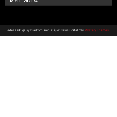
Μ.Η.Τ. 242174
edessaiki.gr By Diadromi.net
|
Θέμα: News Portal από
Mystery Themes
.