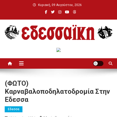
Μεταπηδήστε
Κυριακή, 09 Αυγούστου, 2026
στο
περιεχόμενο
Εδεσσαϊκή
(ΦΩΤΟ)
Καρναβαλοποδηλατοδρομία Στην
Εδεσσα
Εδεσσα