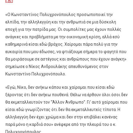
ΕΔΩ
«O Κωνσταντίνος Πολυχρονόπουλος προσωποποιεί την
ελπίδα, την αλληλεγγύη και την ανθρωπιά σε μια δύσκολη
εποχή για την πατρίδα μας. Οι συμπολίτες μας έχουν πολλές
ανάγκες και προβλήματα με την οικονομική κρίση, αλλά εσύ
καθημερινά είσαι εδώ βράχος. Χαίρομαι πάρα πολύ για την
ευκαιρία που μου έδωσες, να φτιάξουμε σήμερα το φαγητό που
θα μοιράσουμε σε αστέγους και ανθρώπους που έχουν ανάγκη»
σημείωσε ο Νίκος Ανδρουλάκης απευθυνόμενος στον
Κωνσταντίνο Πολυχρονόπουλο.
«Εγώ, Νίκο, δεν ανήκω κάπου και χαίρομαι που είσαι εδώ
ξέροντας ότι δεν ανήκω πουθενά. Θέλω να έρθουν όλοι όσοι δεν
θα εκμεταλλευτούν τον “Άλλον Άνθρωπο”. Γι’ αυτό χαίρομαι που
είσαι εδώ γνωρίζοντας ότι δεν θα εκμεταλλευτείς τίποτα. Η
αλληλεγγύη δεν έχει χρώμα και δεν στην επιβάλει κανένας
παρά μόνο η καρδιά σου» ανέφερε από την πλευρά του ο κ.
Πολυχρονόπουλος.