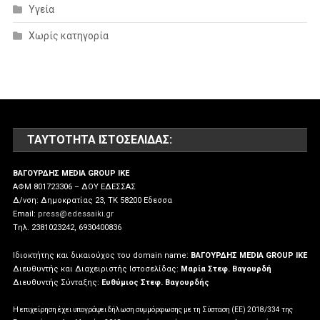
Υγεία
Χωρίς κατηγορία
ΤΑΥΤΌΤΗΤΑ ΙΣΤΟΣΕΛΊΔΑΣ:
ΒΑΓΟΥΡΔΗΣ MEDIA GROUP IKE
ΑΦΜ 801723306 – ΔΟΥ ΕΔΕΣΣΑΣ
Δ/νση: Δημοκρατίας 23, ΤΚ 58200 Εδεσσα
Email:
press@edessaiki.gr
Tηλ. 2381023242, 6930400836
Ιδιοκτήτης και δικαιούχος του domain name:
ΒΑΓΟΥΡΔΗΣ MEDIA GROUP IKE
Διευθυντής και Διαχειριστής Ιστοσελίδας:
Μαρία Στεφ. Βαγουρδή
Διευθυντής Σύνταξης:
Ευθύμιος Στεφ. Βαγουρδής
Η επιχείρηση έχει υπογράψει δήλωση συμμόρφωσης με τη Σύσταση (ΕΕ) 2018/334 της