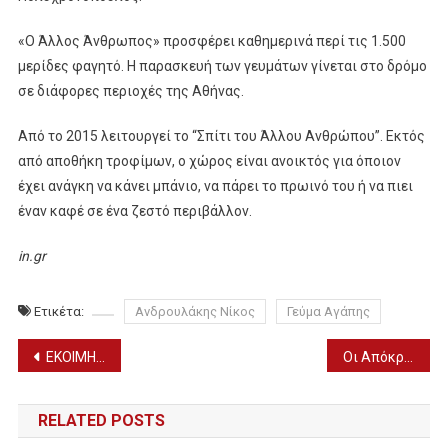
«Ο Άλλος Άνθρωπος» προσφέρει καθημερινά περί τις 1.500
μερίδες φαγητό. Η παρασκευή των γευμάτων γίνεται στο δρόμο
σε διάφορες περιοχές της Αθήνας.
Από το 2015 λειτουργεί το “Σπίτι του Άλλου Ανθρώπου”. Εκτός
από αποθήκη τροφίμων, ο χώρος είναι ανοικτός για όποιον
έχει ανάγκη να κάνει μπάνιο, να πάρει το πρωινό του ή να πιει
έναν καφέ σε ένα ζεστό περιβάλλον.
in.gr
Ετικέτα:
Ανδρουλάκης Νίκος
Γεύμα Αγάπης
Πλοήγηση
ΕΚΟΙΜΗΘΗ Ο ΠΡΩΤΟΠΡΕΣΒΥΤΕΡΟΣ ΠΑΝΤΕΛΕΗΜΩΝ ΚΟΥΤΣΟΡΑΚΗΣ
Οι Απόκριες τονώνουν τις τοπικές οικονομίες και φέρνουν τζίρους εκατομμυρίων…!!!!!
άρθρων
RELATED POSTS