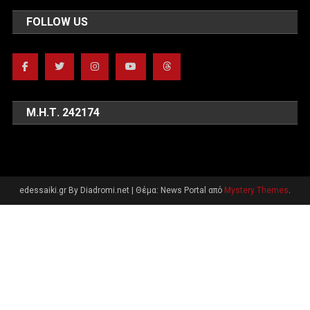
FOLLOW US
Μ.Η.Τ. 242174
edessaiki.gr By Diadromi.net
|
Θέμα: News Portal από
Mystery Themes
.