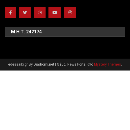
Μ.Η.Τ. 242174
edessaiki.gr By Diadromi.net
|
Θέμα: News Portal από
Mystery Themes
.