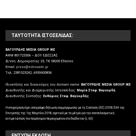
ΤΑΥΤΌΤΗΤΑ ΙΣΤΟΣΕΛΊΔΑΣ:
ΒΑΓΟΥΡΔΗΣ MEDIA GROUP IKE
ΑΦΜ 801723306 – ΔΟΥ ΕΔΕΣΣΑΣ
Δ/νση: Δημοκρατίας 23, ΤΚ 58200 Εδεσσα
Email:
press@edessaiki.gr
Tηλ. 2381023242, 6930400836
Ιδιοκτήτης και δικαιούχος του domain name:
ΒΑΓΟΥΡΔΗΣ MEDIA GROUP IKE
Διευθυντής και Διαχειριστής Ιστοσελίδας:
Μαρία Στεφ. Βαγουρδή
Διευθυντής Σύνταξης:
Ευθύμιος Στεφ. Βαγουρδής
Η επιχείρηση έχει υπογράψει δήλωση συμμόρφωσης με τη Σύσταση (ΕΕ) 2018/334 της
Επιτροπής της 1ης Μαρτίου 2018, σχετικά με τα μέτρα για την αποτελεσματική
αντιμετώπιση του παράνομου περιεχομένου στο διαδίκτυο (L 63)
ΕΝΤΥΠΗ ΕΚΔΟΣΗ