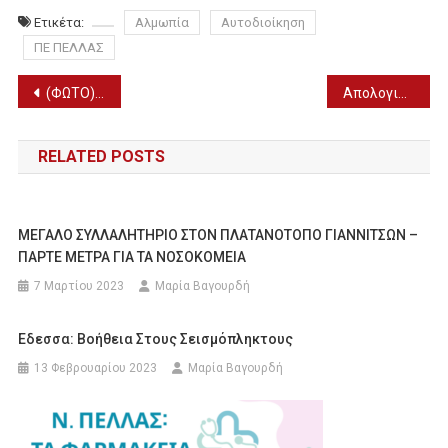
Ετικέτα:
Αλμωπία
Αυτοδιοίκηση
ΠΕ ΠΕΛΛΑΣ
Πλοήγηση
(ΦΩΤΟ) Γάλα «Βραδινό» από την Αμερικανική Γεωργική Σχολή
Απολογισμός έργου απ’ το Διοικητή του Νοσοκομείου Εδεσσας
άρθρων
RELATED POSTS
ΜΕΓΑΛΟ ΣΥΛΛΑΛΗΤΗΡΙΟ ΣΤΟΝ ΠΛΑΤΑΝΟΤΟΠΟ ΓΙΑΝΝΙΤΣΩΝ –
ΠΑΡΤΕ ΜΕΤΡΑ ΓΙΑ ΤΑ ΝΟΣΟΚΟΜΕΙΑ
7 Μαρτίου 2023
Μαρία Βαγουρδή
Εδεσσα: Βοήθεια Στους Σεισμόπληκτους
13 Φεβρουαρίου 2023
Μαρία Βαγουρδή