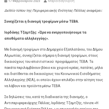
Μαρία Βαγουρδή
17 Φεβρουαρίου 2023
Δελτίο τύπου της Περιφερειακής Ενότητας Πέλλας αναφέρει:
Συνεχίζεται η διανομή τροφίμων μέσω ΤΕΒΑ.
Ιορδάνης Τζαμτζής: «Ώρα να ενεργοποιήσουμε τα
αποθέματα αλληλεγγύης».
Με διανομή τροφίμων στο Δημαρχείο Εξαπλατάνου, του Δήμου
Αλμωπίας, συνεχίζεται σήμερα η διανομή τροφίμων, στους
δικαιούχους του επισιτιστικού προγράμματος ΤΕΒΑ. Τα
πακέτα περιλαμβάνουν βόειο και χοιρινό κρέας, πατάτες, μήλα
και διατίθενται σε δικαιούχους του Κοινωνικού Εισοδήματος
Αλληλεγγύης (ΚΕΑ), οι οποίοι έχουν επιλέξει στην αίτηση τους
να λάβουν και προϊόντα μέσω ΤΕΒΑ.
Σε δηλώσεις του, κατά τη διαδικασία της διανομής, ο
Αντιπεριφερειάρχης Πέλλας, Ιορδάνης Τζαμτζής, τόνισε «Η
Περιφερειακή Ενότητα Πέλλας, ως επικεφαλής εταίρος της