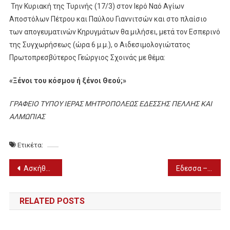
Την Κυριακή της Τυρινής (17/3) στον Ιερό Ναό Αγίων
Αποστόλων Πέτρου και Παύλου Γιαννιτσών και στο πλαίσιο
των απογευματινών Κηρυγμάτων θα μιλήσει, μετά τον Εσπερινό
της Συγχωρήσεως (ώρα 6 μ.μ.), ο Αιδεσιμολογιώτατος
Πρωτοπρεσβύτερος Γεώργιος Σχοινάς με θέμα:
«Ξένοι του κόσμου ή ξένοι Θεού;»
ΓΡΑΦΕΙΟ ΤΥΠΟΥ ΙΕΡΑΣ ΜΗΤΡΟΠΟΛΕΩΣ ΕΔΕΣΣΗΣ ΠΕΛΛΗΣ ΚΑΙ
ΑΛΜΩΠΙΑΣ
Ετικέτα:
Πλοήγηση
Ασκήθηκε ποινική δίωξη για την υπόθεση του Όλιβερ στην Αράχωβα
Εδεσσα – Το έθιμο της λάμκας και της συγχωρήσεως από τον Φ.Σ.Ε. “Μέγας Αλέξανδρος” (17/3)
άρθρων
RELATED POSTS