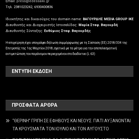
Email:
press@edessaiki.gr
Tηλ. 2381023242, 6930400836
Ιδιοκτήτης και δικαιούχος του domain name:
ΒΑΓΟΥΡΔΗΣ MEDIA GROUP IKE
Διευθυντής και Διαχειριστής Ιστοσελίδας:
Μαρία Στεφ. Βαγουρδή
Διευθυντής Σύνταξης:
Ευθύμιος Στεφ. Βαγουρδής
Η επιχείρηση έχει υπογράψει δήλωση συμμόρφωσης με τη Σύσταση (ΕΕ) 2018/334 της
Επιτροπής της 1ης Μαρτίου 2018, σχετικά με τα μέτρα για την αποτελεσματική
αντιμετώπιση του παράνομου περιεχομένου στο διαδίκτυο (L 63)
ΕΝΤΥΠΗ ΕΚΔΟΣΗ
ΠΡΌΣΦΑΤΑ ΆΡΘΡΑ
“ΘΕΡΙΝΗ” ΓΡΙΠΗ ΣΕ ΕΦΗΒΟΥΣ ΚΑΙ ΝΕΟΥΣ: ΓΙΑΤΙ ΑΥΞΑΝΟΝΤΑΙ
ΤΑ ΚΡΟΥΣΜΑΤΑ ΤΟΝ ΙΟΥΛΙΟ ΚΑΙ ΤΟΝ ΑΥΓΟΥΣΤΟ