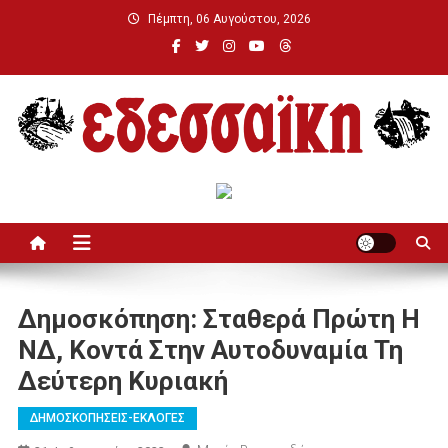
Μεταπηδήστε
Πέμπτη, 06 Αυγούστου, 2026
στο
περιεχόμενο
Εδεσσαϊκή
Δημοσκόπηση: Σταθερά Πρώτη Η
ΝΔ, Κοντά Στην Αυτοδυναμία Τη
Δεύτερη Κυριακή
ΔΗΜΟΣΚΟΠΗΣΕΙΣ-ΕΚΛΟΓΕΣ