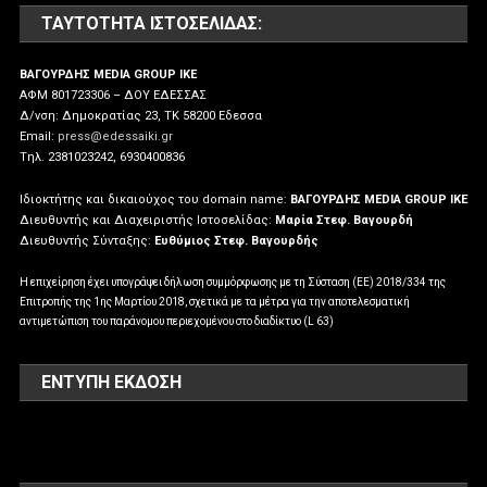
ΤΑΥΤΌΤΗΤΑ ΙΣΤΟΣΕΛΊΔΑΣ:
ΒΑΓΟΥΡΔΗΣ MEDIA GROUP IKE
ΑΦΜ 801723306 – ΔΟΥ ΕΔΕΣΣΑΣ
Δ/νση: Δημοκρατίας 23, ΤΚ 58200 Εδεσσα
Email:
press@edessaiki.gr
Tηλ. 2381023242, 6930400836
Ιδιοκτήτης και δικαιούχος του domain name:
ΒΑΓΟΥΡΔΗΣ MEDIA GROUP IKE
Διευθυντής και Διαχειριστής Ιστοσελίδας:
Μαρία Στεφ. Βαγουρδή
Διευθυντής Σύνταξης:
Ευθύμιος Στεφ. Βαγουρδής
Η επιχείρηση έχει υπογράψει δήλωση συμμόρφωσης με τη Σύσταση (ΕΕ) 2018/334 της
Επιτροπής της 1ης Μαρτίου 2018, σχετικά με τα μέτρα για την αποτελεσματική
αντιμετώπιση του παράνομου περιεχομένου στο διαδίκτυο (L 63)
ΕΝΤΥΠΗ ΕΚΔΟΣΗ