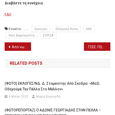
Διαβάστε τη συνέχεια
ΕΔΩ
Ετικέτα:
Εκλογές
Ελληνική Λύση
ΚΚΕ
Νέα Δημοκρατία
ΣΥΡΙΖΑ
Πλοήγηση
Από νωρίς τα αποτελέσματα των εκλογών – Δηλώσεις Κυρ. Πιερρακάκη
ΓΣΕΕ: ΠΩΣ ΑΜΕΙΒΕΤΑΙ Η ΚΑΘΑΡΑ ΔΕΥΤΕΡΑ
άρθρων
RELATED POSTS
(ΦΩΤΟ) ΕΚΛΟΓΕΣ/ΝΔ: Δ. Σταμενίτης Από Σκύδρα: «Μαζί
Οδηγούμε Την Πέλλα Στο Μέλλον»
6 Μαΐου 2023
Μαρία Βαγουρδή
(ΦΩΤΟΡΕΠΟΡΤΑΖ) Ο ΑΔΩΝΙΣ ΓΕΩΡΓΙΑΔΗΣ ΣΤΗΝ ΠΕΛΛΑ –