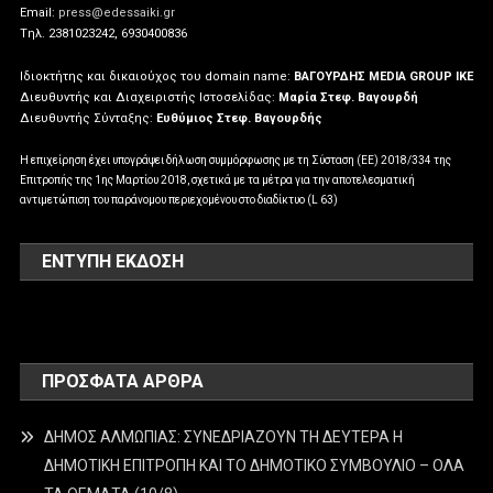
Email:
press@edessaiki.gr
Tηλ. 2381023242, 6930400836
Ιδιοκτήτης και δικαιούχος του domain name:
ΒΑΓΟΥΡΔΗΣ MEDIA GROUP IKE
Διευθυντής και Διαχειριστής Ιστοσελίδας:
Μαρία Στεφ. Βαγουρδή
Διευθυντής Σύνταξης:
Ευθύμιος Στεφ. Βαγουρδής
Η επιχείρηση έχει υπογράψει δήλωση συμμόρφωσης με τη Σύσταση (ΕΕ) 2018/334 της
Επιτροπής της 1ης Μαρτίου 2018, σχετικά με τα μέτρα για την αποτελεσματική
αντιμετώπιση του παράνομου περιεχομένου στο διαδίκτυο (L 63)
ΕΝΤΥΠΗ ΕΚΔΟΣΗ
ΠΡΌΣΦΑΤΑ ΆΡΘΡΑ
ΔΗΜΟΣ ΑΛΜΩΠΙΑΣ: ΣΥΝΕΔΡΙΑΖΟΥΝ ΤΗ ΔΕΥΤΕΡΑ H
ΔΗΜΟΤΙΚΗ ΕΠΙΤΡΟΠΗ ΚΑΙ ΤΟ ΔΗΜΟΤΙΚΟ ΣΥΜΒΟΥΛΙΟ – ΟΛΑ