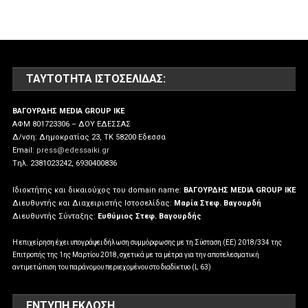
ΤΑΥΤΌΤΗΤΑ ΙΣΤΟΣΕΛΊΔΑΣ:
ΒΑΓΟΥΡΔΗΣ MEDIA GROUP IKE
ΑΦΜ 801723306 – ΔΟΥ ΕΔΕΣΣΑΣ
Δ/νση: Δημοκρατίας 23, ΤΚ 58200 Εδεσσα
Email:
press@edessaiki.gr
Tηλ. 2381023242, 6930400836
Ιδιοκτήτης και δικαιούχος του domain name:
ΒΑΓΟΥΡΔΗΣ MEDIA GROUP IKE
Διευθυντής και Διαχειριστής Ιστοσελίδας:
Μαρία Στεφ. Βαγουρδή
Διευθυντής Σύνταξης:
Ευθύμιος Στεφ. Βαγουρδής
Η επιχείρηση έχει υπογράψει δήλωση συμμόρφωσης με τη Σύσταση (ΕΕ) 2018/334 της
Επιτροπής της 1ης Μαρτίου 2018, σχετικά με τα μέτρα για την αποτελεσματική
αντιμετώπιση του παράνομου περιεχομένου στο διαδίκτυο (L 63)
ΕΝΤΥΠΗ ΕΚΔΟΣΗ