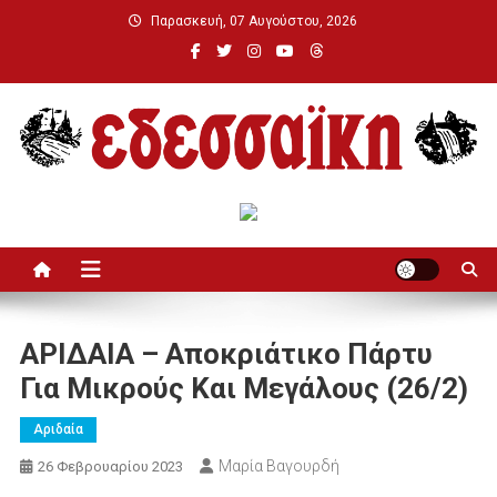
Μεταπηδήστε
Παρασκευή, 07 Αυγούστου, 2026
στο
περιεχόμενο
Εδεσσαϊκή
ΑΡΙΔΑΙΑ – Αποκριάτικο Πάρτυ
Για Μικρούς Και Μεγάλους (26/2)
Αριδαία
Μαρία Βαγουρδή
26 Φεβρουαρίου 2023