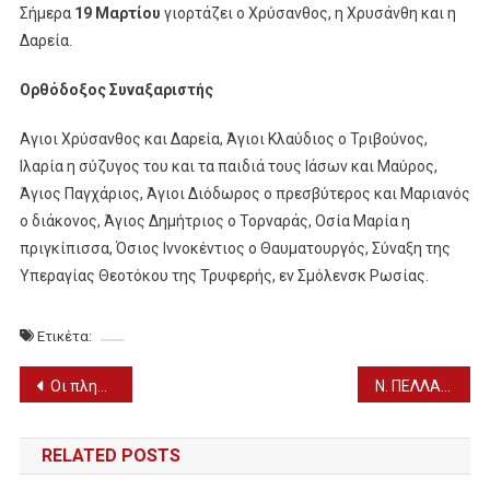
Σήμερα
19 Μαρτίου
γιορτάζει ο Χρύσανθος, η Χρυσάνθη και η
Δαρεία.
Ορθόδοξος Συναξαριστής
Αγιοι Χρύσανθος και Δαρεία, Άγιοι Κλαύδιος ο Τριβούνος,
Ιλαρία η σύζυγος του και τα παιδιά τους Ιάσων και Μαύρος,
Άγιος Παγχάριος, Άγιοι Διόδωρος ο πρεσβύτερος και Μαριανός
ο διάκονος, Άγιος Δημήτριος ο Τορναράς, Οσία Μαρία η
πριγκίπισσα, Όσιος Ιννοκέντιος ο Θαυματουργός, Σύναξη της
Υπεραγίας Θεοτόκου της Τρυφερής, εν Σμόλενσκ Ρωσίας.
Ετικέτα:
Πλοήγηση
Οι πληρωμές από e-ΕΦΚΑ, ΔΥΠΑ για την περίοδο 19 έως 22 Μαρτίου
Ν. ΠΕΛΛΑΣ: Τα ΦΑΡΜΑΚΕΙΑ που εφημερεύουν σήμερα ΤΡΙΤΗ (19/3)
άρθρων
RELATED POSTS