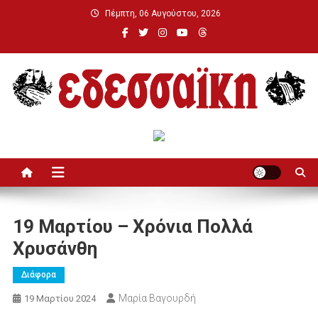
Μεταπηδήστε
Πέμπτη, 06 Αυγούστου, 2026
στο
περιεχόμενο
Εδεσσαϊκή
19 Μαρτίου – Χρόνια Πολλά
Χρυσάνθη
Διάφορα
Μαρία Βαγουρδή
19 Μαρτίου 2024