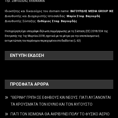
Tηλ. 2381023242, 6930400836
Ιδιοκτήτης και δικαιούχος του domain name:
ΒΑΓΟΥΡΔΗΣ MEDIA GROUP IKE
Διευθυντής και Διαχειριστής Ιστοσελίδας:
Μαρία Στεφ. Βαγουρδή
Διευθυντής Σύνταξης:
Ευθύμιος Στεφ. Βαγουρδής
Η επιχείρηση έχει υπογράψει δήλωση συμμόρφωσης με τη Σύσταση (ΕΕ) 2018/334 της
Επιτροπής της 1ης Μαρτίου 2018, σχετικά με τα μέτρα για την αποτελεσματική
αντιμετώπιση του παράνομου περιεχομένου στο διαδίκτυο (L 63)
ΕΝΤΥΠΗ ΕΚΔΟΣΗ
ΠΡΌΣΦΑΤΑ ΆΡΘΡΑ
“ΘΕΡΙΝΗ” ΓΡΙΠΗ ΣΕ ΕΦΗΒΟΥΣ ΚΑΙ ΝΕΟΥΣ: ΓΙΑΤΙ ΑΥΞΑΝΟΝΤΑΙ
ΤΑ ΚΡΟΥΣΜΑΤΑ ΤΟΝ ΙΟΥΛΙΟ ΚΑΙ ΤΟΝ ΑΥΓΟΥΣΤΟ
ΓΙΑΤΙ ΤΟΝ ΧΕΙΜΩΝΑ ΘΑ ΑΚΡΙΒΥΝΕΙ ΠΟΛΥ ΤΟ ΦΥΣΙΚΟ ΑΕΡΙΟ