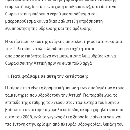
(ταμιευτήρες, δίκτυα, ενίσχυση αποθεμάτων), έτσι ώστε να
θωρακιστεί η επάρκεια νερού μεσοπρόθεσμα και
μακροπρόθεσμα και να διασφαλιστεί η απρόσκοπτη
εξυπηρέτηση της ύδρευσης και της άρδευσης.
Η κατάσταση έκτακτης ανάγκης αποτελεί την ύστατη ευκαιρία
της Πολιτείας να ολοκληρώσει με ταχύτητα και
αποφασιστικότητα έργα αντιμετώπισης λειψυδρίας και να
θωρακίσει την Αττική πριν να είναι πολύ αργά.
Γιατί φτάσαμε σε αυτή την κατάσταση;
Η κύρια αιτία είναι η δραματική μείωση των αποθεμάτων στους
ταμιευτήρες που υδροδοτούν την Αττική. Για παράδειγμα, το
επίπεδο της στάθμης του νερού στον ταμιευτήρα του Ευήνου
βρίσκεται σε ιστορικά χαμηλά επίπεδα, ακόμα χαμηλότερα από
αυτά του 2008, ενώ το γεγονός ότι η ξηρασία φαίνεται να είναι
πιο έντονη στην, κρίσιμη από πλευράς υδροφορίας, λεκάνη του