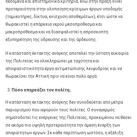
δεδομένα και επιστημονικά κριτήρια, ενώ στην πράξη δίνει
προτεραιότητα στην υλοποίηση κρίσιμων έργων υποδομής
(ταμιευτήρες, δίκτυα, ενίσχυση αποθεμάτων), έτσι ώστε να
θωρακιστεί η επάρκεια νερού μεσοπρόθεσμα και
μακροπρόθεσμα και να διασφαλιστεί η απρόσκοπτη
εξυπηρέτηση της ύδρευσης και της άρδευσης.
Η κατάσταση έκτακτης ανάγκης αποτελεί την ύστατη ευκαιρία
της Πολιτείας να ολοκληρώσει με ταχύτητα και
αποφασιστικότητα έργα αντιμετώπισης λειψυδρίας και να
θωρακίσει την Αττική πριν να είναι πολύ αργά.
Πόσο επηρεάζει τον πολίτη;
Η κατάσταση έκτακτης ανάγκης δεν συνοδεύεται από μέτρα
περιορισμού που αφορούν τους πολίτες. Ο συναγερμός
σηματοδοτεί τις ενέργειες της Πολιτείας, προκειμένου να θέσει
σε ακόμα πιο υψηλή προτεραιότητα την άμεση έναρξη των
απαραίτητων έργων. Σε κάθε περίπτωση ωστόσο, η εξέλιξη