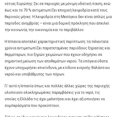
νότιας Ευρώπης ζει σε περιοχές με μόνιμη υδατική πίεση, ενώ
έως και το 70 % αντιμετωπίζει εποχική λειψυδρία κατά τους
θερινούς μήνες. Η λειψυδρία στη Μεσόγειο δεν είναι απλώς μια
περίοδος ανομβρίας – είναι μια δομική πρόκληση που απειλεί
την κοινωνία, την οικονομία και το περιβάλλον.
Η Ισπανία αποτελεί χαρακτηριστική περίπτωση: τα τελευταία
χρόνια αντιμετωπίζει παρατεταμένες περιόδους ξηρασίας και
θερμότερων, πιο ξηρών χειμώνων που έχουν οδηγήσει σε
σημαντική μείωση των αποθεμάτων νερού. Τα υπόγεια ύδατα
έχουν υποχωρήσει επικίνδυνα, με κίνδυνο εισροής θαλάσσιου
νερού και υποβάθμισης των πόρων.
Γι’ αυτό η Ισπανία όπως και πολλές άλλες χώρες της περιοχής
υλοποιούν ολοκληρωμένες παρεμβάσεις για το νερό, τις
οποίες η Ελλάδα τις έχει μελετήσει και έχει αξιοποιήσει να
συμπεράσματα που προκύπτουν.