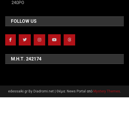
24ΩΡΟ
FOLLOW US
Μ.Η.Τ. 242174
edessaiki.gr By Diadromi.net
|
Θέμα: News Portal από
Mystery Themes
.