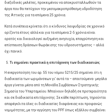
διεξοδικές μελέτες, προκειμένου να αποκρυσταλλωθούν τα
έργα που θα πετύχουν την μεσομακροπρόθεσμη υδροδότηση
της Αττικής για τα επόμενα 25 χρόνια.
Κατά συνέπεια κρίνεται ότι ο κίνδυνος λειψυδρίας σε χρονικό
ορίζοντα έτους αλλά και για τα επόμενα 2-5 χρόνια είναι
ορατός και δικαιολογεί αυξημένη ανησυχία, επαγρύπνηση και
επίσπευση δράσεων θωράκισης του υδροσυστήματος – αλλά
όχι πανικό.
Τι σημαίνει πρακτικά η επιτάχυνση των διαδικασιών;
Η ενεργοποίηση του αρ. 55 του νόμου 5215/25 σημαίνει ότι η
διαδικασία των ωριμάνσεων γι’ αυτά τα – απαιτούμενα- μεγάλα
έργα γίνεται μέσα από τη Μονάδα Συμβάσεων Στρατηγικής
Σημασία του Υπερταμείου. Μπαίνουν δηλαδή σε προτεραιότητα
και σε διαδικασία επιτάχυνσης. Σε κάθε περίπτωση, τηρούνται
απαρέγκλιτα όλες οι διαδικασίες διαφάνειας και προφανώς
νομιμότητας, με την εγγύηση του PPF όπως εξάλλου συμβαίνει