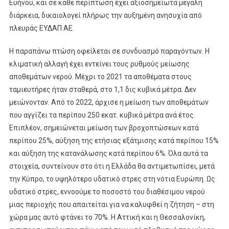
Ευήνου, και σε κάθε περίπτωση έχει αξιοσημείωτα μεγάλη
διάρκεια, δικαιολογεί πλήρως την αυξημένη ανησυχία από
πλευράς ΕΥΔΑΠ ΑΕ.
Η παραπάνω πτώση οφείλεται σε συνδυασμό παραγόντων. Η
κλιματική αλλαγή έχει εντείνει τους ρυθμούς μείωσης
αποθεμάτων νερού. Μέχρι το 2021 τα αποθέματα στους
ταμιευτήρες ήταν σταθερά, στο 1,1 δις κυβικά μέτρα. Δεν
μειώνονταν. Από το 2022, άρχισε η μείωση των αποθεμάτων
που αγγίζει τα περίπου 250 εκατ. κυβικά μέτρα ανά έτος.
Επιπλέον, σημειώνεται μείωση των βροχοπτώσεων κατά
περίπου 25%, αύξηση της ετήσιας εξάτμισης κατά περίπου 15%
και αύξηση της κατανάλωσης κατά περίπου 6%. Όλα αυτά τα
στοιχεία, συντείνουν στο ότι η Ελλάδα θα αντιμετωπίσει, μετά
την Κύπρο, το υψηλότερο υδατικό στρες στη νότια Ευρώπη. Ως
υδατικό στρες, εννοούμε το ποσοστό του διαθέσιμου νερού
μιας περιοχής που απαιτείται για να καλυφθεί η ζήτηση – στη
χώρα μας αυτό φτάνει το 70%. Η Αττική και η Θεσσαλονίκη,