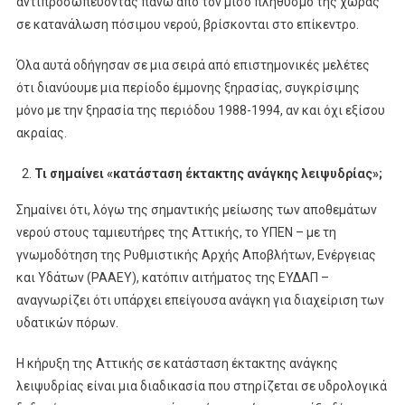
αντιπροσωπεύοντας πάνω από τον μισό πληθυσμό της χώρας
σε κατανάλωση πόσιμου νερού, βρίσκονται στο επίκεντρο.
Όλα αυτά οδήγησαν σε μια σειρά από επιστημονικές μελέτες
ότι διανύουμε μια περίοδο έμμονης ξηρασίας, συγκρίσιμης
μόνο με την ξηρασία της περιόδου 1988-1994, αν και όχι εξίσου
ακραίας.
Τι σημαίνει «κατάσταση έκτακτης ανάγκης λειψυδρίας»;
Σημαίνει ότι, λόγω της σημαντικής μείωσης των αποθεμάτων
νερού στους ταμιευτήρες της Αττικής, το ΥΠΕΝ – με τη
γνωμοδότηση της Ρυθμιστικής Αρχής Αποβλήτων, Ενέργειας
και Υδάτων (ΡΑΑΕΥ), κατόπιν αιτήματος της ΕΥΔΑΠ –
αναγνωρίζει ότι υπάρχει επείγουσα ανάγκη για διαχείριση των
υδατικών πόρων.
Η κήρυξη της Αττικής σε κατάσταση έκτακτης ανάγκης
λειψυδρίας είναι μια διαδικασία που στηρίζεται σε υδρολογικά