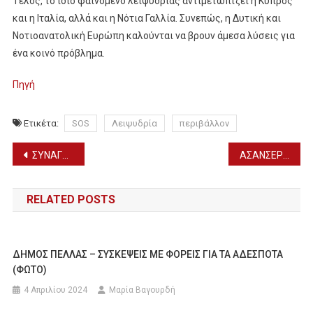
Τέλος, το ίδιο φαινόμενο λειψυδρίας αντιμετωπίζει η Κύπρος
και η Ιταλία, αλλά και η Νότια Γαλλία. Συνεπώς, η Δυτική και
Νοτιοανατολική Ευρώπη καλούνται να βρουν άμεσα λύσεις για
ένα κοινό πρόβλημα.
Πηγή
Ετικέτα:
SOS
Λειψυδρία
περιβάλλον
Πλοήγηση
ΣΥΝΑΓΕΡΜΟΣ ΓΙΑ ΤΗΝ ΕΞΑΦΑΝΙΣΗ 17ΧΡΟΝΗΣ ΣΤΟ ΧΑΛΑΝΔΡΙ ΑΤΤΙΚΗΣ
ΑΣΑΝΣΕΡ: ΠΑΡΑΤΑΣΗ 7 ΜΗΝΕΣ ΓΙΑ ΤΗΝ ΑΠΟΓΡΑΦΗ
άρθρων
RELATED POSTS
ΔΗΜΟΣ ΠΕΛΛΑΣ – ΣΥΣΚΕΨΕΙΣ ΜΕ ΦΟΡΕΙΣ ΓΙΑ ΤΑ ΑΔΕΣΠΟΤΑ
(ΦΩΤΟ)
4 Απριλίου 2024
Μαρία Βαγουρδή