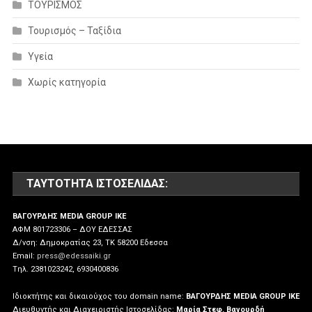
ΤΟΥΡΙΣΜΟΣ
Τουρισμός – Ταξίδια
Υγεία
Χωρίς κατηγορία
ΤΑΥΤΌΤΗΤΑ ΙΣΤΟΣΕΛΊΔΑΣ:
ΒΑΓΟΥΡΔΗΣ MEDIA GROUP IKE
ΑΦΜ 801723306 – ΔΟΥ ΕΔΕΣΣΑΣ
Δ/νση: Δημοκρατίας 23, ΤΚ 58200 Εδεσσα
Email:
press@edessaiki.gr
Tηλ. 2381023242, 6930400836
Ιδιοκτήτης και δικαιούχος του domain name:
ΒΑΓΟΥΡΔΗΣ MEDIA GROUP IKE
Διευθυντής και Διαχειριστής Ιστοσελίδας:
Μαρία Στεφ. Βαγουρδή