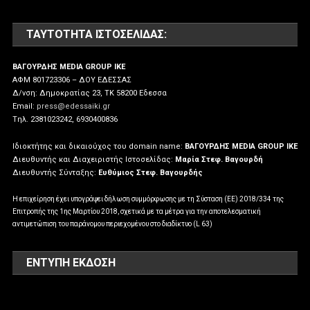
ΤΑΥΤΌΤΗΤΑ ΙΣΤΟΣΕΛΊΔΑΣ:
ΒΑΓΟΥΡΔΗΣ MEDIA GROUP IKE
ΑΦΜ 801723306 – ΔΟΥ ΕΔΕΣΣΑΣ
Δ/νση: Δημοκρατίας 23, ΤΚ 58200 Εδεσσα
Email:
press@edessaiki.gr
Tηλ. 2381023242, 6930400836
Ιδιοκτήτης και δικαιούχος του domain name:
ΒΑΓΟΥΡΔΗΣ MEDIA GROUP IKE
Διευθυντής και Διαχειριστής Ιστοσελίδας:
Μαρία Στεφ. Βαγουρδή
Διευθυντής Σύνταξης:
Ευθύμιος Στεφ. Βαγουρδής
Η επιχείρηση έχει υπογράψει δήλωση συμμόρφωσης με τη Σύσταση (ΕΕ) 2018/334 της
Επιτροπής της 1ης Μαρτίου 2018, σχετικά με τα μέτρα για την αποτελεσματική
αντιμετώπιση του παράνομου περιεχομένου στο διαδίκτυο (L 63)
ΕΝΤΥΠΗ ΕΚΔΟΣΗ