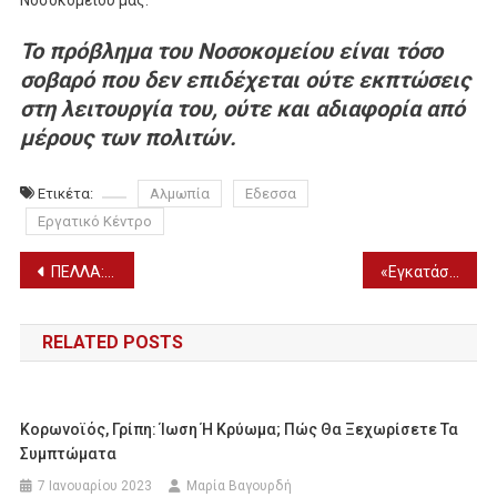
Το πρόβλημα του Νοσοκομείου είναι τόσο
σοβαρό που δεν επιδέχεται ούτε εκπτώσεις
στη λειτουργία του, ούτε και αδιαφορία από
μέρους των πολιτών.
Ετικέτα:
Αλμωπία
Εδεσσα
Εργατικό Κέντρο
Πλοήγηση
ΠΕΛΛΑ: Πληρώνονται οι αποζημιώσεις DE MINIMIS σε ροδάκινα, βερίκοκα, νεκταρίνια
«Εγκατάσταση Νέων Γεωργών» – Ανακοίνωση της Διεύθυνσης Αγροτικής Οικονομίας της Περιφέρειας Κεντρικής Μακεδονίας
άρθρων
RELATED POSTS
Κορωνοϊός, Γρίπη: Ίωση Ή Κρύωμα; Πώς Θα Ξεχωρίσετε Τα
Συμπτώματα
7 Ιανουαρίου 2023
Μαρία Βαγουρδή