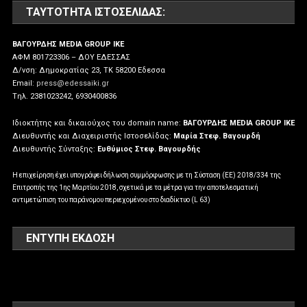
ΤΑΥΤΌΤΗΤΑ ΙΣΤΟΣΕΛΊΔΑΣ:
ΒΑΓΟΥΡΔΗΣ MEDIA GROUP IKE
ΑΦΜ 801723306 – ΔΟΥ ΕΔΕΣΣΑΣ
Δ/νση: Δημοκρατίας 23, ΤΚ 58200 Εδεσσα
Email:
press@edessaiki.gr
Tηλ. 2381023242, 6930400836
Ιδιοκτήτης και δικαιούχος του domain name:
ΒΑΓΟΥΡΔΗΣ MEDIA GROUP IKE
Διευθυντής και Διαχειριστής Ιστοσελίδας:
Μαρία Στεφ. Βαγουρδή
Διευθυντής Σύνταξης:
Ευθύμιος Στεφ. Βαγουρδής
Η επιχείρηση έχει υπογράψει δήλωση συμμόρφωσης με τη Σύσταση (ΕΕ) 2018/334 της
Επιτροπής της 1ης Μαρτίου 2018, σχετικά με τα μέτρα για την αποτελεσματική
αντιμετώπιση του παράνομου περιεχομένου στο διαδίκτυο (L 63)
ΕΝΤΥΠΗ ΕΚΔΟΣΗ