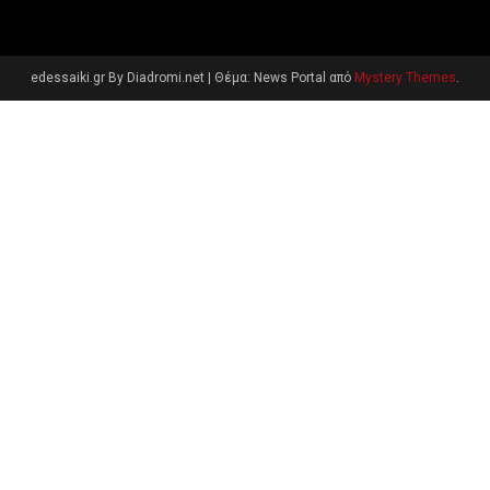
edessaiki.gr By Diadromi.net
|
Θέμα: News Portal από
Mystery Themes
.